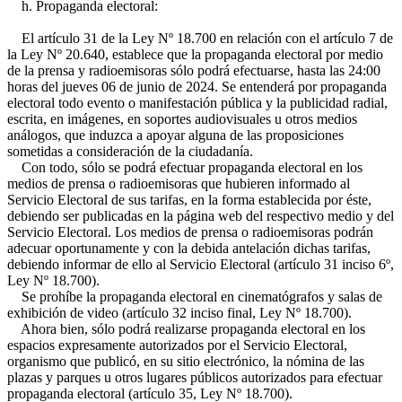
h. Propaganda electoral:
El artículo 31 de la Ley Nº 18.700 en relación con el artículo 7 de
la Ley Nº 20.640, establece que la propaganda electoral por medio
de la prensa y radioemisoras sólo podrá efectuarse, hasta las 24:00
horas del jueves 06 de junio de 2024. Se entenderá por propaganda
electoral todo evento o manifestación pública y la publicidad radial,
escrita, en imágenes, en soportes audiovisuales u otros medios
análogos, que induzca a apoyar alguna de las proposiciones
sometidas a consideración de la ciudadanía.
Con todo, sólo se podrá efectuar propaganda electoral en los
medios de prensa o radioemisoras que hubieren informado al
Servicio Electoral de sus tarifas, en la forma establecida por éste,
debiendo ser publicadas en la página web del respectivo medio y del
Servicio Electoral. Los medios de prensa o radioemisoras podrán
adecuar oportunamente y con la debida antelación dichas tarifas,
debiendo informar de ello al Servicio Electoral (artículo 31 inciso 6º,
Ley Nº 18.700).
Se prohíbe la propaganda electoral en cinematógrafos y salas de
exhibición de video (artículo 32 inciso final, Ley Nº 18.700).
Ahora bien, sólo podrá realizarse propaganda electoral en los
espacios expresamente autorizados por el Servicio Electoral,
organismo que publicó, en su sitio electrónico, la nómina de las
plazas y parques u otros lugares públicos autorizados para efectuar
propaganda electoral (artículo 35, Ley Nº 18.700).