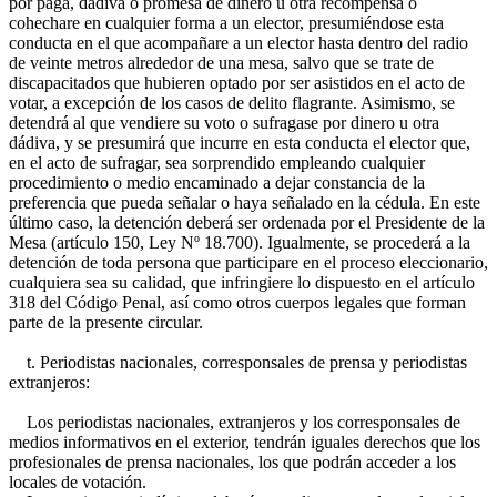
por paga, dádiva o promesa de dinero u otra recompensa o
cohechare en cualquier forma a un elector, presumiéndose esta
conducta en el que acompañare a un elector hasta dentro del radio
de veinte metros alrededor de una mesa, salvo que se trate de
discapacitados que hubieren optado por ser asistidos en el acto de
votar, a excepción de los casos de delito flagrante. Asimismo, se
detendrá al que vendiere su voto o sufragase por dinero u otra
dádiva, y se presumirá que incurre en esta conducta el elector que,
en el acto de sufragar, sea sorprendido empleando cualquier
procedimiento o medio encaminado a dejar constancia de la
preferencia que pueda señalar o haya señalado en la cédula. En este
último caso, la detención deberá ser ordenada por el Presidente de la
Mesa (artículo 150, Ley Nº 18.700). Igualmente, se procederá a la
detención de toda persona que participare en el proceso eleccionario,
cualquiera sea su calidad, que infringiere lo dispuesto en el artículo
318 del Código Penal, así como otros cuerpos legales que forman
parte de la presente circular.
t. Periodistas nacionales, corresponsales de prensa y periodistas
extranjeros:
Los periodistas nacionales, extranjeros y los corresponsales de
medios informativos en el exterior, tendrán iguales derechos que los
profesionales de prensa nacionales, los que podrán acceder a los
locales de votación.