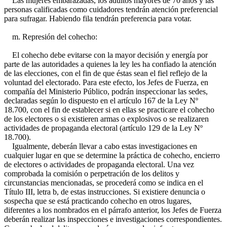
Las mujeres embarazadas, los adultos mayores de 70 años y las
personas calificadas como cuidadores tendrán atención preferencial
para sufragar. Habiendo fila tendrán preferencia para votar.
m. Represión del cohecho:
El cohecho debe evitarse con la mayor decisión y energía por
parte de las autoridades a quienes la ley les ha confiado la atención
de las elecciones, con el fin de que éstas sean el fiel reflejo de la
voluntad del electorado. Para este efecto, los Jefes de Fuerza, en
compañía del Ministerio Público, podrán inspeccionar las sedes,
declaradas según lo dispuesto en el artículo 167 de la Ley Nº
18.700, con el fin de establecer si en ellas se practicare el cohecho
de los electores o si existieren armas o explosivos o se realizaren
actividades de propaganda electoral (artículo 129 de la Ley Nº
18.700).
Igualmente, deberán llevar a cabo estas investigaciones en
cualquier lugar en que se determine la práctica de cohecho, encierro
de electores o actividades de propaganda electoral. Una vez
comprobada la comisión o perpetración de los delitos y
circunstancias mencionadas, se procederá como se indica en el
Título III, letra b, de estas instrucciones. Si existiere denuncia o
sospecha que se está practicando cohecho en otros lugares,
diferentes a los nombrados en el párrafo anterior, los Jefes de Fuerza
deberán realizar las inspecciones e investigaciones correspondientes.