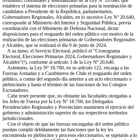
refundido, coordinado y sistematizado de la Ley Nº 20.640, que
establece el sistema de elecciones primarias para la nominación de
candidatos a Presidente de la República, parlamentarios,
Gobernadores Regionales, Alcaldes, en lo sucesivo Ley Nº 20.640,
corresponde al Ministerio del Interior y Seguridad Pública, previa
coordinación con el Ministerio de Defensa Nacional, dictar
disposiciones para el resguardo del orden público con motivo de la
realización de las elecciones primarias de Gobernadores Regionales
y Alcaldes, que se realizará el día 9 de junio de 2024.
A su turno, el Servicio Electoral, publicó el "Cronograma
Electoral, Elecciones Primarias 2024, Gobernadores Regionales y
Alcaldes"(¹), conforme al artículo 3 de la Ley Nº 20.640.
Asimismo, la Ley Nº 18.700, en su artículo 122, encarga a las
Fuerzas Armadas y a Carabineros de Chile el resguardo del orden
público, a contar del segundo día anterior a un acto eleccionario o
plebiscitario y hasta el término de las funciones de los Colegios
Escrutadores.
Cabe tener presente que, no obstante las facultades otorgadas a
los Jefes de Fuerza por la Ley Nº 18.700, los Delegados
Presidenciales Regionales y Provinciales mantienen el ejercicio del
gobierno y administración superior de sus respectivos territorios
jurisdiccionales.
Con el objeto de que las fuerzas encargadas del orden público
puedan cumplir debidamente las funciones que la ley les
encomienda en plebiscitos y procesos eleccionarios, se sujetarán a lo