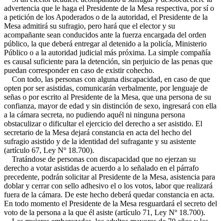
advertencia que le haga el Presidente de la Mesa respectiva, por sí o
a petición de los Apoderados o de la autoridad, el Presidente de la
Mesa admitirá su sufragio, pero hará que el elector y su
acompañante sean conducidos ante la fuerza encargada del orden
público, la que deberá entregar al detenido a la policía, Ministerio
Público o a la autoridad judicial más próxima. La simple compañía
es causal suficiente para la detención, sin perjuicio de las penas que
puedan corresponder en caso de existir cohecho.
Con todo, las personas con alguna discapacidad, en caso de que
opten por ser asistidas, comunicarán verbalmente, por lenguaje de
señas o por escrito al Presidente de la Mesa, que una persona de su
confianza, mayor de edad y sin distinción de sexo, ingresará con ella
a la cámara secreta, no pudiendo aquél ni ninguna persona
obstaculizar o dificultar el ejercicio del derecho a ser asistido. El
secretario de la Mesa dejará constancia en acta del hecho del
sufragio asistido y de la identidad del sufragante y su asistente
(artículo 67, Ley Nº 18.700).
Tratándose de personas con discapacidad que no ejerzan su
derecho a votar asistidas de acuerdo a lo señalado en el párrafo
precedente, podrán solicitar al Presidente de la Mesa, asistencia para
doblar y cerrar con sello adhesivo el o los votos, labor que realizará
fuera de la cámara. De este hecho deberá quedar constancia en acta.
En todo momento el Presidente de la Mesa resguardará el secreto del
voto de la persona a la que él asiste (artículo 71, Ley Nº 18.700).