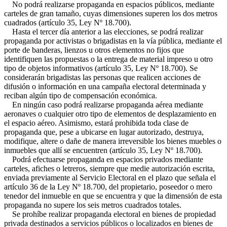
No podrá realizarse propaganda en espacios públicos, mediante
carteles de gran tamaño, cuyas dimensiones superen los dos metros
cuadrados (artículo 35, Ley Nº 18.700).
Hasta el tercer día anterior a las elecciones, se podrá realizar
propaganda por activistas o brigadistas en la vía pública, mediante el
porte de banderas, lienzos u otros elementos no fijos que
identifiquen las propuestas o la entrega de material impreso u otro
tipo de objetos informativos (artículo 35, Ley Nº 18.700). Se
considerarán brigadistas las personas que realicen acciones de
difusión o información en una campaña electoral determinada y
reciban algún tipo de compensación económica.
En ningún caso podrá realizarse propaganda aérea mediante
aeronaves o cualquier otro tipo de elementos de desplazamiento en
el espacio aéreo. Asimismo, estará prohibida toda clase de
propaganda que, pese a ubicarse en lugar autorizado, destruya,
modifique, altere o dañe de manera irreversible los bienes muebles o
inmuebles que allí se encuentren (artículo 35, Ley Nº 18.700).
Podrá efectuarse propaganda en espacios privados mediante
carteles, afiches o letreros, siempre que medie autorización escrita,
enviada previamente al Servicio Electoral en el plazo que señala el
artículo 36 de la Ley Nº 18.700, del propietario, poseedor o mero
tenedor del inmueble en que se encuentra y que la dimensión de esta
propaganda no supere los seis metros cuadrados totales.
Se prohíbe realizar propaganda electoral en bienes de propiedad
privada destinados a servicios públicos o localizados en bienes de