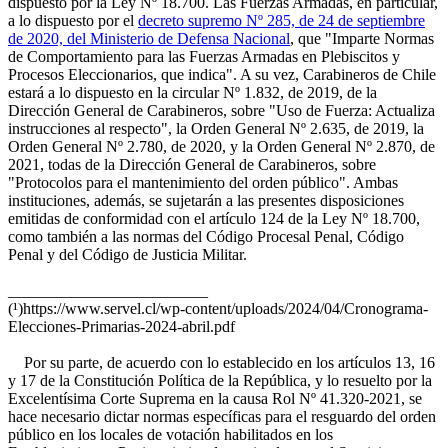
dispuesto por la Ley Nº 18.700. Las Fuerzas Armadas, en particular,
a lo dispuesto por el
decreto supremo Nº 285, de 24 de septiembre
de 2020, del Ministerio de Defensa Nacional
, que "Imparte Normas
de Comportamiento para las Fuerzas Armadas en Plebiscitos y
Procesos Eleccionarios, que indica". A su vez, Carabineros de Chile
estará a lo dispuesto en la circular Nº 1.832, de 2019, de la
Dirección General de Carabineros, sobre "Uso de Fuerza: Actualiza
instrucciones al respecto", la Orden General Nº 2.635, de 2019, la
Orden General Nº 2.780, de 2020, y la Orden General Nº 2.870, de
2021, todas de la Dirección General de Carabineros, sobre
"Protocolos para el mantenimiento del orden público". Ambas
instituciones, además, se sujetarán a las presentes disposiciones
emitidas de conformidad con el artículo 124 de la Ley Nº 18.700,
como también a las normas del Código Procesal Penal, Código
Penal y del Código de Justicia Militar.
_________________________
(¹)https://www.servel.cl/wp-content/uploads/2024/04/Cronograma-
Elecciones-Primarias-2024-abril.pdf
Por su parte, de acuerdo con lo establecido en los artículos 13, 16
y 17 de la Constitución Política de la República, y lo resuelto por la
Excelentísima Corte Suprema en la causa Rol Nº 41.320-2021, se
hace necesario dictar normas específicas para el resguardo del orden
público en los locales de votación habilitados en los