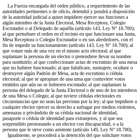
La Fuerza encargada del orden público, a requerimiento de las
autoridades pertinentes o de oficio, detendrá y pondrá a disposición
de la autoridad judicial a quien impidiere ejercer sus funciones a
algún miembro de la Junta Electoral, Mesa Receptora, Colegio
Escrutador o al Delegado de aquélla (artículo 143, Ley Nº 18.700);
al que perturbare el orden en el recinto en que funcionare una Junta,
Mesa Receptora o Colegio Escrutador o en sus alrededores, con el
fin de impedir su funcionamiento (artículo 143, Ley Nº 18.700); al
que votare más de una vez en el mismo acto electoral; al que
suplantare la persona de un elector o pretendiere llevar su nombre
para sustituirlo; al que confeccionare actas de escrutinio de una mesa
que no hubiere funcionado; al que falsificare, sustrajere, ocultare o
destruyere algún Padrón de Mesa, acta de escrutinio o cédula
electoral; al que se apropiare de una urna que contuviere votos
emitidos que aún no se hubieren escrutado; al que suplantare la
persona del delegado de la Junta Electoral o de uno de los miembros
de una Mesa o Colegio; al que tuviere cédulas electorales en
circunstancias que no sean las previstas por la ley; al que impidiere a
cualquier elector ejercer su derecho a sufragar por medios violentos,
amenazas o privándolo de su cédula nacional de identidad,
pasaporte o cédula de identidad para extranjeros, y al que sea
sorprendido presionando a un elector con discapacidad, o a la
persona que le sirve como asistente (artículo 149, Ley Nº 18.700).
Igualmente, se procederá a la detención del que solicitare votos