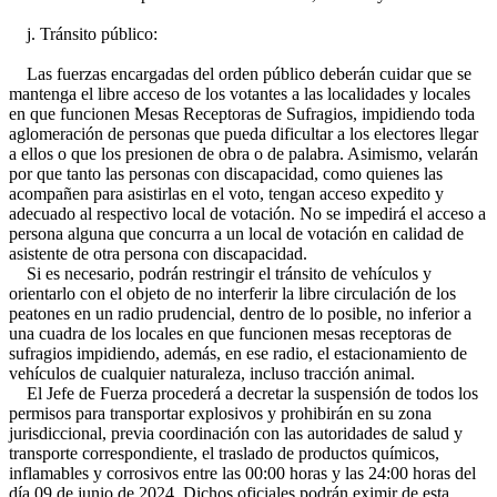
j. Tránsito público:
Las fuerzas encargadas del orden público deberán cuidar que se
mantenga el libre acceso de los votantes a las localidades y locales
en que funcionen Mesas Receptoras de Sufragios, impidiendo toda
aglomeración de personas que pueda dificultar a los electores llegar
a ellos o que los presionen de obra o de palabra. Asimismo, velarán
por que tanto las personas con discapacidad, como quienes las
acompañen para asistirlas en el voto, tengan acceso expedito y
adecuado al respectivo local de votación. No se impedirá el acceso a
persona alguna que concurra a un local de votación en calidad de
asistente de otra persona con discapacidad.
Si es necesario, podrán restringir el tránsito de vehículos y
orientarlo con el objeto de no interferir la libre circulación de los
peatones en un radio prudencial, dentro de lo posible, no inferior a
una cuadra de los locales en que funcionen mesas receptoras de
sufragios impidiendo, además, en ese radio, el estacionamiento de
vehículos de cualquier naturaleza, incluso tracción animal.
El Jefe de Fuerza procederá a decretar la suspensión de todos los
permisos para transportar explosivos y prohibirán en su zona
jurisdiccional, previa coordinación con las autoridades de salud y
transporte correspondiente, el traslado de productos químicos,
inflamables y corrosivos entre las 00:00 horas y las 24:00 horas del
día 09 de junio de 2024. Dichos oficiales podrán eximir de esta