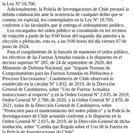
la Ley Nº 18.700.
Adicionalmente, la Policía de Investigaciones de Chile prestará la
debida colaboración ante la ocurrencia de cualquier delito que se
cometa, en especial, los contemplados en la Ley Nº 18.700,
conforme a las facultades que le entrega el ordenamiento jurídico.
Los encargados del orden público se constituirán en los recintos
de votación a partir de las 9:00 horas del segundo día anterior a la
elección o plebiscito, esto es, a las 9:00 horas del día viernes 07 de
junio de 2024.
Para el cumplimiento de la función de mantener el orden público,
los efectivos de las Fuerzas Armadas estarán a lo dispuesto en el
decreto supremo Nº 285, de 24 de septiembre de 2020, del
Ministerio de Defensa Nacional, que "Imparte Normas de
Comportamiento para las Fuerzas Armadas en Plebiscitos y
Procesos Eleccionarios"; Carabineros de Chile observará lo
establecido en la circular Nº 1.832, de 2019, de la Dirección
General de Carabineros, sobre "Uso de Fuerza: Actualiza
instrucciones al respecto" y en la Orden General Nº 2.635, de 2019;
Orden General Nº 2.780, de 2020, y la Orden General Nº 2.870, de
2021, todas de la Dirección General de Carabineros, sobre
"Protocolos para el mantenimiento del orden público" y la Policía de
Investigaciones de Chile actuarán conforme a lo dispuesto en la
Orden General Nº 2.615, de 2019, de la Dirección General de dicha
institución, sobre "Cartilla que Regula sobre el Uso de la Fuerza en
la Policía de Investigaciones de Chile".