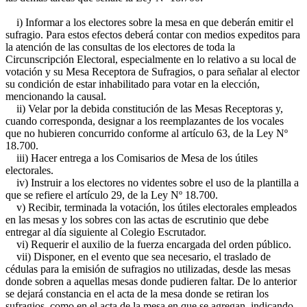
i) Informar a los electores sobre la mesa en que deberán emitir el
sufragio. Para estos efectos deberá contar con medios expeditos para
la atención de las consultas de los electores de toda la
Circunscripción Electoral, especialmente en lo relativo a su local de
votación y su Mesa Receptora de Sufragios, o para señalar al elector
su condición de estar inhabilitado para votar en la elección,
mencionando la causal.
ii) Velar por la debida constitución de las Mesas Receptoras y,
cuando corresponda, designar a los reemplazantes de los vocales
que no hubieren concurrido conforme al artículo 63, de la Ley Nº
18.700.
iii) Hacer entrega a los Comisarios de Mesa de los útiles
electorales.
iv) Instruir a los electores no videntes sobre el uso de la plantilla a
que se refiere el artículo 29, de la Ley Nº 18.700.
v) Recibir, terminada la votación, los útiles electorales empleados
en las mesas y los sobres con las actas de escrutinio que debe
entregar al día siguiente al Colegio Escrutador.
vi) Requerir el auxilio de la fuerza encargada del orden público.
vii) Disponer, en el evento que sea necesario, el traslado de
cédulas para la emisión de sufragios no utilizadas, desde las mesas
donde sobren a aquellas mesas donde pudieren faltar. De lo anterior
se dejará constancia en el acta de la mesa donde se retiran los
sufragios, como en el acta de la mesa en que se agregan, indicando