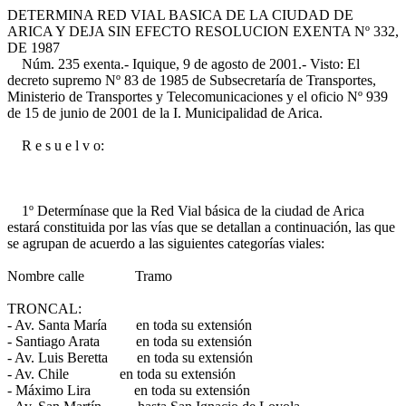
DETERMINA RED VIAL BASICA DE LA CIUDAD DE
ARICA Y DEJA SIN EFECTO RESOLUCION EXENTA Nº 332,
DE 1987
Núm. 235 exenta.- Iquique, 9 de agosto de 2001.- Visto: El
decreto supremo Nº 83 de 1985 de Subsecretaría de Transportes,
Ministerio de Transportes y Telecomunicaciones y el oficio Nº 939
de 15 de junio de 2001 de la I. Municipalidad de Arica.
R e s u e l v o:
1º Determínase que la Red Vial básica de la ciudad de Arica
estará constituida por las vías que se detallan a continuación, las que
se agrupan de acuerdo a las siguientes categorías viales:
Nombre calle Tramo
TRONCAL:
- Av. Santa María en toda su extensión
- Santiago Arata en toda su extensión
- Av. Luis Beretta en toda su extensión
- Av. Chile en toda su extensión
- Máximo Lira en toda su extensión