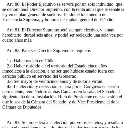
Art. 80. El Poder Ejecutivo se servirá por un solo individuo, que
se denominará Director Supremo, con la renta anual que le señale la
ley en el plan general de sueldos. Tendrá el tratamiento de
Excelencia Suprema, y honores de capitán general de Ejército.
Art. 81. El Director Supremo será siempre electivo, y jamás
hereditario: durará seis años, y podrá ser reelegido una sola vez por
cuatro años más.
Art. 82. Para ser Director Supremo se requiere:
1.o Haber nacido en Chile.
2.o Haber residido en el territorio del Estado cinco años
inmediatos a la elección, a no ser que hubiese estado fuera con
carácter público en servicio del Gobierno.
3.o Ser mayor de veinticinco años y de notoria virtud.
4.o La elección y reelección se hará por el Congreso en sesión
permanente, reuniéndose ambas Cámaras en la sala del Senado al
siguiente día de su instalación. Hará de Presidente en esta sesión el
que lo sea de la Cámara del Senado, y de Vice Presidente el de la
Cámara de Diputados.
Art. 83. Se procederá a la elección por votos secretos, y resultará
electo el que obtenga los sufragios de las dos terceras partes de los