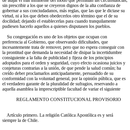
de atajar el mal inminente del modo que permitían las circunstancias,
sin prescribir a los que se creyeron dignos de la alta confianza de
gobernar a sus conciudadanos, más reglas, que las que le dictase su
virtud, ni a los que deben obedecerlos otro término que el de su
docilidad; dejando el establecerlas para cuando tranquilamente
pudiesen hacerlo aquellos a quienes disputasen los pueblos.
Su congregación es uno de los objetos que ocupan con
preferencia al Gobierno, que observando dificultades, que
incesantemente trata de remover, pero que no espera conseguir con
la prontitud que demanda la necesidad de disipar la incertidumbre
consiguiente a la falta de publicidad y fijeza de los principios
adoptados para el orden y seguridad, cuyo efecto ocasiona juicios y
conjeturas contrarias a la unión, de que pende la salud común; ha
creído deber proclamarlos anticipadamente, persuadido de su
conformidad con la voluntad general, por la opinión pública, que es
el verdadero garante de la pluralidad de sufragios, reservando a
aquella asamblea la imprescriptible facultad de variar el siguiente
REGLAMENTO CONSTITUCIONAL PROVISORIO
Artículo primero. La religión Católica Apostólica es y será
siempre la de Chile.