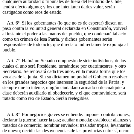
cualquiera autoridad o tribunales de fuera del territorio de Chile,
tendrá efecto alguno; y los que intentaren darles valor, serán
castigados como reos de estado.
Art. 6º. Si los gobernantes (lo que no es de esperar) diesen un
paso contra la voluntad general declarada en Constitución, volverá
al instante el poder a las manos del pueblo, que condenará tal acto
como un crimen de lesa Patria, y dichos gobernantes serán
responsables de todo acto, que directa o indirectamente exponga al
pueblo.
Art. 7º. Habrá un Senado compuesto de siete individuos, de los
cuales el uno será Presidente, turnándose por cuatrimestres, y otro
Secretario. Se renovará cada tres años, en la misma forma que los
vocales de la junta. Sin su dictamen no podrá el Gobierno resolver
en los grandes negocios que interesen la seguridad de la Patria; y
siempre que lo intente, ningún ciudadano armado o de cualquiera
clase deberán auxiliarlo ni obedecerle, y el que contraviniere, será
tratado como reo de Estado. Serán reelegibles.
Art. 8º. Por negocios graves se entiende: imponer contribuciones;
declarar la guerra; hacer la paz; acuñar moneda; establecer alianzas y
tratados de comercio; nombrar enviados; trasladar tropas, levantarlas
de nuevo; decidir las desavenencias de las provincias entre sí, o con