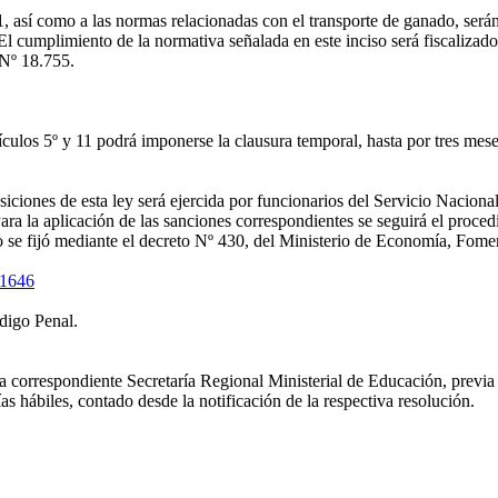
11, así como a las normas relacionadas con el transporte de ganado, será
 El cumplimiento de la normativa señalada en este inciso será fiscaliza
 Nº 18.755.
rtículos 5º y 11 podrá imponerse la clausura temporal, hasta por tres mese
siciones de esta ley será ejercida por funcionarios del Servicio Nacion
Para la aplicación de las sanciones correspondientes se seguirá el proce
o se fijó mediante el decreto Nº 430, del Ministerio de Economía, Fom
21646
digo Penal.
a correspondiente Secretaría Regional Ministerial de Educación, previa
s hábiles, contado desde la notificación de la respectiva resolución.