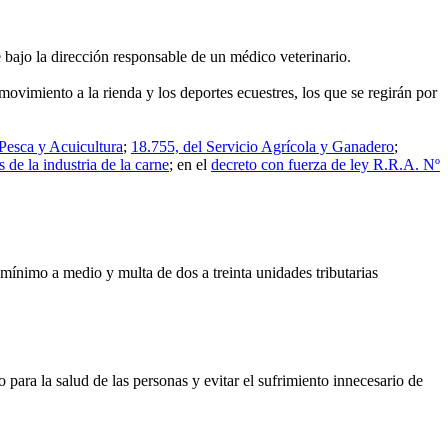
e bajo la dirección responsable de un médico veterinario.
movimiento a la rienda y los deportes ecuestres, los que se regirán por
Pesca y Acuicultura
;
18.755, del Servicio Agrícola y Ganadero
;
 de la industria de la carne
; en el
decreto con fuerza de ley R.R.A. Nº
mínimo a medio y multa de dos a treinta unidades tributarias
o para la salud de las personas y evitar el sufrimiento innecesario de