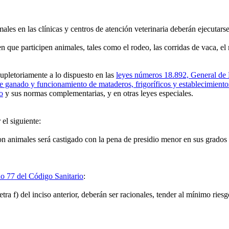
ales en las clínicas y centros de atención veterinaria deberán ejecutars
 que participen animales, tales como el rodeo, las corridas de vaca, el 
upletoriamente a lo dispuesto en las
leyes números 18.892, General de 
de ganado y funcionamiento de mataderos, frigoríficos y establecimientos
o
y sus normas complementarias, y en otras leyes especiales.
r el siguiente:
n animales será castigado con la pena de presidio menor en sus grados 
lo 77 del Código Sanitario
:
ra f) del inciso anterior, deberán ser racionales, tender al mínimo riesg