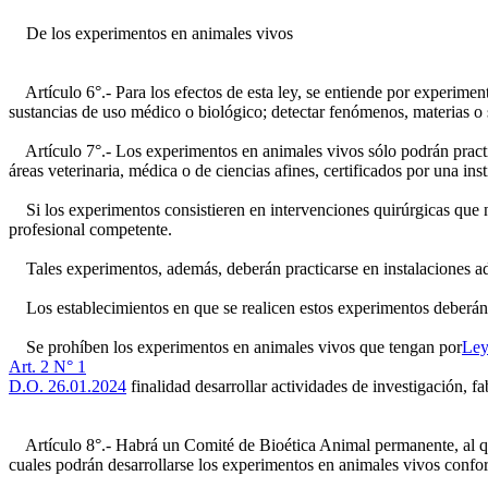
De los experimentos en animales vivos
Artículo 6°.- Para los efectos de esta ley, se entiende por experimento
sustancias de uso médico o biológico; detectar fenómenos, materias o 
Artículo 7°.- Los experimentos en animales vivos sólo podrán practic
áreas veterinaria, médica o de ciencias afines, certificados por una in
Si los experimentos consistieren en intervenciones quirúrgicas que ne
profesional competente.
Tales experimentos, además, deberán practicarse en instalaciones adecu
Los establecimientos en que se realicen estos experimentos deberán con
Se prohíben los experimentos en animales vivos que tengan por
Ley
Art. 2 N° 1
D.O. 26.01.2024
finalidad desarrollar actividades de investigación, 
Artículo 8°.- Habrá un Comité de Bioética Animal permanente, al que co
cuales podrán desarrollarse los experimentos en animales vivos conform