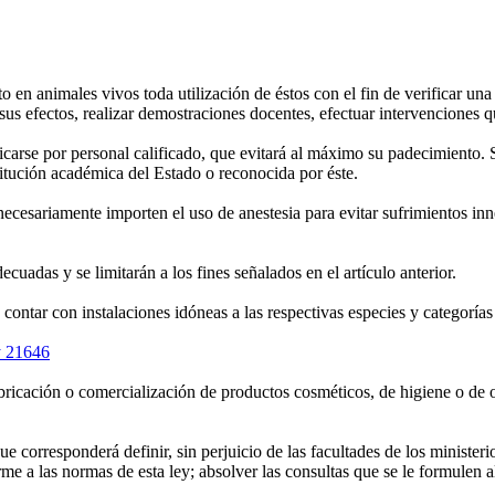
 en animales vivos toda utilización de éstos con el fin de verificar una h
sus efectos, realizar demostraciones docentes, efectuar intervenciones q
arse por personal calificado, que evitará al máximo su padecimiento. Se
stitución académica del Estado o reconocida por éste.
cesariamente importen el uso de anestesia para evitar sufrimientos inne
adas y se limitarán a los fines señalados en el artículo anterior.
tar con instalaciones idóneas a las respectivas especies y categorías d
 21646
fabricación o comercialización de productos cosméticos, de higiene o de 
rresponderá definir, sin perjuicio de las facultades de los ministerios 
e a las normas de esta ley; absolver las consultas que se le formulen al