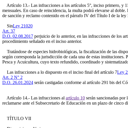
Artículo 13.- Las infracciones a los artículos 5°, inciso primero, y 
mensuales. En caso de reincidencia, la multa podrá elevarse al doble.
de sanción y reclamo contenido en el párrafo IV del Título I de la ley
Sin
Ley 21020
Art. 37
D.O. 02.08.2017
perjuicio de lo anterior, en las infracciones de los a
procedimiento señalado en el inciso anterior.
Tratándose de especies hidrobiológicas, la fiscalización de las dispo
según corresponda la jurisdicción de cada una de estas instituciones. 
Pesca y Acuicultura, cuyo texto refundido, coordinado y sistematizad
Las infracciones a lo dispuesto en el inciso final del artículo 7
Ley 
Art. 2 N° 2
D.O. 26.01.2024
serán castigadas conforme al artículo 291 bis del Có
Artículo 14.- Las infracciones al
artículo 10
serán sancionadas por l
reclamarse ante el Subsecretario de Educación en un plazo de cinco día
TÍTULO VII