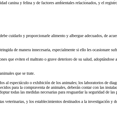
idad canina y felina y de factores ambientales relacionados, y el registr
 debe cuidarlo y proporcionarle alimento y albergue adecuados, de acue
ingida de manera innecesaria, especialmente si ello les ocasionare sufr
nes que eviten el maltrato o grave deterioro de su salud, adoptándose a
nimales que se trate.
s al espectáculo o exhibición de los animales; los laboratorios de diagn
blecidos para la compraventa de animales, deberán contar con las instala
adoptar todas las medidas necesarias para resguardar la seguridad de las 
as veterinarias, y los establecimientos destinados a la investigación y 