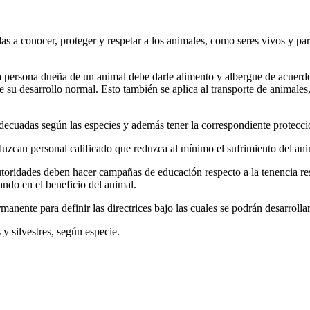
 a conocer, proteger y respetar a los animales, como seres vivos y parte
da persona dueña de un animal debe darle alimento y albergue de acuerdo
de su desarrollo normal. Esto también se aplica al transporte de animales
adecuadas según las especies y además tener la correspondiente protecci
zcan personal calificado que reduzca al mínimo el sufrimiento del ani
autoridades deben hacer campañas de educación respecto a la tenencia re
sando en el beneficio del animal.
anente para definir las directrices bajo las cuales se podrán desarroll
y silvestres, según especie.