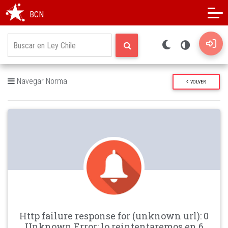
Modo oscuro
Alto contraste
BCN
Navegar Norma
VOLVER
Http failure response for (unknown url): 0
Unknown Error: lo reintentaremos en 6