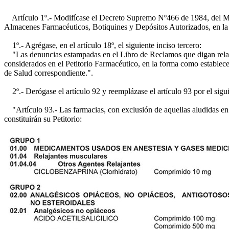
Artículo 1º.- Modifícase el Decreto Supremo Nº466 de 1984, del Min
Almacenes Farmacéuticos, Botiquines y Depósitos Autorizados, en la 
1º.- Agrégase, en el artículo 18º, el siguiente inciso tercero:
"Las denuncias estampadas en el Libro de Reclamos que digan relació
considerados en el Petitorio Farmacéutico, en la forma como establec
de Salud correspondiente.".
2º.- Derógase el artículo 92 y reemplázase el artículo 93 por el sigui
"Artículo 93.- Las farmacias, con exclusión de aquellas aludidas en
constituirán su Petitorio: