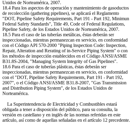
Unidos de Norteamérica, 2007.
18.4 Para los aspectos de operación y mantenimiento de gasoductos
de recolección (gathering pipelines), se aplicará el Reglamento
"DOT, Pipeline Safety Requirements, Part 191 - Part 192, Minimun
Federal Safety Standards", Title 49, Code of Federal Regulations,
Pipeline Safety, de los Estados Unidos de Norteamérica, 2007.
18.5 Para el caso de las tuberías metálicas, éstas deberán ser
inspeccionadas, mientras permanezcan en servicio, en conformidad
con el Código API 570-2000 "Piping lnspection Code: Inspection,
Repair, Alteration and Rerating of in-Service Piping System" o con
los métodos de inspección establecidos en el Código ANSI/ASME
B31.8S-2004, "Managing System lntegrity of Gas Pipelines".
18.6 Para el caso de tuberías plásticas, éstas deberán ser
inspeccionadas, mientras permanezcan en servicio, en conformidad
con el "DOT, Pipeline Safety Requirements, Part 191 - Part 192,
2007", o el Código ANSI/ASME B31.8-2007, "Gas Transmission
and Distribution Piping System", de los Estados Unidos de
Norteamérica.
La Superintendencia de Electricidad y Combustibles estará
obligada a tener a disposición del público, para su consulta, la
versión en castellano y en inglés de las normas referidas en este
artículo, así como de aquellas señaladas en el artículo 12 precedente.