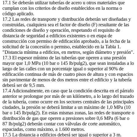
17.1 Se deberán utilizar tuberías de acero u otros materiales que
cumplan con los criterios de diseño establecidos en la norma o
código aplicado.
17.2 Las redes de transporte y distribución deberán ser diseñadas y
construidas, cualquiera sea el factor de diseño (F) resultante de las
condiciones de diseño y operación, respetando el requisito de
distancia de seguridad a edificios existentes o en etapa de
construcción con permiso de edificación aprobado, a la fecha de la
solicitud de la concesión o permiso, establecido en la Tabla 1.
"Distancia mínima a edificios, en metros, según diámetro y presión".
17.3 El espesor mínimo de las tuberías que operen a una presión
mayor que 1,0 MPa (10 bar o 145 lb/pulg2), que sean instaladas a lo
largo de las calles con un porcentaje igual o superior al 90% de
edificación continua de más de cuatro pisos de altura y con espacios
sin pavimentar de menos de dos metros entre el edificio y la tubería
deberá ser de 9,5 mm.
17.4 Adicionalmente, en caso que la condición descrita en el párrafo
anterior se prolongue por más de un kilómetro, a lo largo del trazado
de la tubería, como ocurre en los sectores centrales de las principales
ciudades, la presión se deberá limitar a un máximo de 1,0 MPa (10
bar o 145 lb/pulg2). En estas mismas zonas, las redes de transporte o
distribución de gas que operen a presiones sobre 0,6 MPa (6 bar o
87 lb/pulg2) deberán contar con válvulas de corte automático,
espaciadas, como máximo, a 1.600 metros.
17.5 La distancia a edificios deberá ser igual o superior a 3 m.