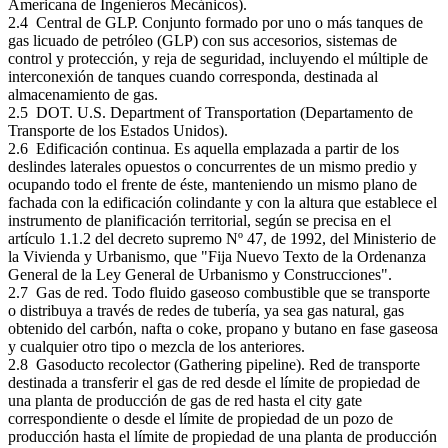
Americana de Ingenieros Mecánicos).
2.4 Central de GLP. Conjunto formado por uno o más tanques de
gas licuado de petróleo (GLP) con sus accesorios, sistemas de
control y protección, y reja de seguridad, incluyendo el múltiple de
interconexión de tanques cuando corresponda, destinada al
almacenamiento de gas.
2.5 DOT. U.S. Department of Transportation (Departamento de
Transporte de los Estados Unidos).
2.6 Edificación continua. Es aquella emplazada a partir de los
deslindes laterales opuestos o concurrentes de un mismo predio y
ocupando todo el frente de éste, manteniendo un mismo plano de
fachada con la edificación colindante y con la altura que establece el
instrumento de planificación territorial, según se precisa en el
artículo 1.1.2 del decreto supremo Nº 47, de 1992, del Ministerio de
la Vivienda y Urbanismo, que "Fija Nuevo Texto de la Ordenanza
General de la Ley General de Urbanismo y Construcciones".
2.7 Gas de red. Todo fluido gaseoso combustible que se transporte
o distribuya a través de redes de tubería, ya sea gas natural, gas
obtenido del carbón, nafta o coke, propano y butano en fase gaseosa
y cualquier otro tipo o mezcla de los anteriores.
2.8 Gasoducto recolector (Gathering pipeline). Red de transporte
destinada a transferir el gas de red desde el límite de propiedad de
una planta de producción de gas de red hasta el city gate
correspondiente o desde el límite de propiedad de un pozo de
producción hasta el límite de propiedad de una planta de producción