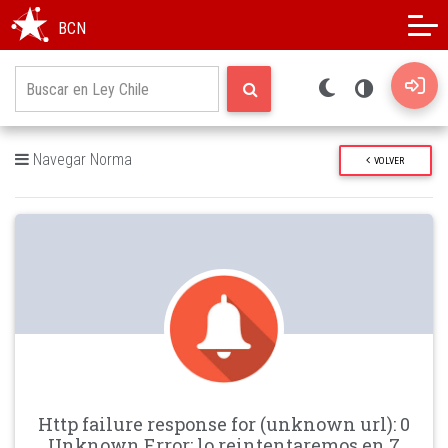
Modo oscuro
Alto contraste
BCN
Navegar Norma
VOLVER
Http failure response for (unknown url): 0
Unknown Error: lo reintentaremos en 7