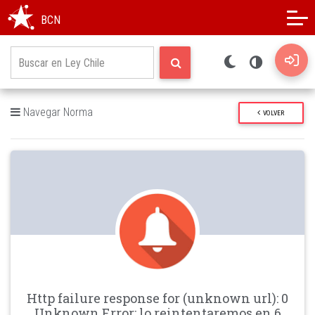
Modo oscuro
Alto contraste
BCN
Navegar Norma
VOLVER
Http failure response for (unknown url): 0
Unknown Error: lo reintentaremos en 6