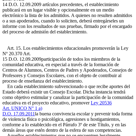
14 D.O. 12.09.2009
artículos precedentes, el establecimiento
publicará en un lugar visible y opcionalmente en un medio
electrónico la lista de los admitidos. A quienes no resulten admitidos
o a sus apoderados, cuando lo soliciten, deberá entregárseles un
informe con los resultados de sus pruebas, firmado por el encargado
del proceso de admisión del establecimiento.
Art. 15. Los establecimientos educacionales promoverán la
Ley
Nº 20.370 Art.
15 D.O. 12.09.2009
participación de todos los miembros de la
comunidad educativa, en especial a través de la formación de
Centros de Alumnos, Centros de Padres y Apoderados, Consejos de
Profesores y Consejos Escolares, con el objeto de contribuir al
proceso de enseñanza del establecimiento.
En cada establecimiento subvencionado o que recibe aportes del
Estado deberá existir un Consejo Escolar. Dicha instancia tendrá
como objetivo estimular y canalizar la participación de la comunidad
educativa en el proyecto educativo, promover
Ley 20536
Art. UNICO N° 1 a)
D.O. 17.09.2011
la buena convivencia escolar y prevenir toda forma
de violencia física o psicológica, agresiones u hostigamientos,
conforme a lo establecido en el Párrafo 3º de este Título, y en las
demás áreas que estén dentro de la esfera de sus competencias.
Aquellos establecimientos que no se encuentren legalmente