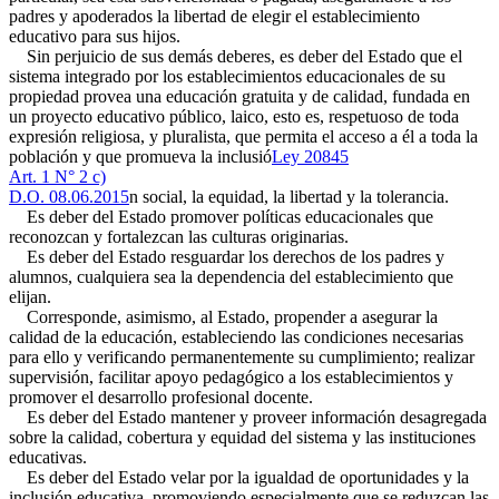
padres y apoderados la libertad de elegir el establecimiento
educativo para sus hijos.
Sin perjuicio de sus demás deberes, es deber del Estado que el
sistema integrado por los establecimientos educacionales de su
propiedad provea una educación gratuita y de calidad, fundada en
un proyecto educativo público, laico, esto es, respetuoso de toda
expresión religiosa, y pluralista, que permita el acceso a él a toda la
población y que promueva la inclusió
Ley 20845
Art. 1 N° 2 c)
D.O. 08.06.2015
n social, la equidad, la libertad y la tolerancia.
Es deber del Estado promover políticas educacionales que
reconozcan y fortalezcan las culturas originarias.
Es deber del Estado resguardar los derechos de los padres y
alumnos, cualquiera sea la dependencia del establecimiento que
elijan.
Corresponde, asimismo, al Estado, propender a asegurar la
calidad de la educación, estableciendo las condiciones necesarias
para ello y verificando permanentemente su cumplimiento; realizar
supervisión, facilitar apoyo pedagógico a los establecimientos y
promover el desarrollo profesional docente.
Es deber del Estado mantener y proveer información desagregada
sobre la calidad, cobertura y equidad del sistema y las instituciones
educativas.
Es deber del Estado velar por la igualdad de oportunidades y la
inclusión educativa, promoviendo especialmente que se reduzcan las