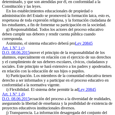
determinado, y que son atendidas por él, en conformidad a la
Constitución y las leyes.
En los establecimientos educacionales de propiedad o
administración del Estado se promoverá la formación laica, esto es,
respetuosa de toda expresión religiosa, y la formación ciudadana de
los estudiantes, a fin de fomentar su participación en la sociedad.
g) Responsabilidad. Todos los actores del proceso educativo
deben cumplir sus deberes y rendir cuenta pública cuando
corresponda.
Asimismo, el sistema educativo deberá pro
Ley 20845
Art. 1 N° 1 c)
D.O. 08.06.2015
mover el principio de la responsabilidad de los
alumnos, especialmente en relación con el ejercicio de sus derechos
y el cumplimiento de sus deberes escolares, cívicos, ciudadanos y
sociales. Este principio se hará extensivo a los padres y apoderados,
en relación con la educación de sus hijos o pupilos.
h) Participación. Los miembros de la comunidad educativa tienen
derecho a ser informados y a participar en el proceso educativo en
conformidad a la normativa vigente.
i) Flexibilidad. El sistema debe permitir la ad
Ley 20845
Art. 1 N° 1 d)
D.O. 08.06.2015
ecuación del proceso a la diversidad de realidades,
asegurando la libertad de enseñanza y la posibilidad de existencia de
proyectos educativos institucionales diversos.
j) Transparencia. La información desagregada del conjunto del