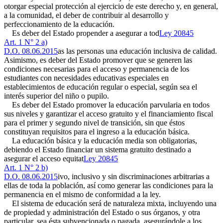
otorgar especial protección al ejercicio de este derecho y, en general,
a la comunidad, el deber de contribuir al desarrollo y
perfeccionamiento de la educación.
Es deber del Estado propender a asegurar a tod
Ley 20845
Art. 1 N° 2 a)
D.O. 08.06.2015
as las personas una educación inclusiva de calidad.
Asimismo, es deber del Estado promover que se generen las
condiciones necesarias para el acceso y permanencia de los
estudiantes con necesidades educativas especiales en
establecimientos de educación regular o especial, según sea el
interés superior del niño o pupilo.
Es deber del Estado promover la educación parvularia en todos
sus niveles y garantizar el acceso gratuito y el financiamiento fiscal
para el primer y segundo nivel de transición, sin que éstos
constituyan requisitos para el ingreso a la educación básica.
La educación básica y la educación media son obligatorias,
debiendo el Estado financiar un sistema gratuito destinado a
asegurar el acceso equitat
Ley 20845
Art. 1 N° 2 b)
D.O. 08.06.2015
ivo, inclusivo y sin discriminaciones arbitrarias a
ellas de toda la población, así como generar las condiciones para la
permanencia en el mismo de conformidad a la ley.
El sistema de educación será de naturaleza mixta, incluyendo una
de propiedad y administración del Estado o sus órganos, y otra
particular, sea ésta subvencionada o pagada, asegurándole a los