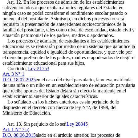
Art. 12. En los procesos de admisión de los establecimientos
subvencionados o que reciban aportes regulares del Estado, en
ningún caso se podrá considerar el rendimiento escolar pasado o
potencial del postulante. Asimismo, en dichos procesos no será
requisito la presentación de antecedentes socioeconómicos de la
familia del postulante, tales como nivel de escolaridad, estado civil y
situación patrimonial de los padres, madres o apoderados.
Los procesos de admisión de estudiantes a los establecimientos
educacionales se realizarán por medio de un sistema que garantice la
transparencia, equidad e igualdad de oportunidades, y que vele por
el derecho preferente de los padres, madres o apoderados de elegir el
establecimiento educacional para sus hijos.
Con todo,
Ley 21753
Art. 3 N° 1
D.O. 18.07.2025
en el caso del nivel parvulario, la nueva matrícula
de una niña o un niño en un establecimiento de educación parvularia
que reciba aportes del Estado dejará sin efecto la matrícula en el
establecimiento anterior de iguales características.
Lo señalado en los incisos anteriores es sin perjuicio de lo
dispuesto en el decreto con fuerza de ley Nº2, de 1998, del
Ministerio de Educación.
Art. 13. Sin perjuicio de lo señ
Ley 20845
Art. 1 N° 7 a)
D.O. 08.06.2015
alado en el artículo anterior, los procesos de