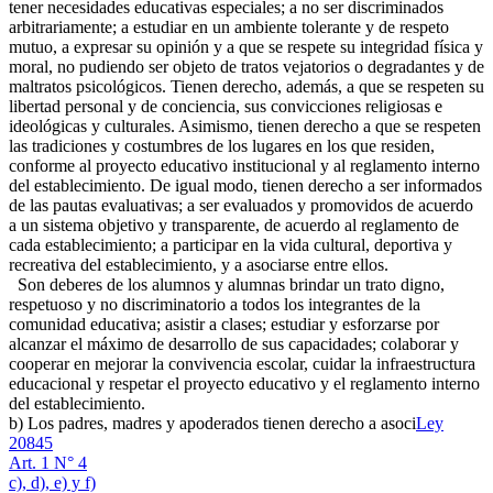
tener necesidades educativas especiales; a no ser discriminados
arbitrariamente; a estudiar en un ambiente tolerante y de respeto
mutuo, a expresar su opinión y a que se respete su integridad física y
moral, no pudiendo ser objeto de tratos vejatorios o degradantes y de
maltratos psicológicos. Tienen derecho, además, a que se respeten su
libertad personal y de conciencia, sus convicciones religiosas e
ideológicas y culturales. Asimismo, tienen derecho a que se respeten
las tradiciones y costumbres de los lugares en los que residen,
conforme al proyecto educativo institucional y al reglamento interno
del establecimiento. De igual modo, tienen derecho a ser informados
de las pautas evaluativas; a ser evaluados y promovidos de acuerdo
a un sistema objetivo y transparente, de acuerdo al reglamento de
cada establecimiento; a participar en la vida cultural, deportiva y
recreativa del establecimiento, y a asociarse entre ellos.
Son deberes de los alumnos y alumnas brindar un trato digno,
respetuoso y no discriminatorio a todos los integrantes de la
comunidad educativa; asistir a clases; estudiar y esforzarse por
alcanzar el máximo de desarrollo de sus capacidades; colaborar y
cooperar en mejorar la convivencia escolar, cuidar la infraestructura
educacional y respetar el proyecto educativo y el reglamento interno
del establecimiento.
b) Los padres, madres y apoderados tienen derecho a asoci
Ley
20845
Art. 1 N° 4
c), d), e) y f)