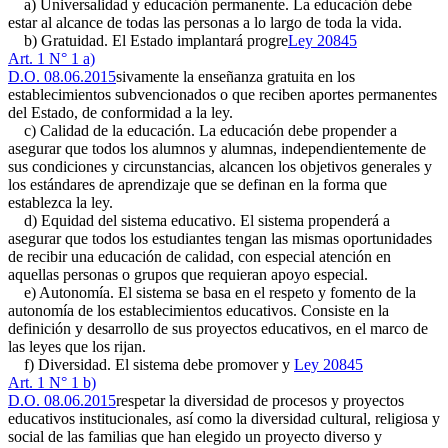
a) Universalidad y educación permanente. La educación debe
estar al alcance de todas las personas a lo largo de toda la vida.
b) Gratuidad. El Estado implantará progre
Ley 20845
Art. 1 N° 1 a)
D.O. 08.06.2015
sivamente la enseñanza gratuita en los
establecimientos subvencionados o que reciben aportes permanentes
del Estado, de conformidad a la ley.
c) Calidad de la educación. La educación debe propender a
asegurar que todos los alumnos y alumnas, independientemente de
sus condiciones y circunstancias, alcancen los objetivos generales y
los estándares de aprendizaje que se definan en la forma que
establezca la ley.
d) Equidad del sistema educativo. El sistema propenderá a
asegurar que todos los estudiantes tengan las mismas oportunidades
de recibir una educación de calidad, con especial atención en
aquellas personas o grupos que requieran apoyo especial.
e) Autonomía. El sistema se basa en el respeto y fomento de la
autonomía de los establecimientos educativos. Consiste en la
definición y desarrollo de sus proyectos educativos, en el marco de
las leyes que los rijan.
f) Diversidad. El sistema debe promover y
Ley 20845
Art. 1 N° 1 b)
D.O. 08.06.2015
respetar la diversidad de procesos y proyectos
educativos institucionales, así como la diversidad cultural, religiosa y
social de las familias que han elegido un proyecto diverso y