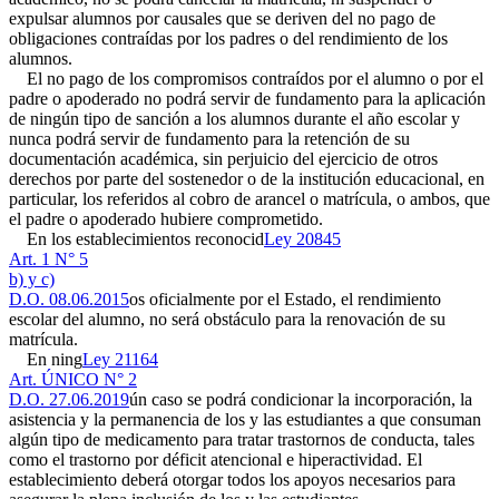
expulsar alumnos por causales que se deriven del no pago de
obligaciones contraídas por los padres o del rendimiento de los
alumnos.
El no pago de los compromisos contraídos por el alumno o por el
padre o apoderado no podrá servir de fundamento para la aplicación
de ningún tipo de sanción a los alumnos durante el año escolar y
nunca podrá servir de fundamento para la retención de su
documentación académica, sin perjuicio del ejercicio de otros
derechos por parte del sostenedor o de la institución educacional, en
particular, los referidos al cobro de arancel o matrícula, o ambos, que
el padre o apoderado hubiere comprometido.
En los establecimientos reconocid
Ley 20845
Art. 1 N° 5
b) y c)
D.O. 08.06.2015
os oficialmente por el Estado, el rendimiento
escolar del alumno, no será obstáculo para la renovación de su
matrícula.
En ning
Ley 21164
Art. ÚNICO N° 2
D.O. 27.06.2019
ún caso se podrá condicionar la incorporación, la
asistencia y la permanencia de los y las estudiantes a que consuman
algún tipo de medicamento para tratar trastornos de conducta, tales
como el trastorno por déficit atencional e hiperactividad. El
establecimiento deberá otorgar todos los apoyos necesarios para