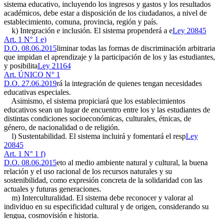
sistema educativo, incluyendo los ingresos y gastos y los resultados
académicos, debe estar a disposición de los ciudadanos, a nivel de
establecimiento, comuna, provincia, región y país.
k) Integración e inclusión. El sistema propenderá a e
Ley 20845
Art. 1 N° 1 e)
D.O. 08.06.2015
liminar todas las formas de discriminación arbitraria
que impidan el aprendizaje y la participación de los y las estudiantes,
y posibilita
Ley 21164
Art. ÚNICO N° 1
D.O. 27.06.2019
rá la integración de quienes tengan necesidades
educativas especiales.
Asimismo, el sistema propiciará que los establecimientos
educativos sean un lugar de encuentro entre los y las estudiantes de
distintas condiciones socioeconómicas, culturales, étnicas, de
género, de nacionalidad o de religión.
l) Sustentabilidad. El sistema incluirá y fomentará el resp
Ley
20845
Art. 1 N° 1 f)
D.O. 08.06.2015
eto al medio ambiente natural y cultural, la buena
relación y el uso racional de los recursos naturales y su
sostenibilidad, como expresión concreta de la solidaridad con las
actuales y futuras generaciones.
m) Interculturalidad. El sistema debe reconocer y valorar al
individuo en su especificidad cultural y de origen, considerando su
lengua, cosmovisión e historia.