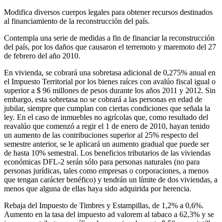
Modifica diversos cuerpos legales para obtener recursos destinados
al financiamiento de la reconstrucción del país.
Contempla una serie de medidas a fin de financiar la reconstrucción
del país, por los daños que causaron el terremoto y maremoto del 27
de febrero del año 2010.
En vivienda, se cobrará una sobretasa adicional de 0,275% anual en
el Impuesto Territorial por los bienes raíces con avalúo fiscal igual o
superior a $ 96 millones de pesos durante los años 2011 y 2012. Sin
embargo, esta sobretasa no se cobrará a las personas en edad de
jubilar, siempre que cumplan con ciertas condiciones que señala la
ley. En el caso de inmuebles no agrícolas que, como resultado del
reavalúo que comenzó a regir el 1 de enero de 2010, hayan tenido
un aumento de las contribuciones superior al 25% respecto del
semestre anterior, se le aplicará un aumento gradual que puede ser
de hasta 10% semestral. Los beneficios tributarios de las viviendas
económicas DFL-2 serán sólo para personas naturales (no para
personas jurídicas, tales como empresas o corporaciones, a menos
que tengan carácter benéfico) y tendrán un límite de dos viviendas, a
menos que alguna de ellas haya sido adquirida por herencia.
Rebaja del Impuesto de Timbres y Estampillas, de 1,2% a 0,6%.
Aumento en la tasa del impuesto ad valorem al tabaco a 62,3% y se