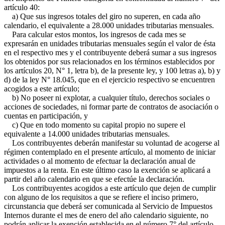
artículo 40:
a) Que sus ingresos totales del giro no superen, en cada año
calendario, el equivalente a 28.000 unidades tributarias mensuales.
Para calcular estos montos, los ingresos de cada mes se
expresarán en unidades tributarias mensuales según el valor de ésta
en el respectivo mes y el contribuyente deberá sumar a sus ingresos
los obtenidos por sus relacionados en los términos establecidos por
los artículos 20, N° 1, letra b), de la presente ley, y 100 letras a), b) y
d) de la ley N° 18.045, que en el ejercicio respectivo se encuentren
acogidos a este artículo;
b) No poseer ni explotar, a cualquier título, derechos sociales o
acciones de sociedades, ni formar parte de contratos de asociación o
cuentas en participación, y
c) Que en todo momento su capital propio no supere el
equivalente a 14.000 unidades tributarias mensuales.
Los contribuyentes deberán manifestar su voluntad de acogerse al
régimen contemplado en el presente artículo, al momento de iniciar
actividades o al momento de efectuar la declaración anual de
impuestos a la renta. En este último caso la exención se aplicará a
partir del año calendario en que se efectúe la declaración.
Los contribuyentes acogidos a este artículo que dejen de cumplir
con alguno de los requisitos a que se refiere el inciso primero,
circunstancia que deberá ser comunicada al Servicio de Impuestos
Internos durante el mes de enero del año calendario siguiente, no
podrán aplicar la exención establecida en el número 7° del artículo