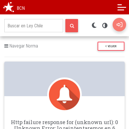
Modo oscuro
Alto contraste
BCN
Navegar Norma
VOLVER
Http failure response for (unknown url): 0
Unknown Error: lo reintentaremos en 6