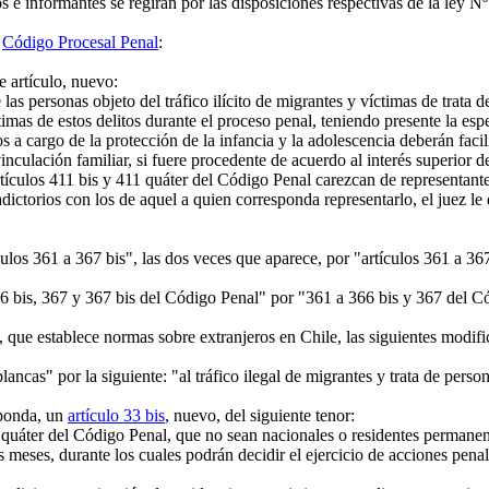
 e informantes se regirán por las disposiciones respectivas de la ley Nº
l
Código Procesal Penal
:
e artículo, nuevo:
e las personas objeto del tráfico ilícito de migrantes y víctimas de trata
íctimas de estos delitos durante el proceso penal, teniendo presente la es
 cargo de la protección de la infancia y la adolescencia deberán facili
vinculación familiar, si fuere procedente de acuerdo al interés superior 
rtículos 411 bis y 411 quáter del Código Penal carezcan de representant
ictorios con los de aquel a quien corresponda representarlo, el juez le
tículos 361 a 367 bis", las dos veces que aparece, por "artículos 361 a 36
366 bis, 367 y 367 bis del Código Penal" por "361 a 366 bis y 367 del C
, que establece normas sobre extranjeros en Chile, las siguientes modifi
 blancas" por la siguiente: "al tráfico ilegal de migrantes y trata de perso
sponda, un
artículo 33 bis
, nuevo, del siguiente tenor:
 quáter del Código Penal, que no sean nacionales o residentes permanent
eses, durante los cuales podrán decidir el ejercicio de acciones penales