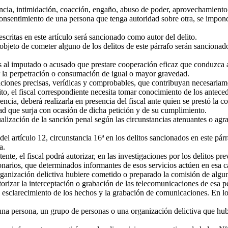
ia, intimidación, coacción, engaño, abuso de poder, aprovechamiento d
 consentimiento de una persona que tenga autoridad sobre otra, se impo
critas en este artículo será sancionado como autor del delito.
jeto de cometer alguno de los delitos de este párrafo serán sancionados
s al imputado o acusado que prestare cooperación eficaz que conduzca a
ir la perpetración o consumación de igual o mayor gravedad.
iones precisas, verídicas y comprobables, que contribuyan necesariamen
o, el fiscal correspondiente necesita tomar conocimiento de los anteced
gencia, deberá realizarla en presencia del fiscal ante quien se prestó la
tad que surja con ocasión de dicha petición y de su cumplimiento.
alización de la sanción penal según las circunstancias atenuantes o a
el artículo 12, circunstancia 16ª en los delitos sancionados en este pár
a.
e, el fiscal podrá autorizar, en las investigaciones por los delitos prev
arios, que determinados informantes de esos servicios actúen en esa c
zación delictiva hubiere cometido o preparado la comisión de alguno de
utorizar la interceptación o grabación de las telecomunicaciones de esa p
sclarecimiento de los hechos y la grabación de comunicaciones. En lo d
e una persona, un grupo de personas o una organización delictiva que hub