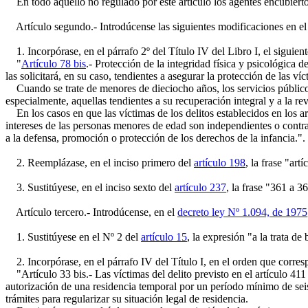
En todo aquello no regulado por este artículo los agentes encubiertos
Artículo segundo.- Introdúcense las siguientes modificaciones en e
1. Incorpórase, en el párrafo 2º del Título IV del Libro I, el siguient
"
Artículo 78 bis
.- Protección de la integridad física y psicológica d
las solicitará, en su caso, tendientes a asegurar la protección de las v
Cuando se trate de menores de dieciocho años, los servicios públicos a
especialmente, aquellas tendientes a su recuperación integral y a la re
En los casos en que las víctimas de los delitos establecidos en los a
intereses de las personas menores de edad son independientes o contrad
a la defensa, promoción o protección de los derechos de la infancia.".
2. Reemplázase, en el inciso primero del
artículo 198
, la frase "ar
3. Sustitúyese, en el inciso sexto del
artículo 237
, la frase "361 a 
Artículo tercero.- Introdúcense, en el
decreto ley Nº 1.094, de 1975
1. Sustitúyese en el Nº 2 del
artículo 15
, la expresión "a la trata de
2. Incorpórase, en el párrafo IV del Título I, en el orden que corre
"Artículo 33 bis.- Las víctimas del delito previsto en el artículo 411
autorización de una residencia temporal por un período mínimo de seis m
trámites para regularizar su situación legal de residencia.