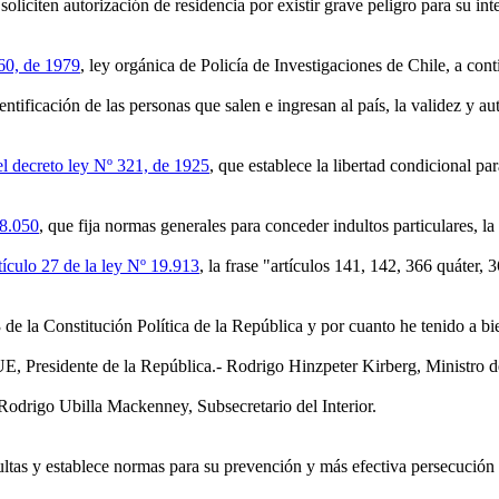
iciten autorización de residencia por existir grave peligro para su integ
460, de 1979
, ley orgánica de Policía de Investigaciones de Chile, a cont
ificación de las personas que salen e ingresan al país, la validez y aut
del decreto ley Nº 321, de 1925
, que establece la libertad condicional p
18.050
, que fija normas generales para conceder indultos particulares, l
tículo 27 de la ley Nº 19.913
, la frase "artículos 141, 142, 366 quáter,
 la Constitución Política de la República y por cuanto he tenido a bie
dente de la República.- Rodrigo Hinzpeter Kirberg, Ministro del In
Rodrigo Ubilla Mackenney, Subsecretario del Interior.
adultas y establece normas para su prevención y más efectiva persecución