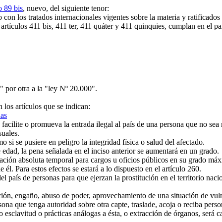
o 89 bis
, nuevo, del siguiente tenor:
on los tratados internacionales vigentes sobre la materia y ratificados 
rtículos 411 bis, 411 ter, 411 quáter y 411 quinquies, cumplan en el paí
" por otra a la "ley Nº 20.000".
n los artículos que se indican:
nas
acilite o promueva la entrada ilegal al país de una persona que no sea 
suales.
si se pusiere en peligro la integridad física o salud del afectado.
 edad, la pena señalada en el inciso anterior se aumentará en un grado.
ación absoluta temporal para cargos u oficios públicos en su grado máx
l. Para estos efectos se estará a lo dispuesto en el artículo 260.
el país de personas para que ejerzan la prostitución en el territorio nac
ión, engaño, abuso de poder, aprovechamiento de una situación de vuln
sona que tenga autoridad sobre otra capte, traslade, acoja o reciba pers
o esclavitud o prácticas análogas a ésta, o extracción de órganos, será