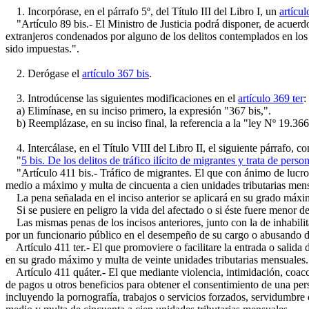
1. Incorpórase, en el párrafo 5º, del Título III del Libro I, un
artícul
"Artículo 89 bis.- El Ministro de Justicia podrá disponer, de acuerdo c
extranjeros condenados por alguno de los delitos contemplados en los a
sido impuestas.".
2. Derógase el
artículo 367 bis
.
3. Introdúcense las siguientes modificaciones en el
artículo 369 ter
:
a) Elimínase, en su inciso primero, la expresión "367 bis,".
b) Reemplázase, en su inciso final, la referencia a la "ley Nº 19.366
4. Intercálase, en el Título VIII del Libro II, el siguiente párrafo, co
"
5 bis. De los delitos de tráfico ilícito de migrantes y trata de perso
"Artículo 411 bis.- Tráfico de migrantes. El que con ánimo de lucro f
medio a máximo y multa de cincuenta a cien unidades tributarias men
La pena señalada en el inciso anterior se aplicará en su grado máximo 
Si se pusiere en peligro la vida del afectado o si éste fuere menor de
Las mismas penas de los incisos anteriores, junto con la de inhabilit
por un funcionario público en el desempeño de su cargo o abusando de é
Artículo 411 ter.- El que promoviere o facilitare la entrada o salida d
en su grado máximo y multa de veinte unidades tributarias mensuales.
Artículo 411 quáter.- El que mediante violencia, intimidación, coacc
de pagos u otros beneficios para obtener el consentimiento de una per
incluyendo la pornografía, trabajos o servicios forzados, servidumbre 