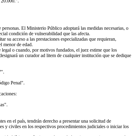
 20.000.".
 de personas. El Ministerio Público adoptará las medidas necesarias, o
pecial condición de vulnerabilidad que las afecta.
tar su acceso a las prestaciones especializadas que requieran,
del menor de edad.
e legal o cuando, por motivos fundados, el juez estime que los
 designará un curador ad litem de cualquier institución que se dedique
7".
ódigo Penal".
caciones:
nas".
es en el país, tendrán derecho a presentar una solicitud de
 y civiles en los respectivos procedimientos judiciales o iniciar los