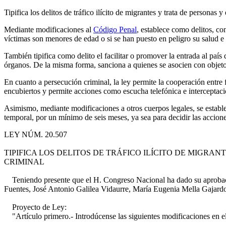
Tipifica los delitos de tráfico ilícito de migrantes y trata de persona
Mediante modificaciones al
Código Penal
, establece como delitos, co
víctimas son menores de edad o si se han puesto en peligro su salud e i
También tipifica como delito el facilitar o promover la entrada al país
órganos. De la misma forma, sanciona a quienes se asocien con objeto 
En cuanto a persecución criminal, la ley permite la cooperación entre 
encubiertos y permite acciones como escucha telefónica e interceptac
Asimismo, mediante modificaciones a otros cuerpos legales, se establec
temporal, por un mínimo de seis meses, ya sea para decidir las acciones
LEY NÚM. 20.507
TIPIFICA LOS DELITOS DE TRÁFICO ILÍCITO DE MIGRA
CRIMINAL
Teniendo presente que el H. Congreso Nacional ha dado su aprobació
Fuentes, José Antonio Galilea Vidaurre, María Eugenia Mella Gajard
Proyecto de Ley:
"Artículo primero.- Introdúcense las siguientes modificaciones en e