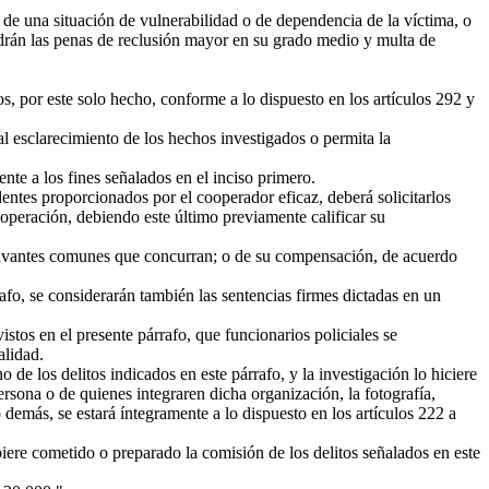
e una situación de vulnerabilidad o de dependencia de la víctima, o
ndrán las penas de reclusión mayor en su grado medio y multa de
, por este solo hecho, conforme a lo dispuesto en los artículos 292 y
l esclarecimiento de los hechos investigados o permita la
te a los fines señalados en el inciso primero.
entes proporcionados por el cooperador eficaz, deberá solicitarlos
 cooperación, debiendo este último previamente calificar su
gravantes comunes que concurran; o de su compensación, de acuerdo
rafo, se considerarán también las sentencias firmes dictadas en un
istos en el presente párrafo, que funcionarios policiales se
alidad.
 los delitos indicados en este párrafo, y la investigación lo hiciere
ersona o de quienes integraren dicha organización, la fotografía,
emás, se estará íntegramente a lo dispuesto en los artículos 222 a
iere cometido o preparado la comisión de los delitos señalados en este