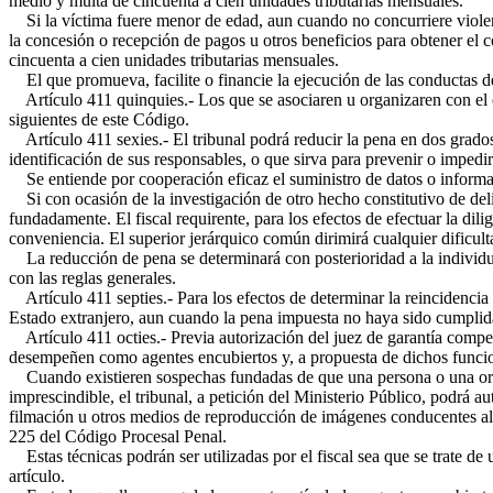
medio y multa de cincuenta a cien unidades tributarias mensuales.
Si la víctima fuere menor de edad, aun cuando no concurriere violenc
la concesión o recepción de pagos u otros beneficios para obtener el
cincuenta a cien unidades tributarias mensuales.
El que promueva, facilite o financie la ejecución de las conductas des
Artículo 411 quinquies.- Los que se asociaren u organizaren con el ob
siguientes de este Código.
Artículo 411 sexies.- El tribunal podrá reducir la pena en dos grado
identificación de sus responsables, o que sirva para prevenir o imped
Se entiende por cooperación eficaz el suministro de datos o informac
Si con ocasión de la investigación de otro hecho constitutivo de delit
fundadamente. El fiscal requirente, para los efectos de efectuar la dili
conveniencia. El superior jerárquico común dirimirá cualquier dificul
La reducción de pena se determinará con posterioridad a la individu
con las reglas generales.
Artículo 411 septies.- Para los efectos de determinar la reincidencia d
Estado extranjero, aun cuando la pena impuesta no haya sido cumplid
Artículo 411 octies.- Previa autorización del juez de garantía competent
desempeñen como agentes encubiertos y, a propuesta de dichos funcion
Cuando existieren sospechas fundadas de que una persona o una organi
imprescindible, el tribunal, a petición del Ministerio Público, podrá a
filmación u otros medios de reproducción de imágenes conducentes al e
225 del Código Procesal Penal.
Estas técnicas podrán ser utilizadas por el fiscal sea que se trate d
artículo.