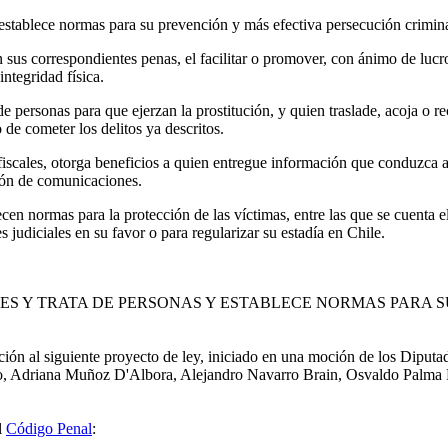
s y establece normas para su prevención y más efectiva persecución crimina
n sus correspondientes penas, el facilitar o promover, con ánimo de lucro,
ntegridad física.
 de personas para que ejerzan la prostitución, y quien traslade, acoja o 
de cometer los delitos ya descritos.
fiscales, otorga beneficios a quien entregue información que conduzca a 
ión de comunicaciones.
en normas para la protección de las víctimas, entre las que se cuenta el
 judiciales en su favor o para regularizar su estadía en Chile.
NTES Y TRATA DE PERSONAS Y ESTABLECE NORMAS PARA 
n al siguiente proyecto de ley, iniciado en una moción de los Diputa
o, Adriana Muñoz D'Albora, Alejandro Navarro Brain, Osvaldo Palma F
l
Código Penal
: