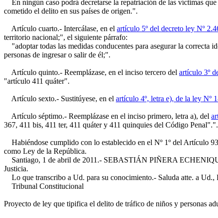
En ningún caso podrá decretarse la repatriación de las víctimas que sol
cometido el delito en sus países de origen.".
Artículo cuarto.- Intercálase, en el
artículo 5º del decreto ley Nº 2.
territorio nacional;", el siguiente párrafo:
"adoptar todas las medidas conducentes para asegurar la correcta ident
personas de ingresar o salir de él;".
Artículo quinto.- Reemplázase, en el inciso tercero del
artículo 3º 
"artículo 411 quáter".
Artículo sexto.- Sustitúyese, en el
artículo 4º, letra e), de la ley Nº 
Artículo séptimo.- Reemplázase en el inciso primero, letra a), del
ar
367, 411 bis, 411 ter, 411 quáter y 411 quinquies del Código Penal".".
Habiéndose cumplido con lo establecido en el Nº 1º del Artículo 93 de
como Ley de la República.
Santiago, 1 de abril de 2011.- SEBASTIÁN PIÑERA ECHENIQUE, Presi
Justicia.
Lo que transcribo a Ud. para su conocimiento.- Saluda atte. a Ud., 
Tribunal Constitucional
Proyecto de ley que tipifica el delito de tráfico de niños y personas 