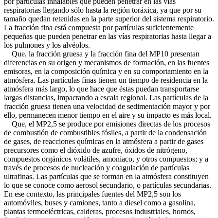
por partículas inhalables que pueden penetrar en las vías
respiratorias llegando sólo hasta la región toráxica, ya que por su
tamaño quedan retenidas en la parte superior del sistema respiratorio.
La fracción fina está compuesta por partículas suficientemente
pequeñas que pueden penetrar en las vías respiratorias hasta llegar a
los pulmones y los alvéolos.
Que, la fracción gruesa y la fracción fina del MP10 presentan
diferencias en su origen y mecanismos de formación, en las fuentes
emisoras, en la composición química y en su comportamiento en la
atmósfera. Las partículas finas tienen un tiempo de residencia en la
atmósfera más largo, lo que hace que éstas puedan transportarse
largas distancias, impactando a escala regional. Las partículas de la
fracción gruesa tienen una velocidad de sedimentación mayor y por
ello, permanecen menor tiempo en el aire y su impacto es más local.
Que, el MP2,5 se produce por emisiones directas de los procesos
de combustión de combustibles fósiles, a partir de la condensación
de gases, de reacciones químicas en la atmósfera a partir de gases
precursores como el dióxido de azufre, óxidos de nitrógeno,
compuestos orgánicos volátiles, amoníaco, y otros compuestos; y a
través de procesos de nucleación y coagulación de partículas
ultrafinas. Las partículas que se forman en la atmósfera constituyen
lo que se conoce como aerosol secundario, o partículas secundarias.
En ese contexto, las principales fuentes del MP2,5 son los
automóviles, buses y camiones, tanto a diesel como a gasolina,
plantas termoeléctricas, calderas, procesos industriales, hornos,