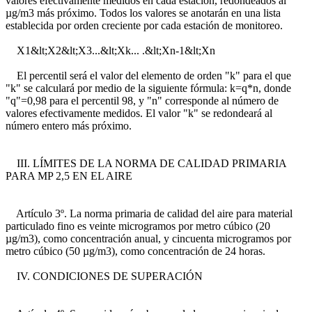
valores efectivamente medidos en cada estación, redondeados al
µg/m3 más próximo. Todos los valores se anotarán en una lista
establecida por orden creciente por cada estación de monitoreo.
X1&lt;X2&lt;X3...&lt;Xk... .&lt;Xn-1&lt;Xn
El percentil será el valor del elemento de orden "k" para el que
"k" se calculará por medio de la siguiente fórmula: k=q*n, donde
"q"=0,98 para el percentil 98, y "n" corresponde al número de
valores efectivamente medidos. El valor "k" se redondeará al
número entero más próximo.
III. LÍMITES DE LA NORMA DE CALIDAD PRIMARIA
PARA MP 2,5 EN EL AIRE
Artículo 3º. La norma primaria de calidad del aire para material
particulado fino es veinte microgramos por metro cúbico (20
µg/m3), como concentración anual, y cincuenta microgramos por
metro cúbico (50 µg/m3), como concentración de 24 horas.
IV. CONDICIONES DE SUPERACIÓN