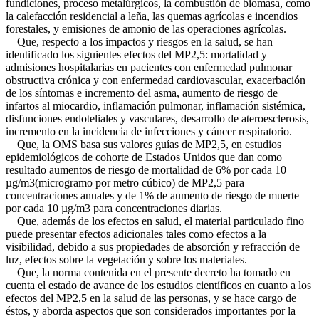
fundiciones, proceso metalúrgicos, la combustión de biomasa, como
la calefacción residencial a leña, las quemas agrícolas e incendios
forestales, y emisiones de amonio de las operaciones agrícolas.
Que, respecto a los impactos y riesgos en la salud, se han
identificado los siguientes efectos del MP2,5: mortalidad y
admisiones hospitalarias en pacientes con enfermedad pulmonar
obstructiva crónica y con enfermedad cardiovascular, exacerbación
de los síntomas e incremento del asma, aumento de riesgo de
infartos al miocardio, inflamación pulmonar, inflamación sistémica,
disfunciones endoteliales y vasculares, desarrollo de ateroesclerosis,
incremento en la incidencia de infecciones y cáncer respiratorio.
Que, la OMS basa sus valores guías de MP2,5, en estudios
epidemiológicos de cohorte de Estados Unidos que dan como
resultado aumentos de riesgo de mortalidad de 6% por cada 10
µg/m3(microgramo por metro cúbico) de MP2,5 para
concentraciones anuales y de 1% de aumento de riesgo de muerte
por cada 10 µg/m3 para concentraciones diarias.
Que, además de los efectos en salud, el material particulado fino
puede presentar efectos adicionales tales como efectos a la
visibilidad, debido a sus propiedades de absorción y refracción de
luz, efectos sobre la vegetación y sobre los materiales.
Que, la norma contenida en el presente decreto ha tomado en
cuenta el estado de avance de los estudios científicos en cuanto a los
efectos del MP2,5 en la salud de las personas, y se hace cargo de
éstos, y aborda aspectos que son considerados importantes por la