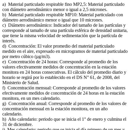
a) Material particulado respirable fino MP2,5: Material particulado
con diámetro aerodinámico menor o igual a 2,5 micrones.
b) Material particulado respirable MP10: Material particulado con
diámetro aerodinámico menor o igual que 10 micrones.
c) Diámetro aerodinámico: Indicador del tamaño de las partículas y
corresponde al tamaño de una partícula esférica de densidad unitaria,
que tiene la misma velocidad de sedimentación que la partícula de
interés.
d) Concentración: El valor promedio del material particulado
medido en el aire, expresado en microgramos de material particulado
por metro cúbico (µg/m3).
e) Concentración de 24 horas: Corresponde al promedio de los
valores efectivamente medidos de concentración en la estación
monitora en 24 horas consecutivas. El cálculo del promedio diario y
horario se regirá por lo establecido en el DS N° 61, de 2008, del
Ministerio de Salud.
f) Concentración mensual: Corresponde al promedio de los valores
efectivamente medidos de concentración de 24 horas en la estación
monitora, en un mes calendario.
g) Concentración anual: Corresponde al promedio de los valores de
concentración mensual en la estación monitora, en un año
calendario.
h) Año calendario: periodo que se inicia el 1° de enero y culmina el
31 de diciembre.
i) Mes calendario: periodo que se inicia el día primero de un mes y