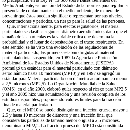
lo preceptuado en la Ley Nº 19.300 sobre Bases Generales del
Medio Ambiente, es función del Estado dictar normas para regular la
presencia de contaminantes en el medio ambiente, de manera de
prevenir que éstos puedan significar o representar, por sus niveles,
concentraciones y periodos, un riesgo para la salud de las personas.
Que, internacionalmente, para efectos regulatorios, el material
particulado se clasifica según su diámetro aerodinámico, dado que el
tamaño de las partículas es la variable crítica que determina la
probabilidad y el lugar de depositación en el tracto respiratorio. En
este sentido, se ha visto una evolución de las regulaciones de
material particulado; las primeras estaban dirigidas al material
particulado total suspendido; en 1987 la Agencia de Protección
Ambiental de los Estados Unidos de Norteamérica (USEPA)
promulgó un estándar para el material particulado con diámetro
aerodinámico hasta 10 micrones (MP10) y en 1997 se agregó un
estándar para Material particulado con diámetro aerodinámico menor
a 2,5 micrones (MP2,5). La Organización Mundial de la Salud
(OMS), en el año 2000, elaboró guías respecto al riesgo para MP2,5
y el año 2005 hizo una actualización y una revisión completa de los
estudios disponibles, proponiendo valores límites para la fracción
fina de material particulado.
Que, en el MP10 se puede distinguir una fracción gruesa, mayor a
2,5 y hasta 10 micrones de diámetro y una fracción fina, que
considera las partículas de tamaño menor o igual a 2,5 micrones,
denominado MP2,5. La fracción gruesa del MP10 está constituida