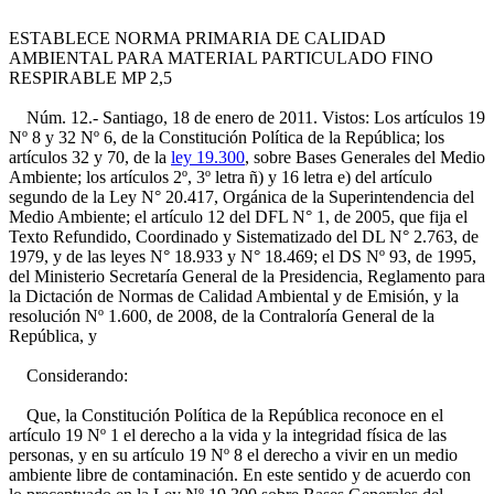
ESTABLECE NORMA PRIMARIA DE CALIDAD
AMBIENTAL PARA MATERIAL PARTICULADO FINO
RESPIRABLE MP 2,5
Núm. 12.- Santiago, 18 de enero de 2011. Vistos: Los artículos 19
Nº 8 y 32 Nº 6, de la Constitución Política de la República; los
artículos 32 y 70, de la
ley 19.300
, sobre Bases Generales del Medio
Ambiente; los artículos 2º, 3º letra ñ) y 16 letra e) del artículo
segundo de la Ley N° 20.417, Orgánica de la Superintendencia del
Medio Ambiente; el artículo 12 del DFL N° 1, de 2005, que fija el
Texto Refundido, Coordinado y Sistematizado del DL N° 2.763, de
1979, y de las leyes N° 18.933 y N° 18.469; el DS Nº 93, de 1995,
del Ministerio Secretaría General de la Presidencia, Reglamento para
la Dictación de Normas de Calidad Ambiental y de Emisión, y la
resolución Nº 1.600, de 2008, de la Contraloría General de la
República, y
Considerando:
Que, la Constitución Política de la República reconoce en el
artículo 19 Nº 1 el derecho a la vida y la integridad física de las
personas, y en su artículo 19 Nº 8 el derecho a vivir en un medio
ambiente libre de contaminación. En este sentido y de acuerdo con