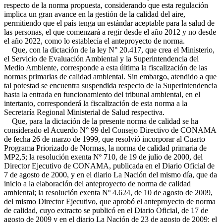
respecto de la norma propuesta, considerando que esta regulación
implica un gran avance en la gestión de la calidad del aire,
permitiendo que el país tenga un estándar aceptable para la salud de
las personas, el que comenzará a regir desde el año 2012 y no desde
el año 2022, como lo establecía el anteproyecto de norma.
Que, con la dictación de la ley N° 20.417, que crea el Ministerio,
el Servicio de Evaluación Ambiental y la Superintendencia del
Medio Ambiente, corresponde a esta última la fiscalización de las
normas primarias de calidad ambiental. Sin embargo, atendido a que
tal potestad se encuentra suspendida respecto de la Superintendencia
hasta la entrada en funcionamiento del tribunal ambiental, en el
intertanto, corresponderá la fiscalización de esta norma a la
Secretaría Regional Ministerial de Salud respectiva.
Que, para la dictación de la presente norma de calidad se ha
considerado el Acuerdo N° 99 del Consejo Directivo de CONAMA
de fecha 26 de marzo de 1999, que resolvió incorporar al Cuarto
Programa Priorizado de Normas, la norma de calidad primaria de
MP2,5; la resolución exenta Nº 710, de 19 de julio de 2000, del
Director Ejecutivo de CONAMA, publicada en el Diario Oficial de
7 de agosto de 2000, y en el diario La Nación del mismo día, que da
inicio a la elaboración del anteproyecto de norma de calidad
ambiental; la resolución exenta Nº 4.624, de 10 de agosto de 2009,
del mismo Director Ejecutivo, que aprobó el anteproyecto de norma
de calidad, cuyo extracto se publicó en el Diario Oficial, de 17 de
agosto de 2009 y en el diario La Nación de 23 de agosto de 2009; el