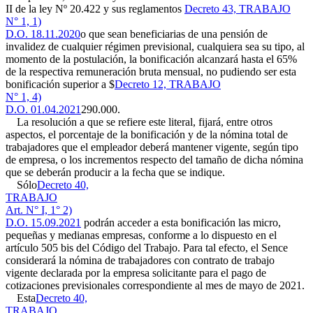
II de la ley Nº 20.422 y sus reglamentos
Decreto 43, TRABAJO
N° 1, 1)
D.O. 18.11.2020
o que sean beneficiarias de una pensión de
invalidez de cualquier régimen previsional, cualquiera sea su tipo, al
momento de la postulación, la bonificación alcanzará hasta el 65%
de la respectiva remuneración bruta mensual, no pudiendo ser esta
bonificación superior a $
Decreto 12, TRABAJO
N° 1, 4)
D.O. 01.04.2021
290.000.
La resolución a que se refiere este literal, fijará, entre otros
aspectos, el porcentaje de la bonificación y de la nómina total de
trabajadores que el empleador deberá mantener vigente, según tipo
de empresa, o los incrementos respecto del tamaño de dicha nómina
que se deberán producir a la fecha que se indique.
Sólo
Decreto 40,
TRABAJO
Art. N° I, 1° 2)
D.O. 15.09.2021
podrán acceder a esta bonificación las micro,
pequeñas y medianas empresas, conforme a lo dispuesto en el
artículo 505 bis del Código del Trabajo. Para tal efecto, el Sence
considerará la nómina de trabajadores con contrato de trabajo
vigente declarada por la empresa solicitante para el pago de
cotizaciones previsionales correspondiente al mes de mayo de 2021.
Esta
Decreto 40,
TRABAJO