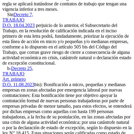
regla se aplicará tratándose de contratos de trabajo que tengan una
vigencia inferior a tres meses.
Sin
Decreto 7,
TRABAJO
D.O. 18.04.2023
perjuicio de lo anterior, el Subsecretario del
Trabajo, en la resolución de calificación indicada en el inciso
primero de esta letra podrá, fundadamente, priorizar la ejecución de
esta línea de acción en micro y/o pequeñas y/o medianas empresas,
conforme a lo dispuesto en el artículo 505 bis del Código del
Trabajo, que corran grave riesgo de cierre a consecuencia de alguna
actividad económica en crisis, catástrofe natural o declaración estado
de excepción constitucional.
b-
Decreto 25,
TRABAJO
Art. primero
D.O. 11.08.2023
bis): Bonificación a micro, pequeñas y medianas
empresas en zonas afectadas por emergencia laboral por nuevas
contrataciones: Esta bonificación tiene por objetivo apoyar la
contratación formal de nuevas personas trabajadoras por parte de
empresas privadas de menor tamaño, para estos efectos, se entenderá
por dichas empresas como aquellas con hasta 199 personas
trabajadoras, a la fecha de su postulación, en las zonas afectadas por
una crisis de alguna actividad económica; por una catástrofe natural
o por la declaración de estado de excepción, según lo dispuesto en la
ley N° 18.415. Estas situaciones serán calificadas como estado de