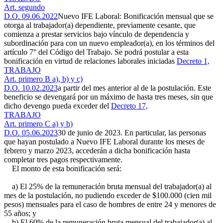
Art. segundo
D.O. 09.06.2022
Nuevo IFE Laboral: Bonificación mensual que se
otorga al trabajador(a) dependiente, previamente cesante, que
comienza a prestar servicios bajo vínculo de dependencia y
subordinación para con un nuevo empleador(a), en los términos del
artículo 7° del Código del Trabajo. Se podrá postular a esta
bonificación en virtud de relaciones laborales iniciadas
Decreto 1,
TRABAJO
Art. primero B a), b) y c)
D.O. 10.02.2023
a partir del mes anterior al de la postulación. Este
beneficio se devengará por un máximo de hasta tres meses, sin que
dicho devengo pueda exceder del
Decreto 17,
TRABAJO
Art. primero C a) y b)
D.O. 05.06.2023
30 de junio de 2023. En particular, las personas
que hayan postulado a Nuevo IFE Laboral durante los meses de
febrero y marzo 2023, accederán a dicha bonificación hasta
completar tres pagos respectivamente.
El monto de esta bonificación será:
a) El 25% de la remuneración bruta mensual del trabajador(a) al
mes de la postulación, no pudiendo exceder de $100.000 (cien mil
pesos) mensuales para el caso de hombres de entre 24 y menores de
55 años; y
b) El 60% de la remuneración bruta mensual del trabajador(a) al