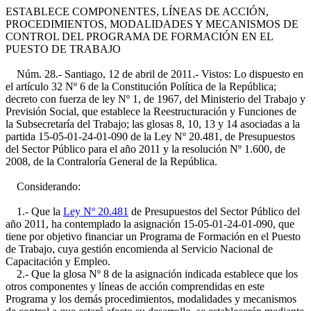
ESTABLECE COMPONENTES, LÍNEAS DE ACCIÓN,
PROCEDIMIENTOS, MODALIDADES Y MECANISMOS DE
CONTROL DEL PROGRAMA DE FORMACIÓN EN EL
PUESTO DE TRABAJO
Núm. 28.- Santiago, 12 de abril de 2011.- Vistos: Lo dispuesto en
el artículo 32 Nº 6 de la Constitución Política de la República;
decreto con fuerza de ley Nº 1, de 1967, del Ministerio del Trabajo y
Previsión Social, que establece la Reestructuración y Funciones de
la Subsecretaría del Trabajo; las glosas 8, 10, 13 y 14 asociadas a la
partida 15-05-01-24-01-090 de la Ley Nº 20.481, de Presupuestos
del Sector Público para el año 2011 y la resolución Nº 1.600, de
2008, de la Contraloría General de la República.
Considerando:
1.- Que la
Ley Nº 20.481
de Presupuestos del Sector Público del
año 2011, ha contemplado la asignación 15-05-01-24-01-090, que
tiene por objetivo financiar un Programa de Formación en el Puesto
de Trabajo, cuya gestión encomienda al Servicio Nacional de
Capacitación y Empleo.
2.- Que la glosa Nº 8 de la asignación indicada establece que los
otros componentes y líneas de acción comprendidas en este
Programa y los demás procedimientos, modalidades y mecanismos