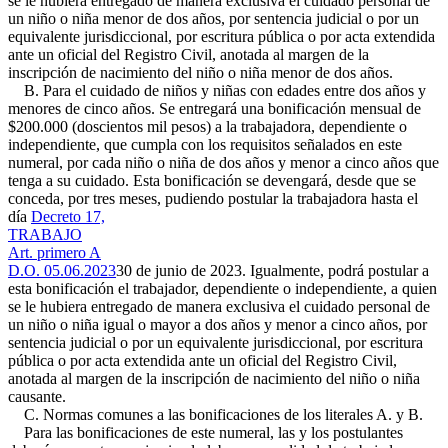
se le hubiera entregado de manera exclusiva el cuidado personal de
un niño o niña menor de dos años, por sentencia judicial o por un
equivalente jurisdiccional, por escritura pública o por acta extendida
ante un oficial del Registro Civil, anotada al margen de la
inscripción de nacimiento del niño o niña menor de dos años.
B. Para el cuidado de niños y niñas con edades entre dos años y
menores de cinco años. Se entregará una bonificación mensual de
$200.000 (doscientos mil pesos) a la trabajadora, dependiente o
independiente, que cumpla con los requisitos señalados en este
numeral, por cada niño o niña de dos años y menor a cinco años que
tenga a su cuidado. Esta bonificación se devengará, desde que se
conceda, por tres meses, pudiendo postular la trabajadora hasta el
día
Decreto 17,
TRABAJO
Art. primero A
D.O. 05.06.2023
30 de junio de 2023. Igualmente, podrá postular a
esta bonificación el trabajador, dependiente o independiente, a quien
se le hubiera entregado de manera exclusiva el cuidado personal de
un niño o niña igual o mayor a dos años y menor a cinco años, por
sentencia judicial o por un equivalente jurisdiccional, por escritura
pública o por acta extendida ante un oficial del Registro Civil,
anotada al margen de la inscripción de nacimiento del niño o niña
causante.
C. Normas comunes a las bonificaciones de los literales A. y B.
Para las bonificaciones de este numeral, las y los postulantes