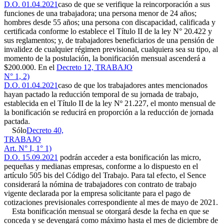
D.O. 01.04.2021
caso de que se verifique la reincorporación a sus
funciones de una trabajadora; una persona menor de 24 años;
hombres desde 55 años; una persona con discapacidad, calificada y
certificada conforme lo establece el Título II de la ley N° 20.422 y
sus reglamentos; y, de trabajadores beneficiarios de una pensión de
invalidez de cualquier régimen previsional, cualquiera sea su tipo, al
momento de la postulación, la bonificación mensual ascenderá a
$200.000. En el
Decreto 12, TRABAJO
N° 1, 2)
D.O. 01.04.2021
caso de que los trabajadores antes mencionados
hayan pactado la reducción temporal de su jornada de trabajo,
establecida en el Título II de la ley Nº 21.227, el monto mensual de
la bonificación se reducirá en proporción a la reducción de jornada
pactada.
Sólo
Decreto 40,
TRABAJO
Art. N° I, 1° 1)
D.O. 15.09.2021
podrán acceder a esta bonificación las micro,
pequeñas y medianas empresas, conforme a lo dispuesto en el
artículo 505 bis del Código del Trabajo. Para tal efecto, el Sence
considerará la nómina de trabajadores con contrato de trabajo
vigente declarada por la empresa solicitante para el pago de
cotizaciones previsionales correspondiente al mes de mayo de 2021.
Esta bonificación mensual se otorgará desde la fecha en que se
conceda y se devengará como máximo hasta el mes de diciembre de