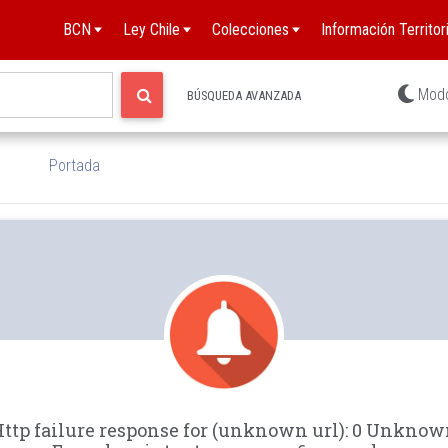
BCN
Ley Chile
Colecciones
Información Territori
Mod
BÚSQUEDA AVANZADA
Portada
ttp failure response for (unknown url): 0 Unkno