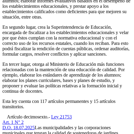
alumnos; elaborar informes evaluativos basados en el desempeño de
los establecimientos educacionales, y prestar apoyo a los
establecimientos calificados como deficientes para que mejoren su
situación, entre otras.
En segundo lugar, crea la Superintendencia de Educación,
encargada de fiscalizar a los establecimientos educacionales y velar
por que éstos cumplan con la normativa educacional y con el
correcto uso de los recursos estatales, cuando los reciban. Para esto
podrá fiscalizar la rendición de cuentas públicas, ordenar auditorías,
formular cargos, resolver conflictos y aplicar sanciones.
En tercer lugar, otorga al Ministerio de Educación más funciones
relacionadas con la mantención de una educación de calidad. Por
ejemplo, elaborar los estándares de aprendizaje de los alumnos;
elaborar los planes curriculares, bases y planes de estudio, y
proponer y evaluar las políticas relativas a la formación inicial y
continua de docentes.
Esta ley cuenta con 117 artículos permanentes y 15 artículos
transitorios.
Artículo decimosexto.-
Ley 21753
Art. 1 N° 2
D.O. 18.07.2025
Las municipalidades y las corporaciones
municipales que tengan la calidad de sostenedoras de jardines