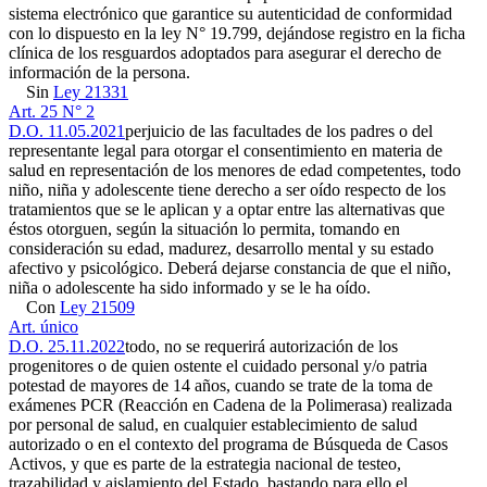
sistema electrónico que garantice su autenticidad de conformidad
con lo dispuesto en la ley N° 19.799, dejándose registro en la ficha
clínica de los resguardos adoptados para asegurar el derecho de
información de la persona.
Sin
Ley 21331
Art. 25 N° 2
D.O. 11.05.2021
perjuicio de las facultades de los padres o del
representante legal para otorgar el consentimiento en materia de
salud en representación de los menores de edad competentes, todo
niño, niña y adolescente tiene derecho a ser oído respecto de los
tratamientos que se le aplican y a optar entre las alternativas que
éstos otorguen, según la situación lo permita, tomando en
consideración su edad, madurez, desarrollo mental y su estado
afectivo y psicológico. Deberá dejarse constancia de que el niño,
niña o adolescente ha sido informado y se le ha oído.
Con
Ley 21509
Art. único
D.O. 25.11.2022
todo, no se requerirá autorización de los
progenitores o de quien ostente el cuidado personal y/o patria
potestad de mayores de 14 años, cuando se trate de la toma de
exámenes PCR (Reacción en Cadena de la Polimerasa) realizada
por personal de salud, en cualquier establecimiento de salud
autorizado o en el contexto del programa de Búsqueda de Casos
Activos, y que es parte de la estrategia nacional de testeo,
trazabilidad y aislamiento del Estado, bastando para ello el