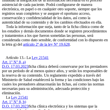
finalidad la integración de la información necesaria en el proceso
asistencial de cada paciente. Podrá configurarse de manera
electrónica, en papel o en cualquier otro soporte, siempre que los
registros sean completos y se asegure el oportuno acceso,
conservación y confidencialidad de los datos, así como la
autenticidad de su contenido y de los cambios efectuados en ella.
Toda la información que surja, tanto de la ficha clínica como de
los estudios y demás documentos donde se registren procedimientos
y tratamientos a los que fueron sometidas las personas, será
considerada como dato sensible, de conformidad con lo dispuesto en
la letra g) del
artículo 2º de la ley Nº 19.628
.
Artículo 13.- La
Ley 21541
Art. 1° N° 8, a)
D.O. 17.03.2023
ficha clínica deberá conservarse por los prestadores
por un período de al menos quince años, y serán los responsables de
la reserva de su contenido. Un reglamento expedido a través del
Ministerio de Salud establecerá la forma y las condiciones bajo las
cuales los prestadores almacenarán las fichas, así como las normas
necesarias para su administración, adecuada protección y
eliminación.
La
Ley 21541
Art. 1° N° 8, b)
D.O. 17.03.2023
ficha clínica electrónica y los sistemas que la