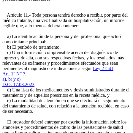
Artículo 11.- Toda persona tendrá derecho a recibir, por parte del
médico tratante, una vez finalizada su hospitalización, un informe
legible que, a lo menos, deberá contener:
a) La identificación de la persona y del profesional que actuó
como tratante principal;
b) El período de tratamiento;
c) Una información comprensible acerca del diagnóstico de
ingreso y de alta, con sus respectivas fechas, y los resultados más
relevantes de exámenes y procedimientos efectuados que sean
pertinentes al diagnóstico e indicaciones a seguir
Ley 21541
Art. 1° N° 7,
a), b) y c)
D.O. 17.03.2023
;
d) Una lista de los medicamentos y dosis suministrados durante el
tratamiento y de aquellos prescritos en la receta médica, y
e) La modalidad de atención en que se efectuará el seguimiento
del tratamiento de salud, con relación a la atención recibida, en caso
de ser necesario.
El prestador deberá entregar por escrito la información sobre los
aranceles y procedimientos de cobro de las prestaciones de salud
que le fueron aplicadas, incluyendo pormenorizadamente, cuando