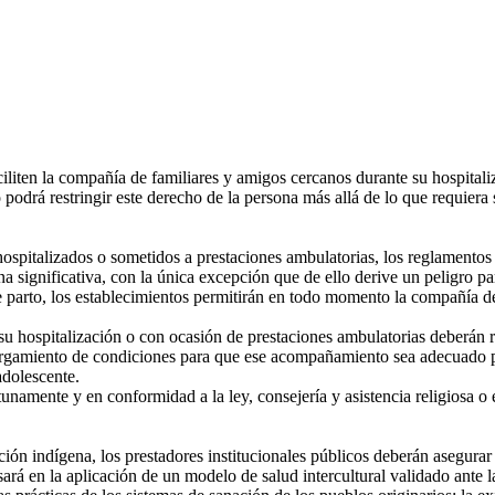
iliten la compañía de familiares y amigos cercanos durante su hospitali
podrá restringir este derecho de la persona más allá de lo que requiera s
ospitalizados o sometidos a prestaciones ambulatorias, los reglamentos 
 significativa, con la única excepción que de ello derive un peligro par
rto, los establecimientos permitirán en todo momento la compañía de 
hospitalización o con ocasión de prestaciones ambulatorias deberán r
torgamiento de condiciones para que ese acompañamiento sea adecuado par
adolescente.
namente y en conformidad a la ley, consejería y asistencia religiosa o e
ión indígena, los prestadores institucionales públicos deberán asegurar 
esará en la aplicación de un modelo de salud intercultural validado ante