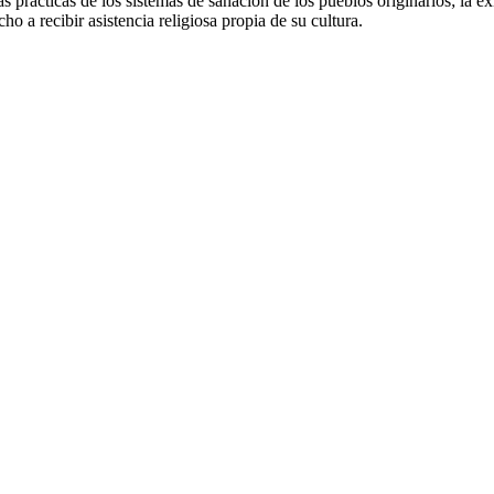
 prácticas de los sistemas de sanación de los pueblos originarios; la exi
ho a recibir asistencia religiosa propia de su cultura.