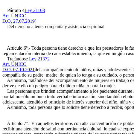
Párrafo 4
Ley 21168
Art. ÚNICO
D.O. 27.07.2019
º
Del derecho a tener compañía y asistencia espiritual
Artículo 6º.- Toda persona tiene derecho a que los prestadores le fac
reglamentación interna de cada establecimiento, la que en ningún caso 
Tratándose
Ley 21372
Art. ÚNICO
D.O. 07.10.2021
del acompañamiento de niños, niñas y adolescentes h
compañía de su padre, madre, de quien lo tenga a su cuidado, o persona
Asimismo, tratándose del acompañamiento de mujeres en trabajo de pa
derive de ello un peligro para el niño o niña, o para la mujer.
Las personas que brinden acompañamiento a los pacientes durante su 
por tal no sólo un buen trato verbal e información, sino también el o
adolescente, atendido el principio de interés superior del niño, niña y 
Asimismo, toda persona que lo solicite tiene derecho a recibir, oportu
Artículo 7º.- En aquellos territorios con alta concentración de poblac
recibir una atención de salud con pertinencia cultural, lo cual se expr