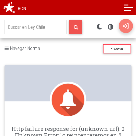
Modo oscuro
Alto contraste
BCN
Navegar Norma
VOLVER
Http failure response for (unknown url): 0
Unknown Error: lo reintentaremos en 6