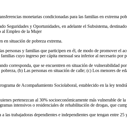
ansferencias monetarias condicionadas para las familias en extrema pob
o Seguridades y Oportunidades, en adelante el Subsistema, destinado a
o al Empleo de la Mujer
en en situación de pobreza extrema.
as personas y familias que participen en él, de modo de promover el acc
familias cuyo ingreso per cápita mensual sea inferior al necesario por p
ndo corresponda, que se encuentren en situación de vulnerabilidad por 
 pobreza, (b) Las personas en situación de calle; (c) Los menores de eda
 Programa de Acompañamiento Sociolaboral, establecido en la ley tendr
 quienes pertenezcan al 30% socioeconómicamente más vulnerable de la
ramas intensivos o residenciales de rehabilitación de drogas, que cumpl
 a las trabajadoras dependientes e independientes que tengan entre 25 