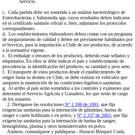
Servicio.
c. Cada partida debe ser sometida a un análisis bacteriológico de
Enterobacterias y Salmonella spp, cuyos resultados deben indicarse
en el certificado sanitario oficial o, bien, adjuntarse los protocolos
correspondientes.
d. Los establecimientos elaboradores deben contar con un programa
de aseguramiento de calidad y deben ser previamente habilitados por
el Servicio, para la importación a Chile de sus productos, de acuerdo
a la normativa vigente.
e. El embalaje o envases de los productos, deberán estar sellados y
etiquetados. En ellos se debe indicar el país y establecimiento de
procedencia, la identificación del producto, su cantidad y peso neto.
f. El transporte de estos productos desde el establecimiento de
origen hasta su destino en Chile, se debe realizar en vehículos que
aseguren la mantención de las condiciones higiénico-sanitarias.
g. Al arribo al país serán sometidos a los controles y exámenes que
determine el Servicio Agrícola y Ganadero, los que serán de cargo
de los usuarios.
2. Deróganse las resoluciones
Nº 1.598 de 1991
, que fija
exigencias sanitarias para la internación de glándulas, harina de
sangre o carne liofilizada o en polvo, y
Nº 2.337 de 2003
, que fija
exigencias sanitarias para la internación de harina de sangre,
hemoglobina, plasma y otros hemoderivados en polvo.
Anótese, comuníquese y publíquese.- Horacio Bórquez Conti,