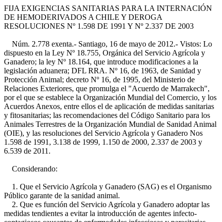
FIJA EXIGENCIAS SANITARIAS PARA LA INTERNACIÓN
DE HEMODERIVADOS A CHILE Y DEROGA
RESOLUCIONES Nº 1.598 DE 1991 Y Nº 2.337 DE 2003
Núm. 2.778 exenta.- Santiago, 16 de mayo de 2012.- Vistos: Lo
dispuesto en la Ley Nº 18.755, Orgánica del Servicio Agrícola y
Ganadero; la ley Nº 18.164, que introduce modificaciones a la
legislación aduanera; DFL RRA. Nº 16, de 1963, de Sanidad y
Protección Animal; decreto Nº 16, de 1995, del Ministerio de
Relaciones Exteriores, que promulga el "Acuerdo de Marrakech",
por el que se establece la Organización Mundial del Comercio, y los
Acuerdos Anexos, entre ellos el de aplicación de medidas sanitarias
y fitosanitarias; las recomendaciones del Código Sanitario para los
Animales Terrestres de la Organización Mundial de Sanidad Animal
(OIE), y las resoluciones del Servicio Agrícola y Ganadero Nos
1.598 de 1991, 3.138 de 1999, 1.150 de 2000, 2.337 de 2003 y
6.539 de 2011.
Considerando:
1. Que el Servicio Agrícola y Ganadero (SAG) es el Organismo
Público garante de la sanidad animal.
2. Que es función del Servicio Agrícola y Ganadero adoptar las
medidas tendientes a evitar la introducción de agentes infecto-