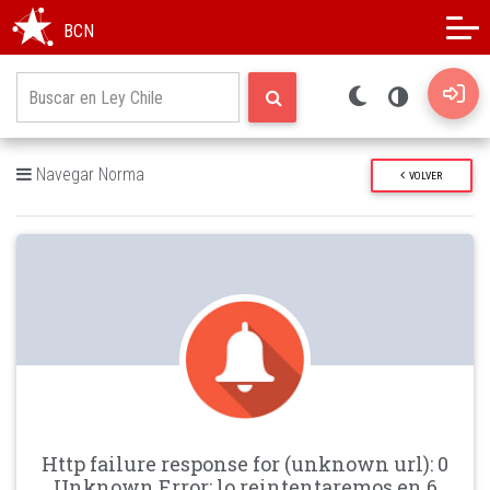
Modo oscuro
Alto contraste
BCN
Navegar Norma
VOLVER
Http failure response for (unknown url): 0
Unknown Error: lo reintentaremos en 6