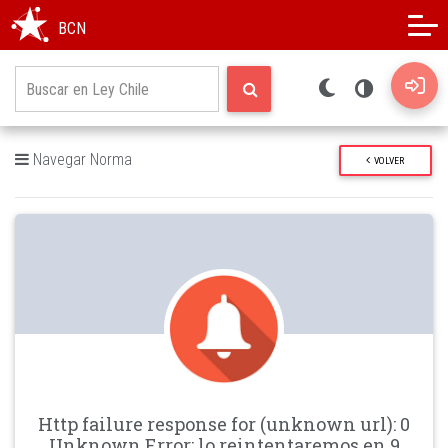
Modo oscuro
Alto contraste
BCN
Navegar Norma
VOLVER
Http failure response for (unknown url): 0
Unknown Error: lo reintentaremos en 9