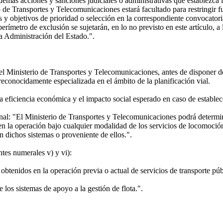
 demás acciones y sanciones judiciales o administrativas que establezca 
erio de Transportes y Telecomunicaciones estará facultado para restringi
es y objetivos de prioridad o selección en la correspondiente convocator
rímetro de exclusión se sujetarán, en lo no previsto en este artículo, a
la Administración del Estado.".
el Ministerio de Transportes y Telecomunicaciones, antes de disponer de
reconocidamente especializada en el ámbito de la planificación vial.
 eficiencia económica y el impacto social esperado en caso de establecer
inal: "El Ministerio de Transportes y Telecomunicaciones podrá determin
n la operación bajo cualquier modalidad de los servicios de locomoción
n dichos sistemas o proveniente de ellos.".
entes numerales v) y vi):
tenidos en la operación previa o actual de servicios de transporte púb
 los sistemas de apoyo a la gestión de flota.".