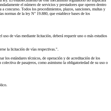
la ley. El establecimiento de este mecanismo regulatorio no implicará
r fundadamente el número de servicios y prestadores que operen dentro
ia a concurso. Todos los procedimientos, plazos, sanciones, multas y
 las normas de la ley N° 19.880, que establece bases de los
l uso de vías mediante licitación, deberá requerir uno o más estudios
se la licitación de vías respectivas.".
ar los estándares técnicos, de operación y de acreditación de los
 colectiva de pasajeros, como asimismo la obligatoriedad de su uso o
lico.