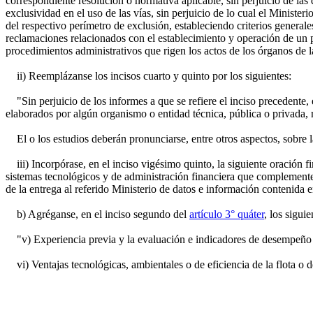
correspondiente resolución o normativa aplicable, sin perjuicio de las
exclusividad en el uso de las vías, sin perjuicio de lo cual el Minist
del respectivo perímetro de exclusión, estableciendo criterios general
reclamaciones relacionados con el establecimiento y operación de un pe
procedimientos administrativos que rigen los actos de los órganos de 
ii) Reemplázanse los incisos cuarto y quinto por los siguientes:
"Sin perjuicio de los informes a que se refiere el inciso precedente, 
elaborados por algún organismo o entidad técnica, pública o privada, 
El o los estudios deberán pronunciarse, entre otros aspectos, sobre la
iii) Incorpórase, en el inciso vigésimo quinto, la siguiente oración f
sistemas tecnológicos y de administración financiera que complemente
de la entrega al referido Ministerio de datos e información contenida e
b) Agréganse, en el inciso segundo del
artículo 3° quáter
, los sigui
"v) Experiencia previa y la evaluación e indicadores de desempeño ob
vi) Ventajas tecnológicas, ambientales o de eficiencia de la flota o de