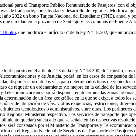
cional para el Transporte Público Remunerado de Pasajeros, con el obje
vas de transporte, conectividad y desarrollo de regiones. Modifica igua
a el año 2022 un bono Tarjeta Nacional del Estudiante (TNE), anual y p
os que circulan en la provincia de Santiago y las comunas de Puente Al
° 18.696
, que modifica el artículo 6° de la ley N° 18.502, que autoriza
lo dispuesto en el artículo 113 de la ley N° 18.290, de Tránsito, cuyo 
elecomunicaciones y de Justicia, podrá, en los casos de congestión de l
lar, disponer el uso de las vías para determinados tipos de vehículos o 
so de requerir un ordenamiento y,o mejora en la calidad de los servicio
rtes y Telecomunicaciones podrá disponer, en determinadas zonas urbanas
la determinación de un área geográfica en la que se exige, a todos los s
ón y de utilización de vías, y otras exigencias, restricciones, diferenci
querimientos tecnológicos o administrativos, entre otras. Los perímetros
o Regional Ministerial respectivo. Los servicios de transporte que oper
plimiento quedará sujeta a lo que se señale en las respectivas resoluci
ectos, será constatada por el Ministerio de Transportes y Telecomunicaci
pción en el Registro Nacional de Servicios de Transporte de Pasajeros de