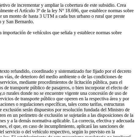
tivo de incrementar y ampliar la cobertura de este subsidio. Crea
lmente el Artículo 3º de la ley Nº 18.696, que establece normas sobre
or un monto de hasta 3 UTM a cada bus urbano o rural que preste
to y San Bernardo.
 la importación de vehículos que señala y establece normas sobre
texto refundido, coordinado y sistematizado fue fijado por el decreto
as vías, de deterioro del medio ambiente o de las condiciones de
servicios, mediante procedimientos de licitación pública, para el
s de transporte público de pasajeros, o bien incorporar el efecto de
 y,o rurales donde no se encuentre vigente una concesión de uso de
ervicios de transporte público que operen en la respectiva área y por
aciones o regulaciones específicas, tales como tarifas, estructuras
 de exclusión serán dispuestos por resolución fundada del Ministro de
en en un perímetro de exclusión se sujetarán a las disposiciones de la
ones y a la demás normativa aplicable. La correcta, efectiva y adecuada
ones, el que, en caso de incumplimiento, aplicará las sanciones de
l servicio o del vehículo respectivo, según lo previsto en la