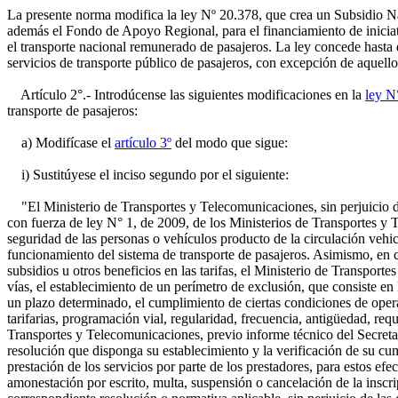
La presente norma modifica la ley Nº 20.378, que crea un Subsidio Na
además el Fondo de Apoyo Regional, para el financiamiento de iniciati
el transporte nacional remunerado de pasajeros. La ley concede hast
servicios de transporte público de pasajeros, con excepción de aquell
Artículo 2°.- Introdúcense las siguientes modificaciones en la
ley N
transporte de pasajeros:
a) Modifícase el
artículo 3º
del modo que sigue:
i) Sustitúyese el inciso segundo por el siguiente:
"El Ministerio de Transportes y Telecomunicaciones, sin perjuicio de 
con fuerza de ley N° 1, de 2009, de los Ministerios de Transportes y T
seguridad de las personas o vehículos producto de la circulación vehicu
funcionamiento del sistema de transporte de pasajeros. Asimismo, en ca
subsidios u otros beneficios en las tarifas, el Ministerio de Transpo
vías, el establecimiento de un perímetro de exclusión, que consiste en 
un plazo determinado, el cumplimiento de ciertas condiciones de operaci
tarifarias, programación vial, regularidad, frecuencia, antigüedad, re
Transportes y Telecomunicaciones, previo informe técnico del Secretari
resolución que disponga su establecimiento y la verificación de su cum
prestación de los servicios por parte de los prestadores, para estos ef
amonestación por escrito, multa, suspensión o cancelación de la inscri