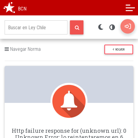
Modo oscuro
Alto contraste
BCN
Navegar Norma
VOLVER
Http failure response for (unknown url): 0
Unknown Error: lo reintentaremos en 6