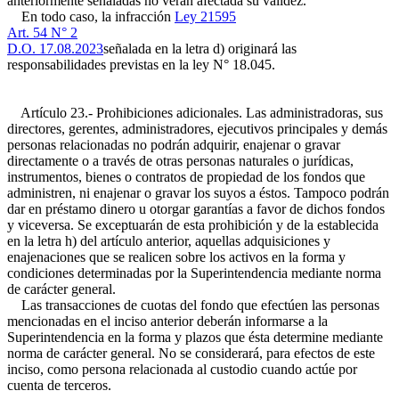
anteriormente señaladas no verán afectada su validez.
En todo caso, la infracción
Ley 21595
Art. 54 N° 2
D.O. 17.08.2023
señalada en la letra d) originará las
responsabilidades previstas en la ley N° 18.045.
Artículo 23.- Prohibiciones adicionales. Las administradoras, sus
directores, gerentes, administradores, ejecutivos principales y demás
personas relacionadas no podrán adquirir, enajenar o gravar
directamente o a través de otras personas naturales o jurídicas,
instrumentos, bienes o contratos de propiedad de los fondos que
administren, ni enajenar o gravar los suyos a éstos. Tampoco podrán
dar en préstamo dinero u otorgar garantías a favor de dichos fondos
y viceversa. Se exceptuarán de esta prohibición y de la establecida
en la letra h) del artículo anterior, aquellas adquisiciones y
enajenaciones que se realicen sobre los activos en la forma y
condiciones determinadas por la Superintendencia mediante norma
de carácter general.
Las transacciones de cuotas del fondo que efectúen las personas
mencionadas en el inciso anterior deberán informarse a la
Superintendencia en la forma y plazos que ésta determine mediante
norma de carácter general. No se considerará, para efectos de este
inciso, como persona relacionada al custodio cuando actúe por
cuenta de terceros.