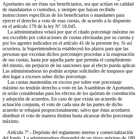
Aportantes sin ser éstas sus beneficiarios, sea que actúan en calidad
de mandatarios o custodios, y siempre que hayan recibido
instrucciones específicas de los beneficiarios o mandantes para
ejercer el derecho a voto de esas cuotas, de acuerdo a lo dispuesto
en el artículo 179 de la ley Nº 18.045.
La administradora velará por que el citado porcentaje máximo no
sea excedido por colocaciones de cuotas efectuadas por su cuenta y
por los agentes indicados en el artículo 41 de la presente ley. Si así
ocurriera, la Superintendencia establecerá los plazos para que las
personas que excedan dichos porcentajes procedan a la enajenación
de sus cuotas, hasta por aquella parte que permita el cumplimiento
del mismo, sin perjuicio de las sanciones que al efecto pueda aplicar.
Las administradoras no podrán aceptar solicitudes de traspasos que
den lugar a excesos sobre dicho porcentaje.
Las cuotas mantenidas en exceso por sobre este porcentaje
máximo no tendrán derecho a voto en las Asambleas de Aportantes,
ni serán consideradas para los efectos de los quórum de constitución
y adopción de acuerdos. En caso de que exista un acuerdo de
actuación conjunta, el voto de cada una de las partes de dicho
acuerdo se rebajará proporcionalmente, salvo que éstas acordaren
distribuir el voto de manera distinta hasta alcanzar dicho porcentaje
máximo.
Artículo 7º.- Depósito del reglamento interno y comercialización
del fondo. La administradora dispondrá de un plazo máximo de 180