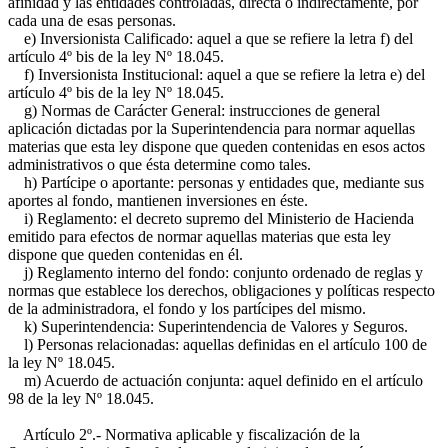
afinidad y las entidades controladas, directa o indirectamente, por
cada una de esas personas.
e) Inversionista Calificado: aquel a que se refiere la letra f) del
artículo 4º bis de la ley Nº 18.045.
f) Inversionista Institucional: aquel a que se refiere la letra e) del
artículo 4º bis de la ley Nº 18.045.
g) Normas de Carácter General: instrucciones de general
aplicación dictadas por la Superintendencia para normar aquellas
materias que esta ley dispone que queden contenidas en esos actos
administrativos o que ésta determine como tales.
h) Partícipe o aportante: personas y entidades que, mediante sus
aportes al fondo, mantienen inversiones en éste.
i) Reglamento: el decreto supremo del Ministerio de Hacienda
emitido para efectos de normar aquellas materias que esta ley
dispone que queden contenidas en él.
j) Reglamento interno del fondo: conjunto ordenado de reglas y
normas que establece los derechos, obligaciones y políticas respecto
de la administradora, el fondo y los partícipes del mismo.
k) Superintendencia: Superintendencia de Valores y Seguros.
l) Personas relacionadas: aquellas definidas en el artículo 100 de
la ley Nº 18.045.
m) Acuerdo de actuación conjunta: aquel definido en el artículo
98 de la ley Nº 18.045.
Artículo 2º.- Normativa aplicable y fiscalización de la