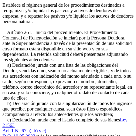
Establece el régimen general de los procedimientos destinados a
reorganizar y/o liquidar los pasivos y activos de deudores de
empresa, y a repactar los pasivos y/o liquidar los activos de deudores
persona natural.
Artículo 261.- Inicio del procedimiento. El Procedimiento
Concursal de Renegociación se iniciará por la Persona Deudora,
ante la Superintendencia a través de la presentación de una solicitud
cuyo formato estará disponible en su sitio web y en sus
dependencias. La referida solicitud deberá presentarse adjuntando
los siguientes antecedentes:
a) Declaración jurada con una lista de las obligaciones del
Deudor, vencidas o no, sean o no actualmente exigibles, y de todos
sus acreedores con indicación del monto adeudado a cada uno, o su
saldo, según corresponda, expresando el nombre, domicilio,
teléfono, correo electrónico del acreedor y su representante legal, en
su caso y si lo conociere, y cualquier otro dato de contacto de cada
uno de ellos;
b) Declaración jurada con la singularización de todos los ingresos
que percibe, por cualquier causa, sean éstos fijos o esporádicos,
acompañando al efecto los antecedentes que los acrediten;
c) Declaración jurada con el listado completo de sus bienes
Ley
21563
Art. 1 N° 67 a), b) y c)