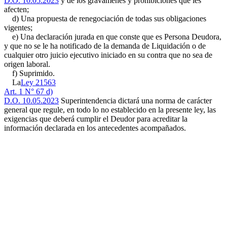
D.O. 10.05.2023
y de los gravámenes y prohibiciones que les
afecten;
d) Una propuesta de renegociación de todas sus obligaciones
vigentes;
e) Una declaración jurada en que conste que es Persona Deudora,
y que no se le ha notificado de la demanda de Liquidación o de
cualquier otro juicio ejecutivo iniciado en su contra que no sea de
origen laboral.
f) Suprimido.
La
Ley 21563
Art. 1 N° 67 d)
D.O. 10.05.2023
Superintendencia dictará una norma de carácter
general que regule, en todo lo no establecido en la presente ley, las
exigencias que deberá cumplir el Deudor para acreditar la
información declarada en los antecedentes acompañados.