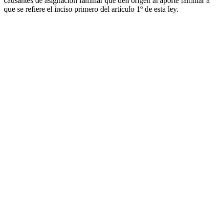
causantes de asignación familiar que den origen al aporte familiar a
que se refiere el inciso primero del artículo 1º de esta ley.