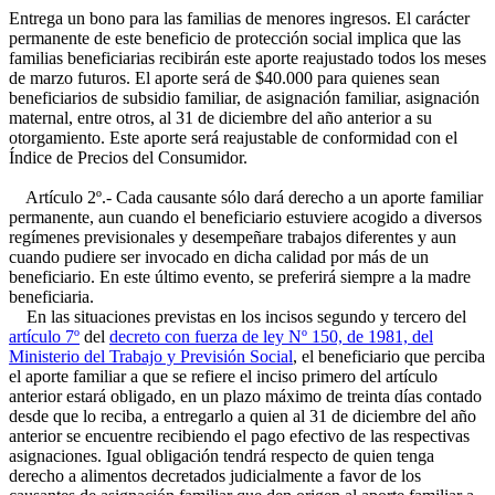
Entrega un bono para las familias de menores ingresos. El carácter
permanente de este beneficio de protección social implica que las
familias beneficiarias recibirán este aporte reajustado todos los meses
de marzo futuros. El aporte será de $40.000 para quienes sean
beneficiarios de subsidio familiar, de asignación familiar, asignación
maternal, entre otros, al 31 de diciembre del año anterior a su
otorgamiento. Este aporte será reajustable de conformidad con el
Índice de Precios del Consumidor.
Artículo 2º.- Cada causante sólo dará derecho a un aporte familiar
permanente, aun cuando el beneficiario estuviere acogido a diversos
regímenes previsionales y desempeñare trabajos diferentes y aun
cuando pudiere ser invocado en dicha calidad por más de un
beneficiario. En este último evento, se preferirá siempre a la madre
beneficiaria.
En las situaciones previstas en los incisos segundo y tercero del
artículo 7º
del
decreto con fuerza de ley Nº 150, de 1981, del
Ministerio del Trabajo y Previsión Social
, el beneficiario que perciba
el aporte familiar a que se refiere el inciso primero del artículo
anterior estará obligado, en un plazo máximo de treinta días contado
desde que lo reciba, a entregarlo a quien al 31 de diciembre del año
anterior se encuentre recibiendo el pago efectivo de las respectivas
asignaciones. Igual obligación tendrá respecto de quien tenga
derecho a alimentos decretados judicialmente a favor de los