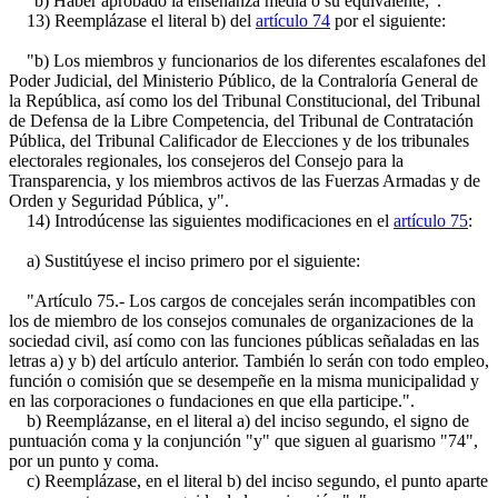
"b) Haber aprobado la enseñanza media o su equivalente;".
13) Reemplázase el literal b) del
artículo 74
por el siguiente:
"b) Los miembros y funcionarios de los diferentes escalafones del
Poder Judicial, del Ministerio Público, de la Contraloría General de
la República, así como los del Tribunal Constitucional, del Tribunal
de Defensa de la Libre Competencia, del Tribunal de Contratación
Pública, del Tribunal Calificador de Elecciones y de los tribunales
electorales regionales, los consejeros del Consejo para la
Transparencia, y los miembros activos de las Fuerzas Armadas y de
Orden y Seguridad Pública, y".
14) Introdúcense las siguientes modificaciones en el
artículo 75
:
a) Sustitúyese el inciso primero por el siguiente:
"Artículo 75.- Los cargos de concejales serán incompatibles con
los de miembro de los consejos comunales de organizaciones de la
sociedad civil, así como con las funciones públicas señaladas en las
letras a) y b) del artículo anterior. También lo serán con todo empleo,
función o comisión que se desempeñe en la misma municipalidad y
en las corporaciones o fundaciones en que ella participe.".
b) Reemplázanse, en el literal a) del inciso segundo, el signo de
puntuación coma y la conjunción "y" que siguen al guarismo "74",
por un punto y coma.
c) Reemplázase, en el literal b) del inciso segundo, el punto aparte