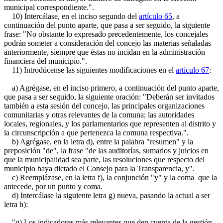
municipal correspondiente.".
10) Intercálase, en el inciso segundo del
artículo 65
, a
continuación del punto aparte, que pasa a ser seguido, la siguiente
frase: "No obstante lo expresado precedentemente, los concejales
podrán someter a consideración del concejo las materias señaladas
anteriormente, siempre que éstas no incidan en la administración
financiera del municipio.".
11) Introdúcense las siguientes modificaciones en el
artículo 67
:
a) Agrégase, en el inciso primero, a continuación del punto aparte,
que pasa a ser seguido, la siguiente oración: "Deberán ser invitados
también a esta sesión del concejo, las principales organizaciones
comunitarias y otras relevantes de la comuna; las autoridades
locales, regionales, y los parlamentarios que representen al distrito y
la circunscripción a que pertenezca la comuna respectiva.".
b) Agrégase, en la letra d), entre la palabra "resumen" y la
preposición "de", la frase "de las auditorías, sumarios y juicios en
que la municipalidad sea parte, las resoluciones que respecto del
municipio haya dictado el Consejo para la Transparencia, y".
c) Reemplázase, en la letra f), la conjunción "y" y la coma que la
antecede, por un punto y coma.
d) Intercálase la siguiente letra g) nueva, pasando la actual a ser
letra h):
"g) Los indicadores más relevantes que den cuenta de la gestión