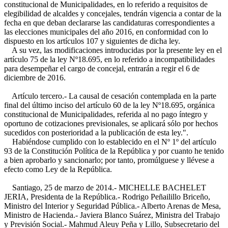
constitucional de Municipalidades, en lo referido a requisitos de
elegibilidad de alcaldes y concejales, tendrán vigencia a contar de la
fecha en que deban declararse las candidaturas correspondientes a
las elecciones municipales del año 2016, en conformidad con lo
dispuesto en los artículos 107 y siguientes de dicha ley.
A su vez, las modificaciones introducidas por la presente ley en el
artículo 75 de la ley Nº18.695, en lo referido a incompatibilidades
para desempeñar el cargo de concejal, entrarán a regir el 6 de
diciembre de 2016.
Artículo tercero.- La causal de cesación contemplada en la parte
final del último inciso del artículo 60 de la ley Nº18.695, orgánica
constitucional de Municipalidades, referida al no pago íntegro y
oportuno de cotizaciones previsionales, se aplicará sólo por hechos
sucedidos con posterioridad a la publicación de esta ley.".
Habiéndose cumplido con lo establecido en el Nº 1º del artículo
93 de la Constitución Política de la República y por cuanto he tenido
a bien aprobarlo y sancionarlo; por tanto, promúlguese y llévese a
efecto como Ley de la República.
Santiago, 25 de marzo de 2014.- MICHELLE BACHELET
JERIA, Presidenta de la República.- Rodrigo Peñailillo Briceño,
Ministro del Interior y Seguridad Pública.- Alberto Arenas de Mesa,
Ministro de Hacienda.- Javiera Blanco Suárez, Ministra del Trabajo
y Previsión Social.- Mahmud Aleuy Peña y Lillo, Subsecretario del