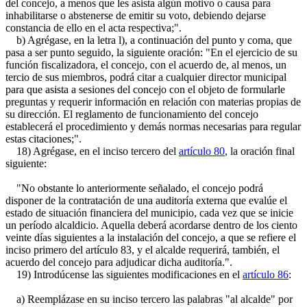
del concejo, a menos que les asista algún motivo o causa para
inhabilitarse o abstenerse de emitir su voto, debiendo dejarse
constancia de ello en el acta respectiva;".
b) Agrégase, en la letra l), a continuación del punto y coma, que
pasa a ser punto seguido, la siguiente oración: "En el ejercicio de su
función fiscalizadora, el concejo, con el acuerdo de, al menos, un
tercio de sus miembros, podrá citar a cualquier director municipal
para que asista a sesiones del concejo con el objeto de formularle
preguntas y requerir información en relación con materias propias de
su dirección. El reglamento de funcionamiento del concejo
establecerá el procedimiento y demás normas necesarias para regular
estas citaciones;".
18) Agrégase, en el inciso tercero del
artículo 80
, la oración final
siguiente:
"No obstante lo anteriormente señalado, el concejo podrá
disponer de la contratación de una auditoría externa que evalúe el
estado de situación financiera del municipio, cada vez que se inicie
un período alcaldicio. Aquella deberá acordarse dentro de los ciento
veinte días siguientes a la instalación del concejo, a que se refiere el
inciso primero del artículo 83, y el alcalde requerirá, también, el
acuerdo del concejo para adjudicar dicha auditoría.".
19) Introdúcense las siguientes modificaciones en el
artículo 86
:
a) Reemplázase en su inciso tercero las palabras "al alcalde" por