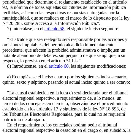
periodicidad que determine el reglamento establecido en el artículo
92, la nómina de todas aquellas solicitudes de información pública
recibidas, así como las respectivas respuestas entregadas por la
municipalidad, que se realicen en el marco de lo dispuesto por la ley
Nº 20.285, sobre Acceso a la Información Pública.".
7) Intercálase, en el
artículo 58
, el siguiente inciso segundo:
"El alcalde que sea reelegido será responsable por las acciones y
omisiones imputables del período alcaldicio inmediatamente
precedente, que afecten la probidad administrativa o impliquen un
notable abandono de deberes, sin perjuicio de que se aplique, a su
respecto, lo previsto en el artículo 51 bis.".
8) Introdúcense, en el
artículo 60
, las siguientes modificaciones:
a) Reemplázase el inciso cuarto por los siguientes incisos cuarto,
quinto, sexto y séptimo, pasando el actual inciso quinto a ser octavo:
"La causal establecida en la letra c) será declarada por el tribunal
electoral regional respectivo, a requerimiento de, a lo menos, un
tercio de los concejales en ejercicio, observándose el procedimiento
establecido en los artículos 17 y siguientes de la ley Nº 18.593, de
los Tribunales Electorales Regionales, para lo cual no se requerirá
patrocinio de abogado.
En el requerimiento, los concejales podrán pedir al tribunal
electoral regional respectivo la cesación en el cargo o, en subsidio, la