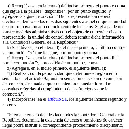
a) Reemplázase, en la letra c) del inciso primero, el punto y coma
que sigue a la palabra "disponible", por un punto seguido, y
agrégase la siguiente oración: "Dicha representación deberá
efectuarse dentro de los diez días siguientes a aquel en que la unidad
de control haya tomado conocimiento de los actos. Si el alcalde no
tomare medidas administrativas con el objeto de enmendar el acto
representado, la unidad de control deberá remitir dicha información
a la Contraloría General de la República;".
b) Sustitúyese, en el literal d) del inciso primero, la última coma y
la conjunción "y" que le sigue, por un punto y coma.
c) Reemplázase, en la letra e) del inciso primero, el punto final
por la conjunción "y" precedida de un punto y coma.
d) Agrégase, en el inciso primero, el siguiente literal f):
"f) Realizar, con la periodicidad que determine el reglamento
señalado en el artículo 92, una presentación en sesión de comisión
del concejo, destinada a que sus miembros puedan formular
consultas referidas al cumplimiento de las funciones que le
competen.".
4) Incorpóranse, en el
artículo 51
, los siguientes incisos segundo y
tercero:
"Si en el ejercicio de tales facultades la Contraloría General de la
República determina la existencia de actos u omisiones de carácter
ilegal podrá instruir el correspondiente procedimiento disciplinario,