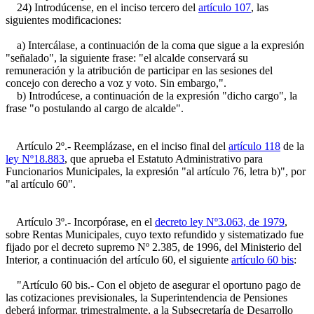
24) Introdúcense, en el inciso tercero del
artículo 107
, las
siguientes modificaciones:
a) Intercálase, a continuación de la coma que sigue a la expresión
"señalado", la siguiente frase: "el alcalde conservará su
remuneración y la atribución de participar en las sesiones del
concejo con derecho a voz y voto. Sin embargo,".
b) Introdúcese, a continuación de la expresión "dicho cargo", la
frase "o postulando al cargo de alcalde".
Artículo 2º.- Reemplázase, en el inciso final del
artículo 118
de la
ley Nº18.883
, que aprueba el Estatuto Administrativo para
Funcionarios Municipales, la expresión "al artículo 76, letra b)", por
"al artículo 60".
Artículo 3º.- Incorpórase, en el
decreto ley Nº3.063, de 1979
,
sobre Rentas Municipales, cuyo texto refundido y sistematizado fue
fijado por el decreto supremo Nº 2.385, de 1996, del Ministerio del
Interior, a continuación del artículo 60, el siguiente
artículo 60 bis
:
"Artículo 60 bis.- Con el objeto de asegurar el oportuno pago de
las cotizaciones previsionales, la Superintendencia de Pensiones
deberá informar, trimestralmente, a la Subsecretaría de Desarrollo