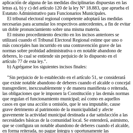
aplicación de alguna de las medidas disciplinarias dispuestas en las
letras a), b) y c) del artículo 120 de la ley Nº 18.883, que aprueba el
Estatuto Administrativo para Funcionarios Municipales.
El tribunal electoral regional competente adoptará las medidas
necesarias para acumular los respectivos antecedentes, a fin de evitar
un doble pronunciamiento sobre una misma materia.
El mismo procedimiento descrito en los incisos anteriores se
utilizará cuando el Tribunal Electoral Regional estime que uno o
más concejales han incurrido en una contravención grave de las
normas sobre probidad administrativa o en notable abandono de
deberes, lo cual se entiende sin perjuicio de lo dispuesto en el
artículo 77 de esta ley.".
b) Agréganse los siguientes incisos finales:
"Sin perjuicio de lo establecido en el artículo 51, se considerará
que existe notable abandono de deberes cuando el alcalde o concejal
transgrediere, inexcusablemente y de manera manifiesta o reiterada,
las obligaciones que le imponen la Constitución y las demás normas
que regulan el funcionamiento municipal; así como en aquellos
casos en que una acción u omisión, que le sea imputable, cause
grave detrimento al patrimonio de la municipalidad y afecte
gravemente la actividad municipal destinada a dar satisfacción a las
necesidades básicas de la comunidad local. Se entenderá, asimismo,
que se configura un notable abandono de deberes cuando el alcalde,
en forma reiterada, no pague íntegra y oportunamente las