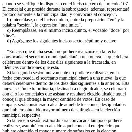
cuando se verifique lo dispuesto en el inciso tercero del artículo 107.
El concejal que presida durante la subrogancia, además, representará
protocolarmente a la municipalidad, y convocará al concejo.".
b) Intercálase, en el inciso quinto, entre la preposición "en" y la
palabra "sesión", la expresión "una única".
c) Reemplázase, en el mismo inciso quinto, el vocablo "doce" por
"diez".
d) Agréganse los siguientes incisos sexto, séptimo y octavo:
"En caso que dicha sesión no pudiere realizarse en la fecha
convocada, el secretario municipal citará a una nueva, la que deberá
celebrarse dentro de los diez días siguientes a la fracasada, en
idénticas condiciones que esta.
Si la segunda sesión nuevamente no pudiere realizarse, en la
fecha convocada, el secretario municipal citará a una nueva, la que
deberá celebrarse dentro de los diez días siguientes a la anterior. Esta
nueva sesión extraordinaria, destinada a elegir alcalde, se celebrará
con el o los concejales que asistan y resultará elegido alcalde aquel
concejal que obtenga la mayor cantidad de votos. En caso de
empate, será considerado alcalde aquel de los concejales igualados
que hubiere obtenido mayor número de sufragios en la elección
municipal respectiva.
Si la tercera sesión extraordinaria convocada tampoco pudiere
realizarse, asumirá como alcalde aquel concejal en ejercicio que
hubiere obtenido el mayor número de sufragios en la elección