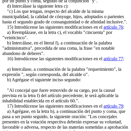
por un punto y coma, seguido de la conjunción "y".
d) Intercálase la siguiente letra c):
"c) Los que tengan, respecto del alcalde de la misma
municipalidad, la calidad de cónyuge, hijos, adoptados o parientes
hasta el segundo grado de consanguinidad o de afinidad inclusive.".
15) Introdúcense las siguientes modificaciones en el
artículo 76
:
a) Reemplázase, en la letra c), el vocablo "cincuenta" por
"veinticinco".
b) Intercálase, en el literal f), a continuación de la palabra
"administrativa", precedida de una coma, la frase "en notable
abandono de deberes".
16) Introdúcense las siguientes modificaciones en el
artículo 77
:
a) Intercálase, a continuación de la palabra "requerimiento", la
expresión ", según corresponda, del alcalde o".
b) Agrégase el siguiente inciso segundo:
"Al concejal que fuere removido de su cargo, por la causal
prevista en la letra f) del artículo precedente, le será aplicable la
inhabilidad establecida en el artículo 60.".
17) Introdúcense las siguientes modificaciones en el
artículo 79
:
a) Agrégase, en la letra b), a continuación del punto y coma, que
pasa a ser punto seguido, la siguiente oración: "Los concejales
presentes en la votación respectiva deberán expresar su voluntad,
favorable o adversa, respecto de las materias sometidas a aprobación