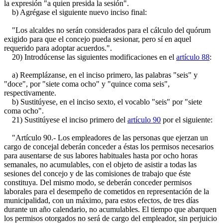
la expresión "a quien presida la sesión".
b) Agrégase el siguiente nuevo inciso final:
"Los alcaldes no serán considerados para el cálculo del quórum
exigido para que el concejo pueda sesionar, pero sí en aquel
requerido para adoptar acuerdos.".
20) Introdúcense las siguientes modificaciones en el
artículo 88
:
a) Reemplázanse, en el inciso primero, las palabras "seis" y
"doce", por "siete coma ocho" y "quince coma seis",
respectivamente.
b) Sustitúyese, en el inciso sexto, el vocablo "seis" por "siete
coma ocho".
21) Sustitúyese el inciso primero del
artículo 90
por el siguiente:
"Artículo 90.- Los empleadores de las personas que ejerzan un
cargo de concejal deberán conceder a éstas los permisos necesarios
para ausentarse de sus labores habituales hasta por ocho horas
semanales, no acumulables, con el objeto de asistir a todas las
sesiones del concejo y de las comisiones de trabajo que éste
constituya. Del mismo modo, se deberán conceder permisos
laborales para el desempeño de cometidos en representación de la
municipalidad, con un máximo, para estos efectos, de tres días
durante un año calendario, no acumulables. El tiempo que abarquen
los permisos otorgados no será de cargo del empleador, sin perjuicio