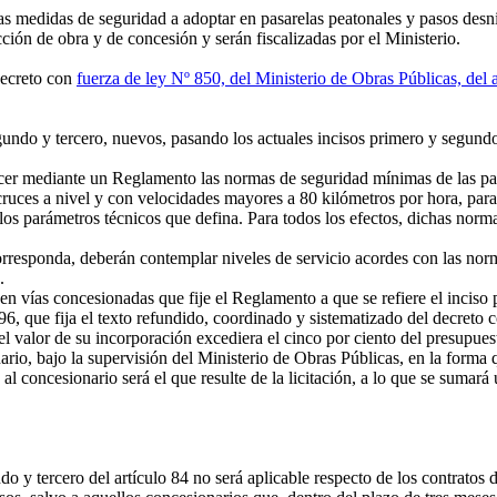
s medidas de seguridad a adoptar en pasarelas peatonales y pasos desniv
ción de obra y de concesión y serán fiscalizadas por el Ministerio.
decreto con
fuerza de ley Nº 850, del Ministerio de Obras Públicas, del
egundo y tercero, nuevos, pasando los actuales incisos primero y segundo
er mediante un Reglamento las normas de seguridad mínimas de las pas
cruces a nivel y con velocidades mayores a 80 kilómetros por hora, para 
y los parámetros técnicos que defina. Para todos los efectos, dichas nor
responda, deberán contemplar niveles de servicio acordes con las norma
.
n vías concesionadas que fije el Reglamento a que se refiere el inciso
6, que fija el texto refundido, coordinado y sistematizado del decreto 
 valor de su incorporación excediera el cinco por ciento del presupuest
nario, bajo la supervisión del Ministerio de Obras Públicas, en la for
l concesionario será el que resulte de la licitación, a lo que se sumará 
o y tercero del artículo 84 no será aplicable respecto de los contratos 