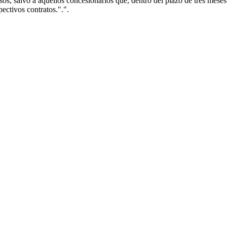
cisos, salvo a aquellos concesionarios que, dentro del plazo de tres mes
pectivos contratos.".".