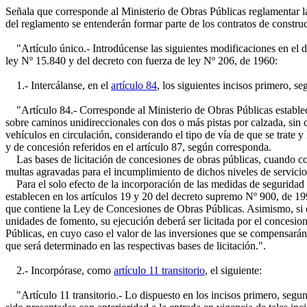
Señala que corresponde al Ministerio de Obras Públicas reglamentar la
del reglamento se entenderán formar parte de los contratos de construc
"Artículo único.- Introdúcense las siguientes modificaciones en el 
ley Nº 15.840 y del decreto con fuerza de ley Nº 206, de 1960:
1.- Intercálanse, en el
artículo 84
, los siguientes incisos primero, s
"Artículo 84.- Corresponde al Ministerio de Obras Públicas establec
sobre caminos unidireccionales con dos o más pistas por calzada, sin 
vehículos en circulación, considerando el tipo de vía de que se trate 
y de concesión referidos en el artículo 87, según corresponda.
Las bases de licitación de concesiones de obras públicas, cuando cor
multas agravadas para el incumplimiento de dichos niveles de servicio
Para el solo efecto de la incorporación de las medidas de seguridad e
establecen en los artículos 19 y 20 del decreto supremo Nº 900, de 199
que contiene la Ley de Concesiones de Obras Públicas. Asimismo, si el
unidades de fomento, su ejecución deberá ser licitada por el concesio
Públicas, en cuyo caso el valor de las inversiones que se compensarán a
que será determinado en las respectivas bases de licitación.".
2.- Incorpórase, como
artículo 11 transitorio
, el siguiente:
"Artículo 11 transitorio.- Lo dispuesto en los incisos primero, segund