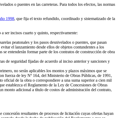
elados o puentes en las carreteras. Para todos los efectos, las normas
 año 1998
, que fija el texto refundido, coordinado y sistematizado de la
 a ser incisos cuarto y quinto, respectivamente:
arelas peatonales y los pasos desnivelados o puentes, que pasan
evitar el lanzamiento desde ellos de objetos contundentes a los
mas se entenderán formar parte de los contratos de construcción de obra
s de seguridad fijadas de acuerdo al inciso anterior y sanciones y
 primero, no serán aplicables los montos y plazos máximos que se
con fuerza de ley Nº 164, del Ministerio de Obras Públicas, de 1991,
o oficial de la obra o correspondiere a una suma superior a cien mil
ma que establezca el Reglamento de la Ley de Concesiones de Obras
un monto adicional a título de costos de administración del contrato,
de concesión resultantes de procesos de licitación cuyas ofertas hayan