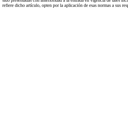
sido presentadas con anterioridad a la entrada en vigencia de tales in
refiere dicho artículo, opten por la aplicación de esas normas a sus res