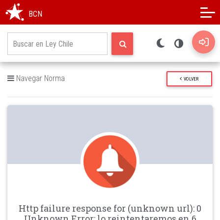
Modo oscuro
Alto contraste
BCN
Navegar Norma
VOLVER
Http failure response for (unknown url): 0
Unknown Error: lo reintentaremos en 6