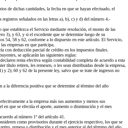
rios de dichas cantidades, la fecha en que se hayan efectuado, el
egistros señalados en las letras a), b), c) y d) del número 4.-
o que establezca el Servicio mediante resolución, el monto de las
mero 3), y 63, y si el excedente que se determine luego de su
s 54, 58 y 62, conforme a lo dispuesto en este artículo. El Servicio,
r las empresas en que participa.
a con deducción parcial de crédito en los impuestos finales.
yentes, se aplicarán las siguientes reglas:
declaren renta efectiva según contabilidad completa de acuerdo a esta
 título retiren, les remesen, o les sean distribuidas desde la empresa,
 y 2); 60 y 62 de la presente ley, salvo que se trate de ingresos no
a la diferencia positiva que se determine al término del año
ado efectivamente a la empresa más sus aumentos y menos sus
uel en que se efectúa el aporte, aumento o disminución y el mes
acuerdo al número 1º del artículo 41.
onsideren como provisorios durante el ejercicio respectivo, los que se
retiro, remesa o distribución y el mes anterior al del término del año