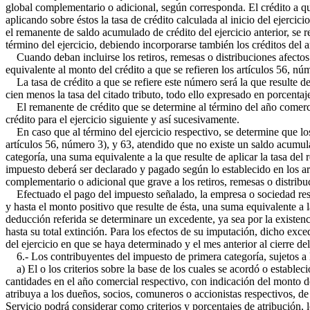
global complementario o adicional, según corresponda. El crédito a que
aplicando sobre éstos la tasa de crédito calculada al inicio del ejercic
el remanente de saldo acumulado de crédito del ejercicio anterior, se r
término del ejercicio, debiendo incorporarse también los créditos del 
Cuando deban incluirse los retiros, remesas o distribuciones afectos
equivalente al monto del crédito a que se refieren los artículos 56, nú
La tasa de crédito a que se refiere este número será la que resulte de 
cien menos la tasa del citado tributo, todo ello expresado en porcentaj
El remanente de crédito que se determine al término del año comercial
crédito para el ejercicio siguiente y así sucesivamente.
En caso que al término del ejercicio respectivo, se determine que los 
artículos 56, número 3), y 63, atendido que no existe un saldo acumul
categoría, una suma equivalente a la que resulte de aplicar la tasa del r
impuesto deberá ser declarado y pagado según lo establecido en los art
complementario o adicional que grave a los retiros, remesas o distribu
Efectuado el pago del impuesto señalado, la empresa o sociedad respe
y hasta el monto positivo que resulte de ésta, una suma equivalente a l
deducción referida se determinare un excedente, ya sea por la existenci
hasta su total extinción. Para los efectos de su imputación, dicho exce
del ejercicio en que se haya determinado y el mes anterior al cierre de
6.- Los contribuyentes del impuesto de primera categoría, sujetos a l
a) El o los criterios sobre la base de los cuales se acordó o estableci
cantidades en el año comercial respectivo, con indicación del monto d
atribuya a los dueños, socios, comuneros o accionistas respectivos, de 
Servicio podrá considerar como criterios y porcentajes de atribución, l