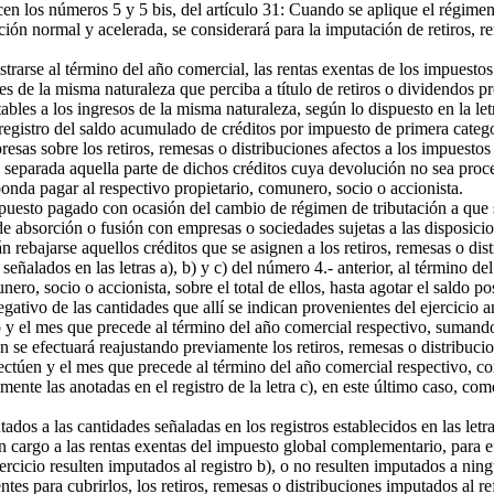
n los números 5 y 5 bis, del artículo 31: Cuando se aplique el régimen 
ciación normal y acelerada, se considerará para la imputación de retiro
rarse al término del año comercial, las rentas exentas de los impuestos
es de la misma naturaleza que perciba a título de retiros o dividendos p
les a los ingresos de la misma naturaleza, según lo dispuesto en la letr
istro del saldo acumulado de créditos por impuesto de primera categorí
presas sobre los retiros, remesas o distribuciones afectos a los impues
ra separada aquella parte de dichos créditos cuya devolución no sea pro
nda pagar al respectivo propietario, comunero, socio o accionista.
sto pagado con ocasión del cambio de régimen de tributación a que se re
de absorción o fusión con empresas o sociedades sujetas a las disposicio
 rebajarse aquellos créditos que se asignen a los retiros, remesas o dist
señalados en las letras a), b) y c) del número 4.- anterior, al término d
ero, socio o accionista, sobre el total de ellos, hasta agotar el saldo pos
ativo de las cantidades que allí se indican provenientes del ejercicio ant
io y el mes que precede al término del año comercial respectivo, sumand
ión se efectuará reajustando previamente los retiros, remesas o distribu
fectúen y el mes que precede al término del año comercial respectivo, co
nalmente las anotadas en el registro de la letra c), en este último caso, 
dos a las cantidades señaladas en los registros establecidos en las letra
cargo a las rentas exentas del impuesto global complementario, para efe
cicio resulten imputados al registro b), o no resulten imputados a ningun
entes para cubrirlos, los retiros, remesas o distribuciones imputados al r