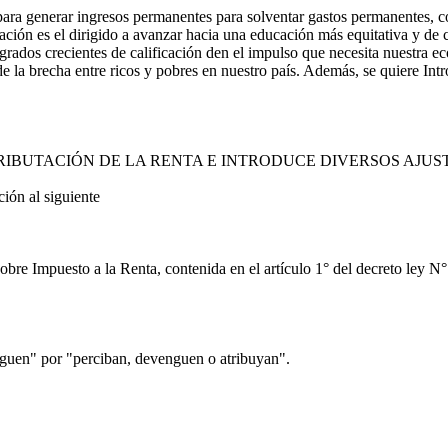
 para generar ingresos permanentes para solventar gastos permanentes, c
ción es el dirigido a avanzar hacia una educación más equitativa y de c
grados crecientes de calificación den el impulso que necesita nuestra 
n de la brecha entre ricos y pobres en nuestro país. Además, se quiere I
RIBUTACIÓN DE LA RENTA E INTRODUCE DIVERSOS AJUST
ón al siguiente
obre Impuesto a la Renta, contenida en el artículo 1° del decreto ley N
nguen" por "perciban, devenguen o atribuyan".