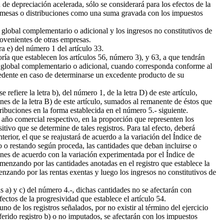
de depreciación acelerada, sólo se considerará para los efectos de la
s, remesas o distribuciones como una suma gravada con los impuestos
 global complementario o adicional y los ingresos no constitutivos de
rovenientes de otras empresas.
a e) del número 1 del artículo 33.
a que establecen los artículos 56, número 3), y 63, a que tendrán
tos global complementario o adicional, cuando corresponda conforme al
cedente en caso de determinarse un excedente producto de su
fiere la letra b), del número 1, de la letra D) de este artículo,
nes de la letra B) de este artículo, sumados al remanente de éstos que
ribuciones en la forma establecida en el número 5.- siguiente.
el año comercial respectivo, en la proporción que representen los
itivo que se determine de tales registros. Para tal efecto, deberá
erior, el que se reajustará de acuerdo a la variación del Índice de
o o restando según proceda, las cantidades que deban incluirse o
ciones de acuerdo con la variación experimentada por el Índice de
menzando por las cantidades anotadas en el registro que establece la
comenzando por las rentas exentas y luego los ingresos no constitutivos de
s a) y c) del número 4.-, dichas cantidades no se afectarán con
ctos de la progresividad que establece el artículo 54.
o de los registros señalados, por no existir al término del ejercicio
eferido registro b) o no imputados, se afectarán con los impuestos