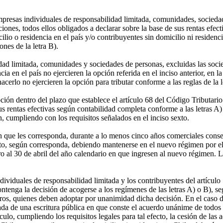
mpresas individuales de responsabilidad limitada, comunidades, socieda
iones, todos ellos obligados a declarar sobre la base de sus rentas efec
io o residencia en el país y/o contribuyentes sin domicilio ni residencia
ones de la letra B).
dad limitada, comunidades y sociedades de personas, excluidas las soci
 en el país no ejercieren la opción referida en el inciso anterior, en la
rlo no ejercieren la opción para tributar conforme a las reglas de la let
ión dentro del plazo que establece el artículo 68 del Código Tributari
us rentas efectivas según contabilidad completa conforme a las letras A) 
n, cumpliendo con los requisitos señalados en el inciso sexto.
que les corresponda, durante a lo menos cinco años comerciales conse
fecto, según corresponda, debiendo mantenerse en el nuevo régimen por 
al 30 de abril del año calendario en que ingresen al nuevo régimen. Lo a
ividuales de responsabilidad limitada y los contribuyentes del artículo
 contenga la decisión de acogerse a los regímenes de las letras A) o B),
eros, quienes deben adoptar por unanimidad dicha decisión. En el caso d
ada de una escritura pública en que conste el acuerdo unánime de todos 
culo, cumpliendo los requisitos legales para tal efecto, la cesión de las 