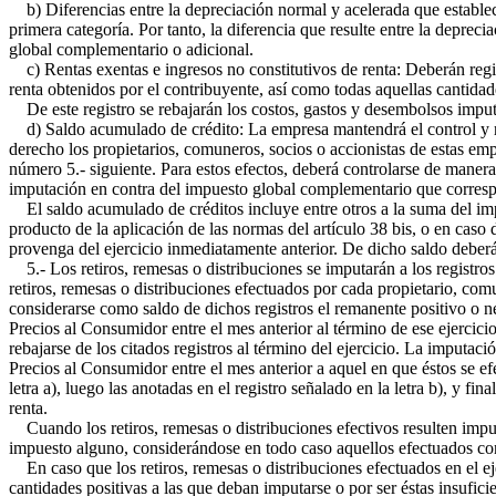
b) Diferencias entre la depreciación normal y acelerada que establece
primera categoría. Por tanto, la diferencia que resulte entre la depre
global complementario o adicional.
c) Rentas exentas e ingresos no constitutivos de renta: Deberán regist
renta obtenidos por el contribuyente, así como todas aquellas cantidad
De este registro se rebajarán los costos, gastos y desembolsos imputab
d) Saldo acumulado de crédito: La empresa mantendrá el control y reg
derecho los propietarios, comuneros, socios o accionistas de estas em
número 5.- siguiente. Para estos efectos, deberá controlarse de mane
imputación en contra del impuesto global complementario que correspo
El saldo acumulado de créditos incluye entre otros a la suma del impue
producto de la aplicación de las normas del artículo 38 bis, o en caso 
provenga del ejercicio inmediatamente anterior. De dicho saldo deberán
5.- Los retiros, remesas o distribuciones se imputarán a los registros 
retiros, remesas o distribuciones efectuados por cada propietario, comun
considerarse como saldo de dichos registros el remanente positivo o neg
Precios al Consumidor entre el mes anterior al término de ese ejercic
rebajarse de los citados registros al término del ejercicio. La imputac
Precios al Consumidor entre el mes anterior a aquel en que éstos se e
letra a), luego las anotadas en el registro señalado en la letra b), y fi
renta.
Cuando los retiros, remesas o distribuciones efectivos resulten imputa
impuesto alguno, considerándose en todo caso aquellos efectuados con 
En caso que los retiros, remesas o distribuciones efectuados en el ejer
cantidades positivas a las que deban imputarse o por ser éstas insufici