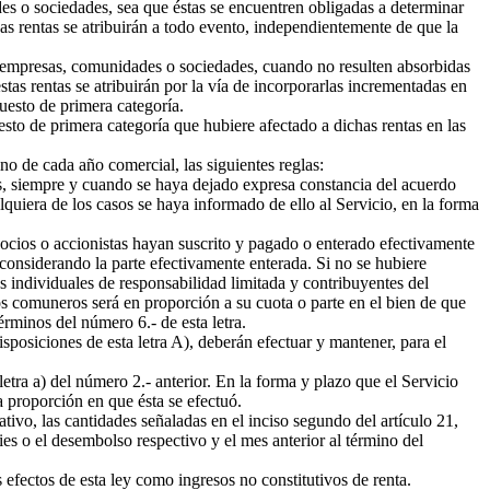
es o sociedades, sea que éstas se encuentren obligadas a determinar
ichas rentas se atribuirán a todo evento, independientemente de que la
as empresas, comunidades o sociedades, cuando no resulten absorbidas
stas rentas se atribuirán por la vía de incorporarlas incrementadas en
uesto de primera categoría.
esto de primera categoría que hubiere afectado a dichas rentas en las
no de cada año comercial, las siguientes reglas:
es, siempre y cuando se haya dejado expresa constancia del acuerdo
alquiera de los casos se haya informado de ello al Servicio, en la forma
 socios o accionistas hayan suscrito y pagado o enterado efectivamente
á considerando la parte efectivamente enterada. Si no se hubiere
as individuales de responsabilidad limitada y contribuyentes del
 los comuneros será en proporción a su cuota o parte en el bien de que
érminos del número 6.- de esta letra.
sposiciones de esta letra A), deberán efectuar y mantener, para el
etra a) del número 2.- anterior. En la forma y plazo que el Servicio
a proporción en que ésta se efectuó.
tivo, las cantidades señaladas en el inciso segundo del artículo 21,
ies o el desembolso respectivo y el mes anterior al término del
 efectos de esta ley como ingresos no constitutivos de renta.