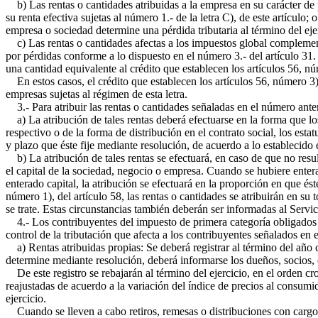
b) Las rentas o cantidades atribuidas a la empresa en su carácter de 
su renta efectiva sujetas al número 1.- de la letra C), de este artículo
empresa o sociedad determine una pérdida tributaria al término del eje
c) Las rentas o cantidades afectas a los impuestos global complementa
por pérdidas conforme a lo dispuesto en el número 3.- del artículo 31. 
una cantidad equivalente al crédito que establecen los artículos 56, n
En estos casos, el crédito que establecen los artículos 56, número 3),
empresas sujetas al régimen de esta letra.
3.- Para atribuir las rentas o cantidades señaladas en el número anter
a) La atribución de tales rentas deberá efectuarse en la forma que lo
respectivo o de la forma de distribución en el contrato social, los esta
y plazo que éste fije mediante resolución, de acuerdo a lo establecido 
b) La atribución de tales rentas se efectuará, en caso de que no resul
el capital de la sociedad, negocio o empresa. Cuando se hubiere enterad
enterado capital, la atribución se efectuará en la proporción en que és
número 1), del artículo 58, las rentas o cantidades se atribuirán en su
se trate. Estas circunstancias también deberán ser informadas al Servic
4.- Los contribuyentes del impuesto de primera categoría obligados a d
control de la tributación que afecta a los contribuyentes señalados en el
a) Rentas atribuidas propias: Se deberá registrar al término del año co
determine mediante resolución, deberá informarse los dueños, socios, c
De este registro se rebajarán al término del ejercicio, en el orden cr
reajustadas de acuerdo a la variación del índice de precios al consumid
ejercicio.
Cuando se lleven a cabo retiros, remesas o distribuciones con cargo a l