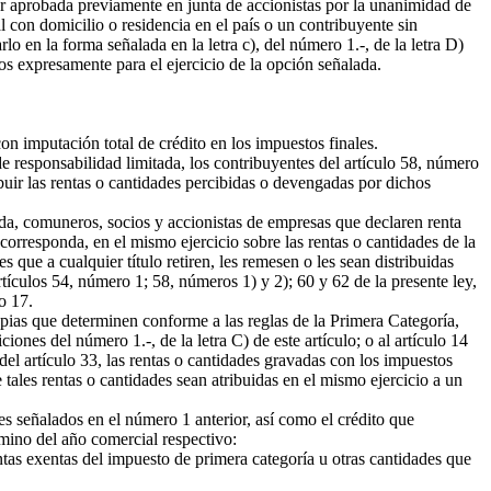
er aprobada previamente en junta de accionistas por la unanimidad de
l con domicilio o residencia en el país o un contribuyente sin
lo en la forma señalada en la letra c), del número 1.-, de la letra D)
dos expresamente para el ejercicio de la opción señalada.
on imputación total de crédito en los impuestos finales.
 responsabilidad limitada, los contribuyentes del artículo 58, número
buir las rentas o cantidades percibidas o devengadas por dichos
ada, comuneros, socios y accionistas de empresas que declaren renta
orresponda, en el mismo ejercicio sobre las rentas o cantidades de la
 que a cualquier título retiren, les remesen o les sean distribuidas
tículos 54, número 1; 58, números 1) y 2); 60 y 62 de la presente ley,
o 17.
ropias que determinen conforme a las reglas de la Primera Categoría,
ones del número 1.-, de la letra C) de este artículo; o al artículo 14
del artículo 33, las rentas o cantidades gravadas con los impuestos
tales rentas o cantidades sean atribuidas en el mismo ejercicio a un
es señalados en el número 1 anterior, así como el crédito que
rmino del año comercial respectivo:
entas exentas del impuesto de primera categoría u otras cantidades que