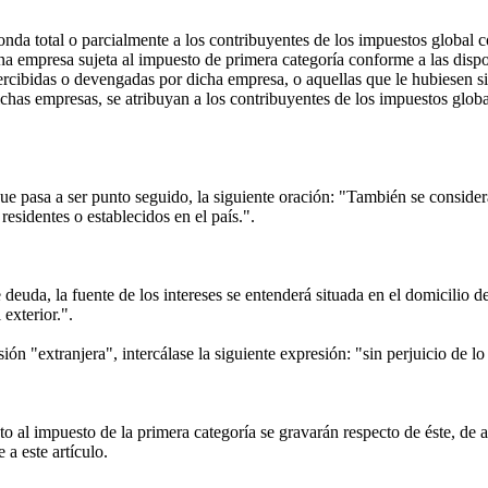
onda total o parcialmente a los contribuyentes de los impuestos global 
a empresa sujeta al impuesto de primera categoría conforme a las disposi
percibidas o devengadas por dicha empresa, o aquellas que le hubiesen s
 dichas empresas, se atribuyan a los contribuyentes de los impuestos gl
e pasa a ser punto seguido, la siguiente oración: "También se consider
residentes o establecidos en el país.".
euda, la fuente de los intereses se entenderá situada en el domicilio de
exterior.".
n "extranjera", intercálase la siguiente expresión: "sin perjuicio de lo 
al impuesto de la primera categoría se gravarán respecto de éste, de acu
a este artículo.