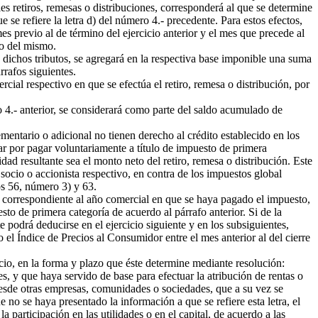
es retiros, remesas o distribuciones, corresponderá al que se determine
e se refiere la letra d) del número 4.- precedente. Para estos efectos,
es previo al de término del ejercicio anterior y el mes que precede al
no del mismo.
dichos tributos, se agregará en la respectiva base imponible una suma
rrafos siguientes.
cial respectivo en que se efectúa el retiro, remesa o distribución, por
 4.- anterior, se considerará como parte del saldo acumulado de
mentario o adicional no tienen derecho al crédito establecido en los
ar por pagar voluntariamente a título de impuesto de primera
tidad resultante sea el monto neto del retiro, remesa o distribución. Este
socio o accionista respectivo, en contra de los impuestos global
os 56, número 3) y 63.
 correspondiente al año comercial en que se haya pagado el impuesto,
sto de primera categoría de acuerdo al párrafo anterior. Si de la
 podrá deducirse en el ejercicio siguiente y en los subsiguientes,
 el Índice de Precios al Consumidor entre el mes anterior al del cierre
cio, en la forma y plazo que éste determine mediante resolución:
es, y que haya servido de base para efectuar la atribución de rentas o
desde otras empresas, comunidades o sociedades, que a su vez se
 no se haya presentado la información a que se refiere esta letra, el
 participación en las utilidades o en el capital, de acuerdo a las