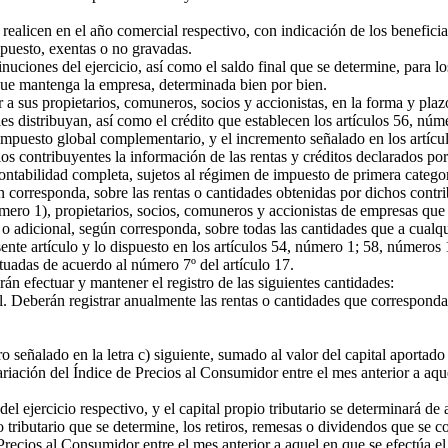
realicen en el año comercial respectivo, con indicación de los beneficia
impuesto, exentas o no gravadas.
iones del ejercicio, así como el saldo final que se determine, para los r
l que mantenga la empresa, determinada bien por bien.
a sus propietarios, comuneros, socios y accionistas, en la forma y plaz
 les distribuyan, así como el crédito que establecen los artículos 56, nú
mpuesto global complementario, y el incremento señalado en los artículo
 los contribuyentes la información de las rentas y créditos declarados po
tabilidad completa, sujetos al régimen de impuesto de primera categorí
orresponda, sobre las rentas o cantidades obtenidas por dichos contribu
ero 1), propietarios, socios, comuneros y accionistas de empresas que 
adicional, según corresponda, sobre todas las cantidades que a cualquier
te artículo y lo dispuesto en los artículos 54, número 1; 58, números 1)
ctuadas de acuerdo al número 7º del artículo 17.
án efectuar y mantener el registro de las siguientes cantidades:
Deberán registrar anualmente las rentas o cantidades que correspondan 
ro señalado en la letra c) siguiente, sumado al valor del capital aport
ariación del Índice de Precios al Consumidor entre el mes anterior a aq
 ejercicio respectivo, y el capital propio tributario se determinará de 
 tributario que se determine, los retiros, remesas o dividendos que se c
Precios al Consumidor entre el mes anterior a aquel en que se efectúa el 