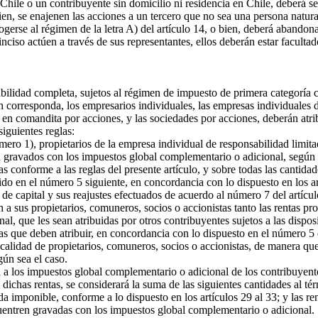
Chile o un contribuyente sin domicilio ni residencia en Chile, deberá s
ien, se enajenen las acciones a un tercero que no sea una persona natura
gerse al régimen de la letra A) del artículo 14, o bien, deberá abandonar
 inciso actúen a través de sus representantes, ellos deberán estar faculta
bilidad completa, sujetos al régimen de impuesto de primera categoría c
orresponda, los empresarios individuales, las empresas individuales de
 en comandita por acciones, y las sociedades por acciones, deberán atri
siguientes reglas:
ero 1), propietarios de la empresa individual de responsabilidad limit
n gravados con los impuestos global complementario o adicional, según c
conforme a las reglas del presente artículo, y sobre todas las cantidades
do en el número 5 siguiente, en concordancia con lo dispuesto en los ar
 de capital y sus reajustes efectuados de acuerdo al número 7 del artícul
n a sus propietarios, comuneros, socios o accionistas tanto las rentas p
, que les sean atribuidas por otros contribuyentes sujetos a las disposici
ias que deben atribuir, en concordancia con lo dispuesto en el número 5 
 calidad de propietarios, comuneros, socios o accionistas, de manera que 
ún sea el caso.
a a los impuestos global complementario o adicional de los contribuyent
 dichas rentas, se considerará la suma de las siguientes cantidades al té
da imponible, conforme a lo dispuesto en los artículos 29 al 33; y las r
cuentren gravadas con los impuestos global complementario o adicional.