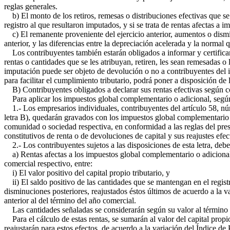
reglas generales.
b) El monto de los retiros, remesas o distribuciones efectivas que se 
registro al que resultaron imputados, y si se trata de rentas afectas a 
c) El remanente proveniente del ejercicio anterior, aumentos o disminuc
anterior, y las diferencias entre la depreciación acelerada y la norma
Los contribuyentes también estarán obligados a informar y certificar 
rentas o cantidades que se les atribuyan, retiren, les sean remesadas o
imputación puede ser objeto de devolución o no a contribuyentes del i
para facilitar el cumplimiento tributario, podrá poner a disposición de
B) Contribuyentes obligados a declarar sus rentas efectivas según con
Para aplicar los impuestos global complementario o adicional, según c
1.- Los empresarios individuales, contribuyentes del artículo 58, núm
letra B), quedarán gravados con los impuestos global complementario o 
comunidad o sociedad respectiva, en conformidad a las reglas del presen
constitutivos de renta o de devoluciones de capital y sus reajustes efe
2.- Los contribuyentes sujetos a las disposiciones de esta letra, deber
a) Rentas afectas a los impuestos global complementario o adicional. 
comercial respectivo, entre:
i) El valor positivo del capital propio tributario, y
ii) El saldo positivo de las cantidades que se mantengan en el regist
disminuciones posteriores, reajustados éstos últimos de acuerdo a la v
anterior al del término del año comercial.
Las cantidades señaladas se considerarán según su valor al término del
Para el cálculo de estas rentas, se sumarán al valor del capital propio
reajustarán para estos efectos, de acuerdo a la variación del Índice de 