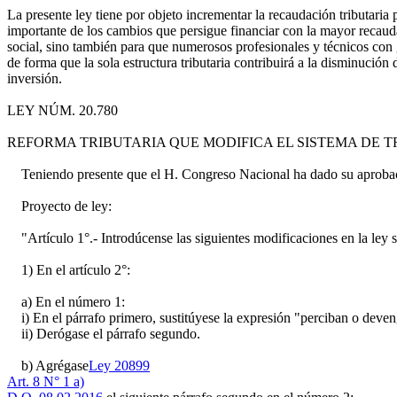
La presente ley tiene por objeto incrementar la recaudación tributaria
importante de los cambios que persigue financiar con la mayor recauda
social, sino también para que numerosos profesionales y técnicos con 
de forma que la sola estructura tributaria contribuirá a la disminució
inversión.
LEY NÚM. 20.780
REFORMA TRIBUTARIA QUE MODIFICA EL SISTEMA DE T
Teniendo presente que el H. Congreso Nacional ha dado su aprobaci
Proyecto de ley:
"Artículo 1°.- Introdúcense las siguientes modificaciones en la ley s
1) En el artículo 2°:
a) En el número 1:
i) En el párrafo primero, sustitúyese la expresión "perciban o deve
ii) Derógase el párrafo segundo.
b) Agrégase
Ley 20899
Art. 8 N° 1 a)