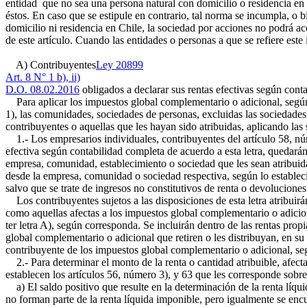
entidad que no sea una persona natural con domicilio o residencia en 
éstos. En caso que se estipule en contrario, tal norma se incumpla, o b
domicilio ni residencia en Chile, la sociedad por acciones no podrá aco
de este artículo. Cuando las entidades o personas a que se refiere este
A) Contribuyentes
Ley 20899
Art. 8 N° 1 b), ii)
D.O. 08.02.2016
obligados a declarar sus rentas efectivas según conta
Para aplicar los impuestos global complementario o adicional, según c
1), las comunidades, sociedades de personas, excluidas las sociedades
contribuyentes o aquellas que les hayan sido atribuidas, aplicando las 
1.- Los empresarios individuales, contribuyentes del artículo 58, núm
efectiva según contabilidad completa de acuerdo a esta letra, quedará
empresa, comunidad, establecimiento o sociedad que les sean atribuidas 
desde la empresa, comunidad o sociedad respectiva, según lo estableci
salvo que se trate de ingresos no constitutivos de renta o devoluciones
Los contribuyentes sujetos a las disposiciones de esta letra atribuirá
como aquellas afectas a los impuestos global complementario o adicional
ter letra A), según corresponda. Se incluirán dentro de las rentas prop
global complementario o adicional que retiren o les distribuyan, en su
contribuyente de los impuestos global complementario o adicional, seg
2.- Para determinar el monto de la renta o cantidad atribuible, afect
establecen los artículos 56, número 3), y 63 que les corresponde sobre
a) El saldo positivo que resulte en la determinación de la renta líqui
no forman parte de la renta líquida imponible, pero igualmente se en