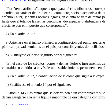
D.O. 08.02.2016
el siguiente párrafo segundo en el número 2:
"Por "renta atribuida", aquella que, para efectos tributarios, corresp
atendido su carácter de propietario, comunero, socio o accionista de un
artículo 14 ter, y demás normas legales, en cuanto se trate de rentas 
hasta que el total de las rentas percibidas, devengadas o atribuidas a
afectarse con el impuesto que corresponda.".
2) En el artículo 11:
a) Agrégase en el inciso primero, a continuación del punto aparte, qu
pública o privada emitidos en el país por contribuyentes domiciliados, 
b) Sustitúyese el inciso segundo por el siguiente:
"En el caso de los créditos, bonos y demás títulos o instrumentos de d
contraídos o emitidos a través de un establecimiento permanente en el 
3) En el artículo 12, a continuación de la coma que sigue a la expresió
4) Sustitúyese el artículo 14 por el siguiente:
"Artículo 14.- Las rentas que se determinen a un contribuyente sujeto 
deban agregarse a la renta líquida imponible de esa categoría conforme 