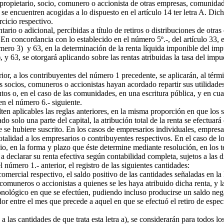
propietario, socio, comunero o accionista de otras empresas, comunidad
; o se encuentren acogidas a lo dispuesto en el artículo 14 ter letra A. D
rcicio respectivo.
rio o adicional, percibidas a título de retiros o distribuciones de otr
En concordancia con lo establecido en el número 5º.-, del artículo 33, e
úmero 3) y 63, en la determinación de la renta líquida imponible del imp
 y 63, se otorgará aplicando sobre las rentas atribuidas la tasa del impu
ior, a los contribuyentes del número 1 precedente, se aplicarán, al térmi
s socios, comuneros o accionistas hayan acordado repartir sus utilidad
tutos o, en el caso de las comunidades, en una escritura pública, y en cu
en el número 6.- siguiente.
ten aplicables las reglas anteriores, en la misma proporción en que los
o solo una parte del capital, la atribución total de la renta se efectuar
te se hubiere suscrito. En los casos de empresarios individuales, empres
 totalidad a los empresarios o contribuyentes respectivos. En el caso de
io, en la forma y plazo que éste determine mediante resolución, en los t
eclarar su renta efectiva según contabilidad completa, sujetos a las di
 número 1.- anterior, el registro de las siguientes cantidades:
mercial respectivo, el saldo positivo de las cantidades señaladas en la l
omuneros o accionistas a quienes se les haya atribuido dicha renta, y l
onológico en que se efectúen, pudiendo incluso producirse un saldo nega
or entre el mes que precede a aquel en que se efectuó el retiro de espec
as cantidades de que trata esta letra a), se considerarán para todos los