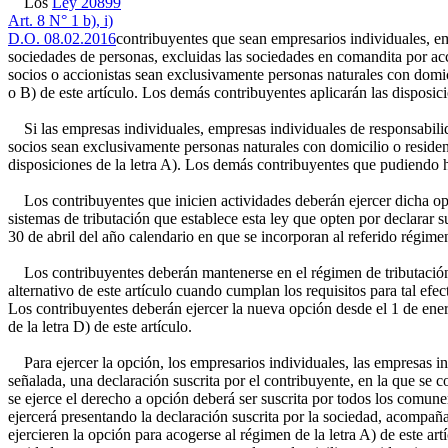
Los
Ley 20899
Art. 8 N° 1 b), i)
D.O. 08.02.2016
contribuyentes que sean empresarios individuales, e
sociedades de personas, excluidas las sociedades en comandita por acc
socios o accionistas sean exclusivamente personas naturales con domicil
o B) de este artículo. Los demás contribuyentes aplicarán las disposici
Si las empresas individuales, empresas individuales de responsabili
socios sean exclusivamente personas naturales con domicilio o residencia
disposiciones de la letra A). Los demás contribuyentes que pudiendo hace
Los contribuyentes que inicien actividades deberán ejercer dicha opc
sistemas de tributación que establece esta ley que opten por declarar s
30 de abril del año calendario en que se incorporan al referido régime
Los contribuyentes deberán mantenerse en el régimen de tributación 
alternativo de este artículo cuando cumplan los requisitos para tal e
Los contribuyentes deberán ejercer la nueva opción desde el 1 de enero 
de la letra D) de este artículo.
Para ejercer la opción, los empresarios individuales, las empresas ind
señalada, una declaración suscrita por el contribuyente, en la que se
se ejerce el derecho a opción deberá ser suscrita por todos los comun
ejercerá presentando la declaración suscrita por la sociedad, acompañ
ejercieren la opción para acogerse al régimen de la letra A) de este artí