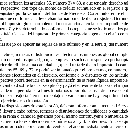
 se refieren los artículos 56, número 3) y 63, a que tendrán derecho tal
io respectivo, con tope del monto de crédito acumulado en el registro a qu
eajustará por la variación del Índice de Precios al Consumidor entre el m
año que conforme a la ley deban formar parte de dicho registro al térmi
 al impuesto global complementario o adicional en la base imponible de 
mero 3) y 63, determinado conforme a las reglas que se indican en los pá
dividir la tasa del impuesto de primera categoría vigente en el año comer
e.
 luego de aplicar las reglas de este número y en la letra d) del número
retiros, remesas o distribuciones afectos a los impuestos global comple
ado de créditos que asignar, la empresa o sociedad respectiva podrá opt
eferido tributo a una cantidad tal, que al restarle dicho impuesto, la can
ículos 65, 69 y 72, y podrá ser imputado por el propietario, comunero, 
ciones efectuados en el ejercicio, conforme a lo dispuesto en los artícul
ctiva podrá deducir en la determinación de la renta líquida imponible
a cantidad sobre la cual se aplicó y pagó efectivamente la tasa del impue
a de una pérdida para fines tributarios o por otra causa, dicho excedente
dente se reajustará en el porcentaje de variación que haya experimentado
l ejercicio de su imputación.
as disposiciones de esta letra A), deberán informar anualmente al Servi
ó llevar a cabo retiros, remesas o distribuciones de utilidades o cantidad
e la renta o cantidad generada por el mismo contribuyente o atribuida 
acuerdo a lo establecido en los números 2.- y 3.- anteriores. En caso que
os informados por el contribuyente en el año inmediatamente anterior o la