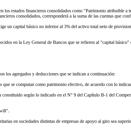
 en los estados financieros consolidados como "Patrimonio atribuible a
ancieros consolidados, corresponderá a la suma de las cuentas que conf
ige un capital básico no inferior al 3% del activo total neto de provisi
ablecidos en la Ley General de Bancos que se refieren al "capital básico"
 con los agregados y deducciones que se indican a continuación:
o que se computan como patrimonio efectivo, de acuerdo con lo indicad
ra constituido según lo indicado en el N° 9 del Capítulo B-1 del Comp
ill".
tarias en sociedades distintas de empresas de apoyo al giro sea superior