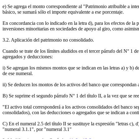
e) Se agrega el monto correspondiente al "Patrimonio atribuible a int
básico, se sumará sólo el importe equivalente a ese porcentaje.
En concordancia con lo indicado en la letra d), para los efectos de la p
inversiones minoritarias en sociedades de apoyo al giro, como asimismo
3.2. Aplicación del patrimonio no consolidado.
Cuando se trate de los límites aludidos en el tercer párrafo del N° 1 de
agregados y deducciones:
i) Se agregan los mismos montos que se indican en las letras a) y b) d
de ese numeral.
ii) Se deducen los montos de los activos del banco que correspondan a 
B) Se suprime el segundo párrafo N° 1 del título II, a la vez que se r
"El activo total corresponderá a los activos consolidados del banco seg
consolidados), con las deducciones o agregados que se indican a cont
C) En el numeral 2.5 del título II se sustituye la expresión "letras c),
"numeral 3.1.1", por "numeral 3.1"