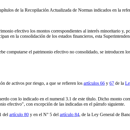
pítulos de la Recopilación Actualizada de Normas indicados en la refer
monio efectivo los montos correspondientes al interés minoritario y, po
ipan en la consolidación de los estados financieros, esta Superintendenc
debe computarse el patrimonio efectivo no consolidado, se introducen lo
ón de activos por riesgo, a que se refieren los
artículos 66
y
67
de la
Le
erdo con lo indicado en el numeral 3.1 de este título. Dicho monto cor
io efectivo", con excepción de las indicadas en el párrafo siguiente.
 1 del
artículo 80
y en el N° 5 del
artículo 84
, de la Ley General de Banc