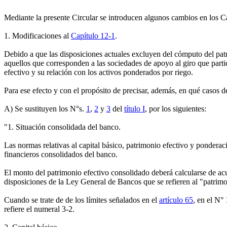
Mediante la presente Circular se introducen algunos cambios en los Ca
1. Modificaciones al
Capítulo 12-1
.
Debido a que las disposiciones actuales excluyen del cómputo del patri
aquellos que corresponden a las sociedades de apoyo al giro que partic
efectivo y su relación con los activos ponderados por riego.
Para ese efecto y con el propósito de precisar, además, en qué casos 
A) Se sustituyen los N°s.
1
,
2
y
3
del
título I
, por los siguientes:
"1. Situación consolidada del banco.
Las normas relativas al capital básico, patrimonio efectivo y ponderaci
financieros consolidados del banco.
El monto del patrimonio efectivo consolidado deberá calcularse de acu
disposiciones de la Ley General de Bancos que se refieren al "patrimon
Cuando se trate de de los límites señalados en el
artículo 65
, en el N°
refiere el numeral 3-2.