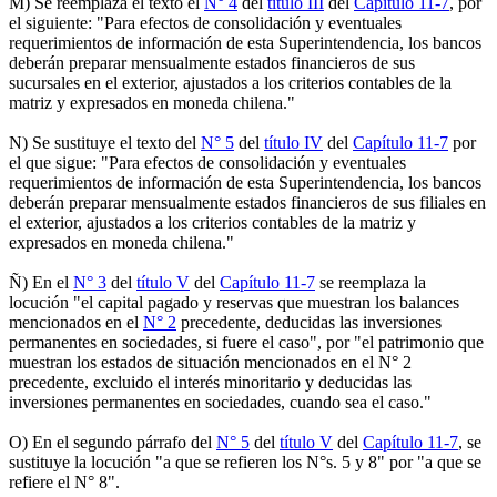
M) Se reemplaza el texto el
N° 4
del
título III
del
Capítulo 11-7
, por
el siguiente: "Para efectos de consolidación y eventuales
requerimientos de información de esta Superintendencia, los bancos
deberán preparar mensualmente estados financieros de sus
sucursales en el exterior, ajustados a los criterios contables de la
matriz y expresados en moneda chilena."
N) Se sustituye el texto del
N° 5
del
título IV
del
Capítulo 11-7
por
el que sigue: "Para efectos de consolidación y eventuales
requerimientos de información de esta Superintendencia, los bancos
deberán preparar mensualmente estados financieros de sus filiales en
el exterior, ajustados a los criterios contables de la matriz y
expresados en moneda chilena."
Ñ) En el
N° 3
del
título V
del
Capítulo 11-7
se reemplaza la
locución "el capital pagado y reservas que muestran los balances
mencionados en el
N° 2
precedente, deducidas las inversiones
permanentes en sociedades, si fuere el caso", por "el patrimonio que
muestran los estados de situación mencionados en el N° 2
precedente, excluido el interés minoritario y deducidas las
inversiones permanentes en sociedades, cuando sea el caso."
O) En el segundo párrafo del
N° 5
del
título V
del
Capítulo 11-7
, se
sustituye la locución "a que se refieren los N°s. 5 y 8" por "a que se
refiere el N° 8".