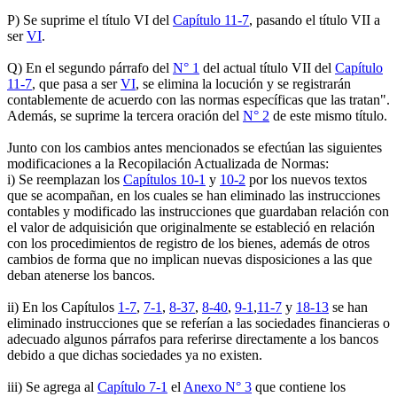
P) Se suprime el título VI del
Capítulo 11-7
, pasando el título VII a
ser
VI
.
Q) En el segundo párrafo del
N° 1
del actual título VII del
Capítulo
11-7
, que pasa a ser
VI
, se elimina la locución y se registrarán
contablemente de acuerdo con las normas específicas que las tratan".
Además, se suprime la tercera oración del
N° 2
de este mismo título.
Junto con los cambios antes mencionados se efectúan las siguientes
modificaciones a la Recopilación Actualizada de Normas:
i) Se reemplazan los
Capítulos 10-1
y
10-2
por los nuevos textos
que se acompañan, en los cuales se han eliminado las instrucciones
contables y modificado las instrucciones que guardaban relación con
el valor de adquisición que originalmente se estableció en relación
con los procedimientos de registro de los bienes, además de otros
cambios de forma que no implican nuevas disposiciones a las que
deban atenerse los bancos.
ii) En los Capítulos
1-7
,
7-1
,
8-37
,
8-40
,
9-1
,
11-7
y
18-13
se han
eliminado instrucciones que se referían a las sociedades financieras o
adecuado algunos párrafos para referirse directamente a los bancos
debido a que dichas sociedades ya no existen.
iii) Se agrega al
Capítulo 7-1
el
Anexo N° 3
que contiene los