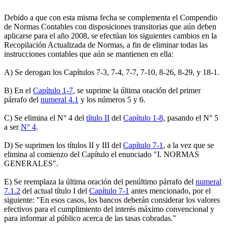
Debido a que con esta misma fecha se complementa el Compendio
de Normas Contables con disposiciones transitorias que aún deben
aplicarse para el año 2008, se efectúan los siguientes cambios en la
Recopilación Actualizada de Normas, a fin de eliminar todas las
instrucciones contables que aún se mantienen en ella:
A) Se derogan los Capítulos 7-3, 7-4, 7-7, 7-10, 8-26, 8-29, y 18-1.
B) En el
Capítulo 1-7
, se suprime la última oración del primer
párrafo del
numeral 4.1
y los números 5 y 6.
C) Se elimina el N° 4 del
título II
del
Capítulo 1-8
, pasando el N° 5
a ser
N° 4
.
D) Se suprimen los títulos II y III del
Capítulo 7-1
, a la vez que se
elimina al comienzo del Capítulo el enunciado "I. NORMAS
GENERALES".
E) Se reemplaza la última oración del penúltimo párrafo del
numeral
7.1.2
del actual título I del
Capítulo 7-1
antes mencionado, por el
siguiente: "En esos casos, los bancos deberán considerar los valores
efectivos para el cumplimiento del interés máximo convencional y
para informar al público acerca de las tasas cobradas."