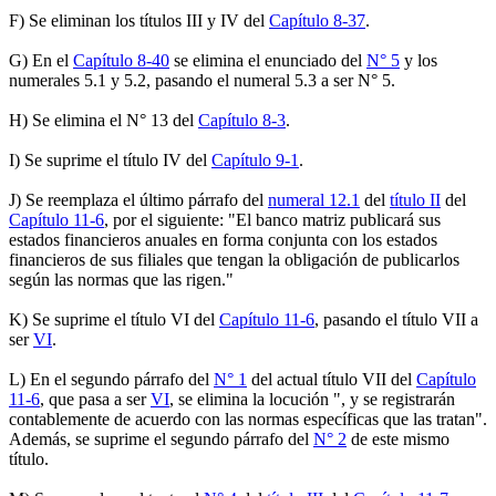
F) Se eliminan los títulos III y IV del
Capítulo 8-37
.
G) En el
Capítulo 8-40
se elimina el enunciado del
N° 5
y los
numerales 5.1 y 5.2, pasando el numeral 5.3 a ser N° 5.
H) Se elimina el N° 13 del
Capítulo 8-3
.
I) Se suprime el título IV del
Capítulo 9-1
.
J) Se reemplaza el último párrafo del
numeral 12.1
del
título II
del
Capítulo 11-6
, por el siguiente: "El banco matriz publicará sus
estados financieros anuales en forma conjunta con los estados
financieros de sus filiales que tengan la obligación de publicarlos
según las normas que las rigen."
K) Se suprime el título VI del
Capítulo 11-6
, pasando el título VII a
ser
VI
.
L) En el segundo párrafo del
N° 1
del actual título VII del
Capítulo
11-6
, que pasa a ser
VI
, se elimina la locución ", y se registrarán
contablemente de acuerdo con las normas específicas que las tratan".
Además, se suprime el segundo párrafo del
N° 2
de este mismo
título.