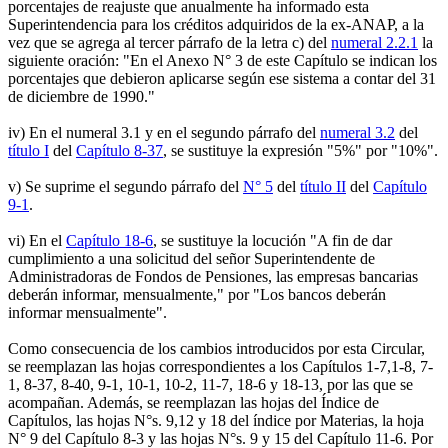
porcentajes de reajuste que anualmente ha informado esta
Superintendencia para los créditos adquiridos de la ex-ANAP, a la
vez que se agrega al tercer párrafo de la letra c) del
numeral 2.2.1
la
siguiente oración: "En el Anexo N° 3 de este Capítulo se indican los
porcentajes que debieron aplicarse según ese sistema a contar del 31
de diciembre de 1990."
iv) En el numeral 3.1 y en el segundo párrafo del
numeral 3.2
del
título I
del
Capítulo 8-37
, se sustituye la expresión "5%" por "10%".
v) Se suprime el segundo párrafo del
N° 5
del
título II
del
Capítulo
9-1
.
vi) En el
Capítulo 18-6
, se sustituye la locución "A fin de dar
cumplimiento a una solicitud del señor Superintendente de
Administradoras de Fondos de Pensiones, las empresas bancarias
deberán informar, mensualmente," por "Los bancos deberán
informar mensualmente".
Como consecuencia de los cambios introducidos por esta Circular,
se reemplazan las hojas correspondientes a los Capítulos 1-7,1-8, 7-
1, 8-37, 8-40, 9-1, 10-1, 10-2, 11-7, 18-6 y 18-13, por las que se
acompañan. Además, se reemplazan las hojas del Índice de
Capítulos, las hojas N°s. 9,12 y 18 del índice por Materias, la hoja
N° 9 del Capítulo 8-3 y las hojas N°s. 9 y 15 del Capítulo 11-6. Por