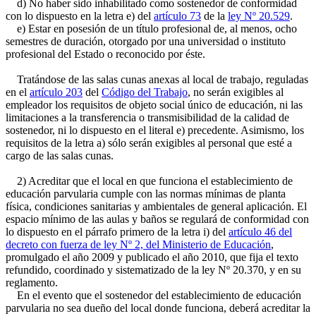
d) No haber sido inhabilitado como sostenedor de conformidad
con lo dispuesto en la letra e) del
artículo 73
de la
ley Nº 20.529
.
e) Estar en posesión de un título profesional de, al menos, ocho
semestres de duración, otorgado por una universidad o instituto
profesional del Estado o reconocido por éste.
Tratándose de las salas cunas anexas al local de trabajo, reguladas
en el
artículo 203
del
Código del Trabajo
, no serán exigibles al
empleador los requisitos de objeto social único de educación, ni las
limitaciones a la transferencia o transmisibilidad de la calidad de
sostenedor, ni lo dispuesto en el literal e) precedente. Asimismo, los
requisitos de la letra a) sólo serán exigibles al personal que esté a
cargo de las salas cunas.
2) Acreditar que el local en que funciona el establecimiento de
educación parvularia cumple con las normas mínimas de planta
física, condiciones sanitarias y ambientales de general aplicación. El
espacio mínimo de las aulas y baños se regulará de conformidad con
lo dispuesto en el párrafo primero de la letra i) del
artículo 46 del
decreto con fuerza de ley Nº 2, del Ministerio de Educación
,
promulgado el año 2009 y publicado el año 2010, que fija el texto
refundido, coordinado y sistematizado de la ley Nº 20.370, y en su
reglamento.
En el evento que el sostenedor del establecimiento de educación
parvularia no sea dueño del local donde funciona, deberá acreditar la