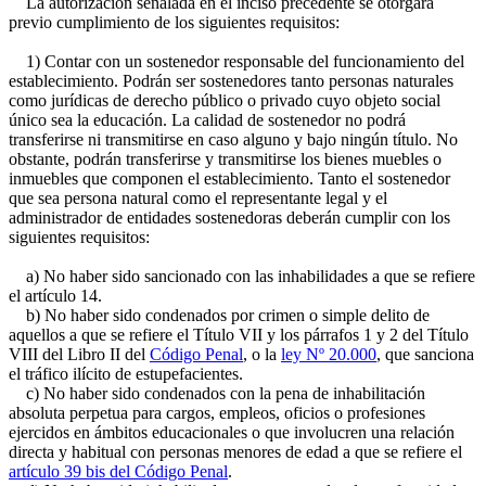
La autorización señalada en el inciso precedente se otorgará
previo cumplimiento de los siguientes requisitos:
1) Contar con un sostenedor responsable del funcionamiento del
establecimiento. Podrán ser sostenedores tanto personas naturales
como jurídicas de derecho público o privado cuyo objeto social
único sea la educación. La calidad de sostenedor no podrá
transferirse ni transmitirse en caso alguno y bajo ningún título. No
obstante, podrán transferirse y transmitirse los bienes muebles o
inmuebles que componen el establecimiento. Tanto el sostenedor
que sea persona natural como el representante legal y el
administrador de entidades sostenedoras deberán cumplir con los
siguientes requisitos:
a) No haber sido sancionado con las inhabilidades a que se refiere
el artículo 14.
b) No haber sido condenados por crimen o simple delito de
aquellos a que se refiere el Título VII y los párrafos 1 y 2 del Título
VIII del Libro II del
Código Penal
, o la
ley Nº 20.000
, que sanciona
el tráfico ilícito de estupefacientes.
c) No haber sido condenados con la pena de inhabilitación
absoluta perpetua para cargos, empleos, oficios o profesiones
ejercidos en ámbitos educacionales o que involucren una relación
directa y habitual con personas menores de edad a que se refiere el
artículo 39 bis del Código Penal
.