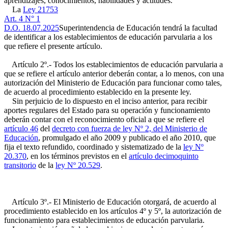
aprendizajes, conocimientos, habilidades y actitudes.
La
Ley 21753
Art. 4 N° 1
D.O. 18.07.2025
Superintendencia de Educación tendrá la facultad
de identificar a los establecimientos de educación parvularia a los
que refiere el presente artículo.
Artículo 2º.- Todos los establecimientos de educación parvularia a
que se refiere el artículo anterior deberán contar, a lo menos, con una
autorización del Ministerio de Educación para funcionar como tales,
de acuerdo al procedimiento establecido en la presente ley.
Sin perjuicio de lo dispuesto en el inciso anterior, para recibir
aportes regulares del Estado para su operación y funcionamiento
deberán contar con el reconocimiento oficial a que se refiere el
artículo 46
del
decreto con fuerza de ley Nº 2, del Ministerio de
Educación
, promulgado el año 2009 y publicado el año 2010, que
fija el texto refundido, coordinado y sistematizado de la
ley Nº
20.370
, en los términos previstos en el
artículo decimoquinto
transitorio
de la
ley Nº 20.529
.
Artículo 3º.- El Ministerio de Educación otorgará, de acuerdo al
procedimiento establecido en los artículos 4º y 5º, la autorización de
funcionamiento para establecimientos de educación parvularia.