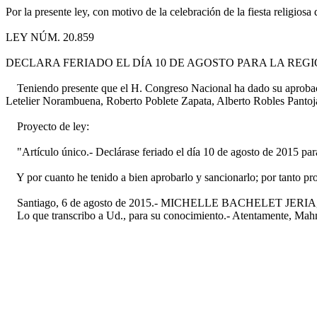
Por la presente ley, con motivo de la celebración de la fiesta religios
LEY NÚM. 20.859
DECLARA FERIADO EL DÍA 10 DE AGOSTO PARA LA REG
Teniendo presente que el H. Congreso Nacional ha dado su aprobació
Letelier Norambuena, Roberto Poblete Zapata, Alberto Robles Pantoj
Proyecto de ley:
"Artículo único.- Declárase feriado el día 10 de agosto de 2015 para
Y por cuanto he tenido a bien aprobarlo y sancionarlo; por tanto pr
Santiago, 6 de agosto de 2015.- MICHELLE BACHELET JERIA, Preside
Lo que transcribo a Ud., para su conocimiento.- Atentamente, Mahmu