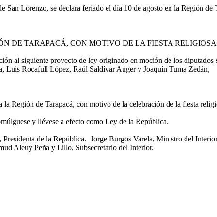
a de San Lorenzo, se declara feriado el día 10 de agosto en la Región de
IÓN DE TARAPACÁ, CON MOTIVO DE LA FIESTA RELIGIOS
n al siguiente proyecto de ley originado en moción de los diputados
a, Luis Rocafull López, Raúl Saldívar Auger y Joaquín Tuma Zedán,
 la Región de Tarapacá, con motivo de la celebración de la fiesta reli
omúlguese y llévese a efecto como Ley de la República.
nta de la República.- Jorge Burgos Varela, Ministro del Interior 
d Aleuy Peña y Lillo, Subsecretario del Interior.