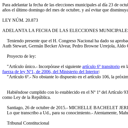
Para adelantar la fecha de las elecciones municipales al día 23 de oc
años el último domingo del mes de octubre, y así evitar que disminuya
LEY NÚM. 20.873
ADELANTA LA FECHA DE LAS ELECCIONES MUNICIPALES
Teniendo presente que el H. Congreso Nacional ha dado su aprobaci
Auth Stewart, Germán Becker Alvear, Pedro Browne Urrejola, Aldo 
Proyecto de ley:
"Artículo único.- Incorpórase el siguiente
artículo 6º transitorio
en l
fuerza de ley Nº1, de 2006, del Ministerio del Interior
:
"Artículo 6º.- No obstante lo dispuesto en el artículo 106, la próxim
Habiéndose cumplido con lo establecido en el Nº 1º del Artículo 93 de
como Ley de la República.
Santiago, 26 de octubre de 2015.- MICHELLE BACHELET JERIA, Presi
Lo que transcribo a Ud., para su conocimiento.- Atentamente, Mahmu
Tribunal Constitucional