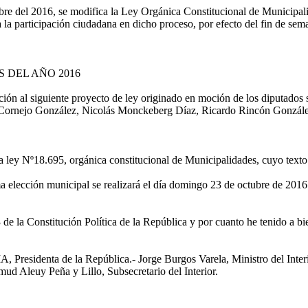
tubre del 2016, se modifica la Ley Orgánica Constitucional de Municipal
 la participación ciudadana en dicho proceso, por efecto del fin de sem
 DEL AÑO 2016
ón al siguiente proyecto de ley originado en moción de los diputados
Cornejo González, Nicolás Monckeberg Díaz, Ricardo Rincón González
a ley Nº18.695, orgánica constitucional de Municipalidades, cuyo texto
a elección municipal se realizará el día domingo 23 de octubre de 2016.
 la Constitución Política de la República y por cuanto he tenido a bie
denta de la República.- Jorge Burgos Varela, Ministro del Interio
d Aleuy Peña y Lillo, Subsecretario del Interior.