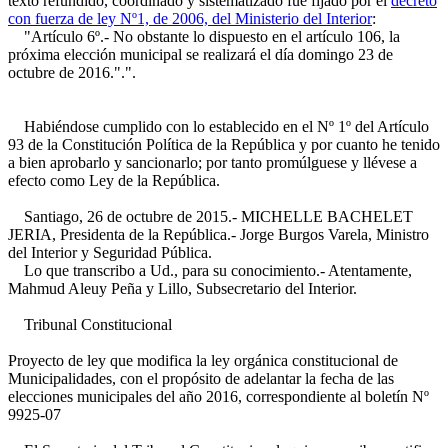
texto refundido, coordinado y sistematizado fue fijado por el
decreto
con fuerza de ley Nº1, de 2006, del Ministerio del Interior
:
"Artículo 6º.- No obstante lo dispuesto en el artículo 106, la
próxima elección municipal se realizará el día domingo 23 de
octubre de 2016.".".
Habiéndose cumplido con lo establecido en el Nº 1º del Artículo
93 de la Constitución Política de la República y por cuanto he tenido
a bien aprobarlo y sancionarlo; por tanto promúlguese y llévese a
efecto como Ley de la República.
Santiago, 26 de octubre de 2015.- MICHELLE BACHELET
JERIA, Presidenta de la República.- Jorge Burgos Varela, Ministro
del Interior y Seguridad Pública.
Lo que transcribo a Ud., para su conocimiento.- Atentamente,
Mahmud Aleuy Peña y Lillo, Subsecretario del Interior.
Tribunal Constitucional
Proyecto de ley que modifica la ley orgánica constitucional de
Municipalidades, con el propósito de adelantar la fecha de las
elecciones municipales del año 2016, correspondiente al boletín Nº
9925-07