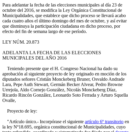
Para adelantar la fecha de las elecciones municipales al día 23 de
octubre del 2016, se modifica la Ley Orgánica Constitucional de
Municipalidades, que establece que dicho proceso se llevará acabo
cada cuatro años el último domingo del mes de octubre, y así evitar
que disminuya la participación ciudadana en dicho proceso, por
efecto del fin de semana largo de ese período.
LEY NÚM. 20.873
ADELANTA LA FECHA DE LAS ELECCIONES
MUNICIPALES DEL AÑO 2016
Teniendo presente que el H. Congreso Nacional ha dado su
aprobación al siguiente proyecto de ley originado en moción de los
diputados señores Cristián Monckeberg Bruner, Osvaldo Andrade
Lara, Pepe Auth Stewart, Germán Becker Alvear, Pedro Browne
Urrejola, Aldo Cornejo González, Nicolás Monckeberg Díaz,
Ricardo Rincón González, Leonardo Soto Ferrada y Arturo Squella
Ovalle,
Proyecto de ley:
"Artículo único.- Incorpórase el siguiente
artículo 6º transitorio
en
la ley Nº18.695, orgánica constitucional de Municipalidades, cuyo