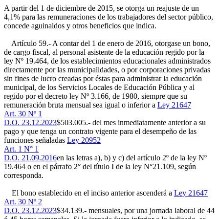
A partir del 1 de diciembre de 2015, se otorga un reajuste de un
4,1% para las remuneraciones de los trabajadores del sector público,
concede aguinaldos y otros beneficios que indica.
Artículo 59.- A contar del 1 de enero de 2016, otorgase un bono,
de cargo fiscal, al personal asistente de la educación regido por la
ley Nº 19.464, de los establecimientos educacionales administrados
directamente por las municipalidades, o por corporaciones privadas
sin fines de lucro creadas por éstas para administrar la educación
municipal, de los Servicios Locales de Educación Pública y al
regido por el decreto ley Nº 3.166, de 1980, siempre que su
remuneración bruta mensual sea igual o inferior a
Ley 21647
Art. 30 Nº 1
D.O. 23.12.2023
$503.005.- del mes inmediatamente anterior a su
pago y que tenga un contrato vigente para el desempeño de las
funciones señaladas
Ley 20952
Art. 1 N° 1
D.O. 21.09.2016
en las letras a), b) y c) del artículo 2º de la ley Nº
19.464 o en el párrafo 2° del título I de la ley N°21.109, según
corresponda.
El bono establecido en el inciso anterior ascenderá a
Ley 21647
Art. 30 Nº 2
D.O. 23.12.2023
$34.139.- mensuales, por una jornada laboral de 44