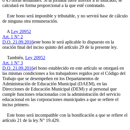
ó 45 horas semanales. Si la jornada fuere inferior a lo indicado, se
calculará en forma proporcional a la que esté contratado.
Este bono será imponible y tributable, y no servirá base de cálculo
de ninguna otra remuneración.
A
Ley 20952
Art. 1 N° 2
D.O. 21.09.2016
este bono le será aplicable lo dispuesto en la
oración final del inciso quinto del artículo 29 de la presente ley.
También,
Ley 20952
Art. 1 N° 3
D.O. 21.09.2016
el bono establecido en este artículo se otorgará en
las mismas condiciones a los trabajadores regidos por el Código del
Trabajo que se desempeñen en los Departamentos de
Administración de Educación Municipal (DAEM), en las
Direcciones de Educación Municipal (DEM) y al personal que
cumple funciones relacionadas con la administración del servicio
educacional en las corporaciones municipales a que se refiere el
inciso primero.
Este bono será incompatible con la bonificación a que se refiere el
artículo 21 de la ley N° 19.429.