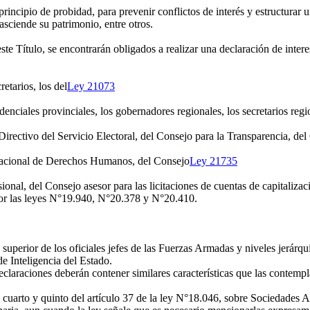
l principio de probidad, para prevenir conflictos de interés y estructura
asciende su patrimonio, entre otros.
e Título, se encontrarán obligados a realizar una declaración de interese
etarios, los del
Ley 21073
enciales provinciales, los gobernadores regionales, los secretarios regio
ectivo del Servicio Electoral, del Consejo para la Transparencia, del
Nacional de Derechos Humanos, del Consejo
Ley 21735
al, del Consejo asesor para las licitaciones de cuentas de capitalizac
or las leyes N°19.940, N°20.378 y N°20.410.
do superior de los oficiales jefes de las Fuerzas Armadas y niveles jerár
de Inteligencia del Estado.
eclaraciones deberán contener similares características que las contempl
, cuarto y quinto del artículo 37 de la ley N°18.046, sobre Sociedades 