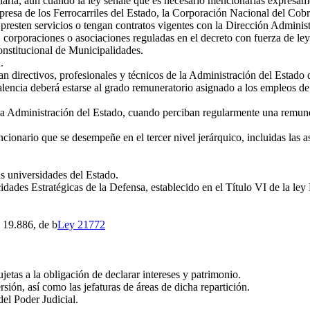
naria, aun cuando la ley señale que es necesario mencionarlas expresame
resa de los Ferrocarriles del Estado, la Corporación Nacional del Cobr
resten servicios o tengan contratos vigentes con la Dirección Administr
 corporaciones o asociaciones reguladas en el decreto con fuerza de ley N
onstitucional de Municipalidades.
.
 directivos, profesionales y técnicos de la Administración del Estado q
valencia deberá estarse al grado remuneratorio asignado a los empleos de
a Administración del Estado, cuando perciban regularmente una remuner
ionario que se desempeñe en el tercer nivel jerárquico, incluidas las 
as universidades del Estado.
es Estratégicas de la Defensa, establecido en el Título VI de la ley 
 19.886, de b
Ley 21772
ujetas a la obligación de declarar intereses y patrimonio.
sión, así como las jefaturas de áreas de dicha repartición.
el Poder Judicial.