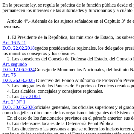
En la presente ley, se regula la práctica de la función pública desde e
permanecen los intereses de las autoridades y funcionarios y a cuánto 
Artículo 4°.- Además de los sujetos señalados en el Capítulo 3° de est
personas:
1. El Presidente de la República, los ministros de Estado, los subsecr
Art. 16 N° 1
D.O. 22.02.2018
egados presidenciales regionales, los delegados presid
los ministros consejeros y los cónsules.
2. Los consejeros del Consejo de Defensa del Estado, del Consejo Dir
Art. segundo
D.O. 17.06.2024
Consejo de Monumentos Nacionales, del Instituto 
Art. 75
D.O. 26.03.2025
Directivo del Fondo Autónomo de Protección Prevision
3. Los integrantes de los Paneles de Expertos o Técnicos creados p
4. Los alcaldes, concejales y consejeros regionales.
5. Los
Ley 21821
Art. 2° N° 1
D.O. 30.05.2026
oficiales generales, los oficiales superiores y el gra
como los jefes o directores de los organismos integrantes del Sistema 
En el caso de los funcionarios previstos en el párrafo anterior, sus d
6. Los defensores locales de la Defensoría Penal Pública.
7. Los directores o las personas a que se refieren los incisos tercero