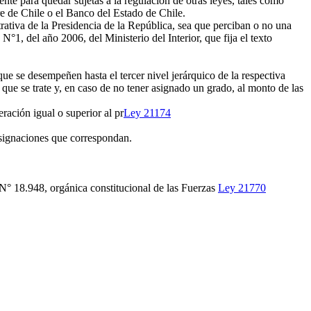
nte para quedar sujetas a la regulación de otras leyes, tales como
e de Chile o el Banco del Estado de Chile.
ativa de la Presidencia de la República, sea que perciban o no una
°1, del año 2006, del Ministerio del Interior, que fija el texto
ue se desempeñen hasta el tercer nivel jerárquico de la respectiva
 que se trate y, en caso de no tener asignado un grado, al monto de las
ación igual o superior al pr
Ley 21174
asignaciones que correspondan.
N° 18.948, orgánica constitucional de las Fuerzas
Ley 21770