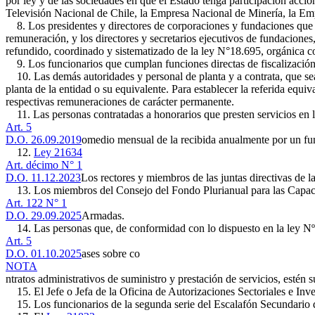
por ley y de las sociedades en que el Estado tenga participación accio
Televisión Nacional de Chile, la Empresa Nacional de Minería, la Emp
8. Los presidentes y directores de corporaciones y fundaciones que p
remuneración, y los directores y secretarios ejecutivos de fundaciones,
refundido, coordinado y sistematizado de la ley N°18.695, orgánica c
9. Los funcionarios que cumplan funciones directas de fiscalización
10. Las demás autoridades y personal de planta y a contrata, que sean
planta de la entidad o su equivalente. Para establecer la referida equi
respectivas remuneraciones de carácter permanente.
11. Las personas contratadas a honorarios que presten servicios en l
Art. 5
D.O. 26.09.2019
omedio mensual de la recibida anualmente por un func
12.
Ley 21634
Art. décimo N° 1
D.O. 11.12.2023
Los rectores y miembros de las juntas directivas de l
13. Los miembros del Consejo del Fondo Plurianual para las Capacidad
Art. 122 N° 1
D.O. 29.09.2025
Armadas.
14. Las personas que, de conformidad con lo dispuesto en la ley Nº
Art. 5
D.O. 01.10.2025
ases sobre co
NOTA
ntratos administrativos de suministro y prestación de servicios, estén s
15. El Jefe o Jefa de la Oficina de Autorizaciones Sectoriales e Inver
15. Los funcionarios de la segunda serie del Escalafón Secundario d