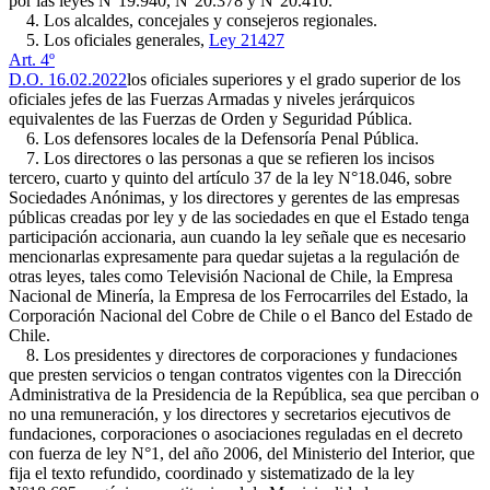
por las leyes N°19.940, N°20.378 y N°20.410.
4. Los alcaldes, concejales y consejeros regionales.
5. Los oficiales generales,
Ley 21427
Art. 4º
D.O. 16.02.2022
los oficiales superiores y el grado superior de los
oficiales jefes de las Fuerzas Armadas y niveles jerárquicos
equivalentes de las Fuerzas de Orden y Seguridad Pública.
6. Los defensores locales de la Defensoría Penal Pública.
7. Los directores o las personas a que se refieren los incisos
tercero, cuarto y quinto del artículo 37 de la ley N°18.046, sobre
Sociedades Anónimas, y los directores y gerentes de las empresas
públicas creadas por ley y de las sociedades en que el Estado tenga
participación accionaria, aun cuando la ley señale que es necesario
mencionarlas expresamente para quedar sujetas a la regulación de
otras leyes, tales como Televisión Nacional de Chile, la Empresa
Nacional de Minería, la Empresa de los Ferrocarriles del Estado, la
Corporación Nacional del Cobre de Chile o el Banco del Estado de
Chile.
8. Los presidentes y directores de corporaciones y fundaciones
que presten servicios o tengan contratos vigentes con la Dirección
Administrativa de la Presidencia de la República, sea que perciban o
no una remuneración, y los directores y secretarios ejecutivos de
fundaciones, corporaciones o asociaciones reguladas en el decreto
con fuerza de ley N°1, del año 2006, del Ministerio del Interior, que
fija el texto refundido, coordinado y sistematizado de la ley