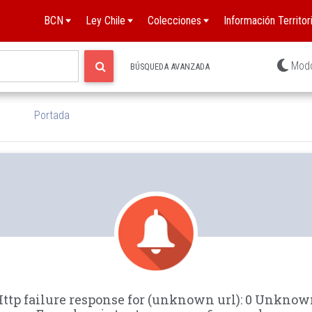
BCN
Ley Chile
Colecciones
Información Territori
Mod
BÚSQUEDA AVANZADA
Portada
ttp failure response for (unknown url): 0 Unkno