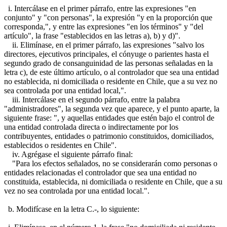
i. Intercálase en el primer párrafo, entre las expresiones "en
conjunto" y "con personas", la expresión "y en la proporción que
corresponda,", y entre las expresiones "en los términos" y "del
artículo", la frase "establecidos en las letras a), b) y d)".
ii. Elimínase, en el primer párrafo, las expresiones "salvo los
directores, ejecutivos principales, el cónyuge o parientes hasta el
segundo grado de consanguinidad de las personas señaladas en la
letra c), de este último artículo, o al controlador que sea una entidad
no establecida, ni domiciliada o residente en Chile, que a su vez no
sea controlada por una entidad local,".
iii. Intercálase en el segundo párrafo, entre la palabra
"administradores", la segunda vez que aparece, y el punto aparte, la
siguiente frase: ", y aquellas entidades que estén bajo el control de
una entidad controlada directa o indirectamente por los
contribuyentes, entidades o patrimonio constituidos, domiciliados,
establecidos o residentes en Chile".
iv. Agrégase el siguiente párrafo final:
"Para los efectos señalados, no se considerarán como personas o
entidades relacionadas el controlador que sea una entidad no
constituida, establecida, ni domiciliada o residente en Chile, que a su
vez no sea controlada por una entidad local.".
b. Modifícase en la letra C.-, lo siguiente: