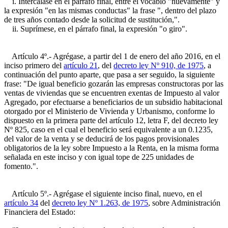
i. Intercálase en el párrafo final, entre el vocablo "nuevamente" y
la expresión "en las mismas conductas" la frase ", dentro del plazo
de tres años contado desde la solicitud de sustitución,".
ii. Suprímese, en el párrafo final, la expresión "o giro".
Artículo 4º.- Agrégase, a partir del 1 de enero del año 2016, en el
inciso primero del
artículo 21
, del
decreto ley Nº 910, de 1975
, a
continuación del punto aparte, que pasa a ser seguido, la siguiente
frase: "De igual beneficio gozarán las empresas constructoras por las
ventas de viviendas que se encuentren exentas de Impuesto al valor
Agregado, por efectuarse a beneficiarios de un subsidio habitacional
otorgado por el Ministerio de Vivienda y Urbanismo, conforme lo
dispuesto en la primera parte del artículo 12, letra F, del decreto ley
Nº 825, caso en el cual el beneficio será equivalente a un 0.1235,
del valor de la venta y se deducirá de los pagos provisionales
obligatorios de la ley sobre Impuesto a la Renta, en la misma forma
señalada en este inciso y con igual tope de 225 unidades de
fomento.".
Artículo 5º.- Agrégase el siguiente inciso final, nuevo, en el
artículo 34
del
decreto ley Nº 1.263, de 1975
, sobre Administración
Financiera del Estado: