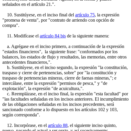
señalados en el artículo 21.".
10. Sustitúyese, en el inciso final del
artículo 75
, la expresión
"promesa de venta", por "contrato de arriendo con opción de
compra".
11. Modifícase el
artículo 84 bis
de la siguiente manera:
a. Agrégase en el inciso primero, a continuación de la expresión
"estados financieros", la siguiente frase: "conformados por los
balances, los estados de flujo y resultados, las memorias, entre otros
antecedentes financieros,".
b. Sustitúyese, en el inciso segundo, la expresión "la constitución,
traspaso y cierre de pertenencias, sobre" por "la constitución y
traspaso de pertenencias mineras, cierre de faenas mineras,"; e
intercálase, entre la expresión "permisos de pesca," y "de
explotación", la expresión "de acuicultura,".
c. Reemplázase, en el inciso final, la expresión "esta facultad" por
"las facultades señaladas en los incisos anteriores. El incumplimiento
de las obligaciones señaladas en los incisos precedentes, será
sancionado conforme a lo dispuesto en los artículos 102 y 103,
según corresponda".
12. Incorpórase, en el
artículo 88
, el siguiente inciso quinto,
nuevo, pasando el actual a ser sexto, y así sucesivamente: