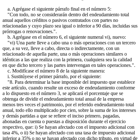
a. Agrégase el siguiente párrafo final en el número 5:
"Con todo, no se considerarán dentro del endeudamiento total
anual aquellos créditos o pasivos contratados con partes no
relacionadas y cuyo plazo sea igual o inferior a 90 días, incluidas sus
prórrogas o renovaciones.".
b. Agrégase en el número 6, el siguiente numeral vi), nuevo:
"vi) Una parte lleve a cabo una o más operaciones con un tercero
que, a su vez, lleve a cabo, directa o indirectamente, con un
relacionado de aquella parte, una o más operaciones similares o
idénticas a las que realiza con la primera, cualquiera sea la calidad
en que dicho tercero y las partes intervengan en tales operaciones.".
c. Modifícase el número 8 de la siguiente manera:
i. Sustitúyese el primer párrafo, por el siguiente:
"8. Para determinar la base imponible del impuesto que establece
este artículo, cuando resulte un exceso de endeudamiento conforme
a lo dispuesto en el número 3, se aplicará el porcentaje que se
obtenga de dividir el endeudamiento total anual de la empresa
menos tres veces el patrimonio, por el referido endeudamiento total
anual, todo ello multiplicado por cien, sobre la suma de los intereses
y demás partidas a que se refiere el inciso primero, pagadas,
abonadas en cuenta o puestas a disposición durante el ejercicio
respectivo, que: i) Se hayan afectado con el impuesto adicional con
tasa 4%, o ii) Se hayan afectado con una tasa de impuesto adicional
inferior a 35% o no se hayan afectado con dicho tributo, en virtud de