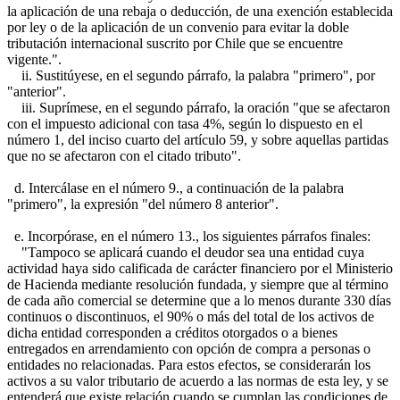
la aplicación de una rebaja o deducción, de una exención establecida
por ley o de la aplicación de un convenio para evitar la doble
tributación internacional suscrito por Chile que se encuentre
vigente.".
ii. Sustitúyese, en el segundo párrafo, la palabra "primero", por
"anterior".
iii. Suprímese, en el segundo párrafo, la oración "que se afectaron
con el impuesto adicional con tasa 4%, según lo dispuesto en el
número 1, del inciso cuarto del artículo 59, y sobre aquellas partidas
que no se afectaron con el citado tributo".
d. Intercálase en el número 9., a continuación de la palabra
"primero", la expresión "del número 8 anterior".
e. Incorpórase, en el número 13., los siguientes párrafos finales:
"Tampoco se aplicará cuando el deudor sea una entidad cuya
actividad haya sido calificada de carácter financiero por el Ministerio
de Hacienda mediante resolución fundada, y siempre que al término
de cada año comercial se determine que a lo menos durante 330 días
continuos o discontinuos, el 90% o más del total de los activos de
dicha entidad corresponden a créditos otorgados o a bienes
entregados en arrendamiento con opción de compra a personas o
entidades no relacionadas. Para estos efectos, se considerarán los
activos a su valor tributario de acuerdo a las normas de esta ley, y se
entenderá que existe relación cuando se cumplan las condiciones de