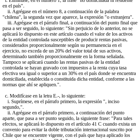
i. Elimínase, en el número 1, la frase "no domiciliada ni residente
en el país".
ii. Agrégase en el número 8, a continuación de la palabra
"chilena", la segunda vez que aparece, la expresión "o extranjera".
iii. Agrégase en el párrafo final, a continuación del punto final que
pasa a ser seguido, lo siguiente: "Sin perjuicio de lo anterior, no se
aplicará lo dispuesto en este artículo cuando el valor de los activos
de la entidad controlada susceptibles de producir rentas pasivas,
considerados proporcionalmente según su permanencia en el
ejercicio, no exceda de un 20% del valor total de sus activos,
determinado también proporcionalmente en la forma señalada.
Tampoco se aplicará cuando las rentas pasivas de la entidad
controlada se hayan gravado con impuestos a la renta cuya tasa
efectiva sea igual o superior a un 30% en el país donde se encuentra
domiciliada, establecida o constituida dicha entidad, conforme a las
normas que ahí se apliquen.".
c. Modifícase en la letra E.-, lo siguiente:
i. Suprímese, en el párrafo primero, la expresión ", inciso
segundo,".
ii. Agrégase en el párrafo primero, a continuación del punto
aparte, que pasa a ser punto seguido, la siguiente frase: "Para tales
efectos, se aplicará lo dispuesto en el artículo 41 C cuando exista un
convenio para evitar la doble tributación internacional suscrito por
Chile que se encuentre vigente, con el país que haya aplicado los