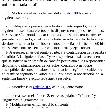
determinarlo o no sea posible hacerlo, la multa a aplicar será de 1
unidad tributaria anual".
14. Modifícase el inciso tercero del
artículo 100 bis
, en el
siguiente sentido:
a. Sustitúyese la primera parte hasta el punto seguido, por la
siguiente frase: "Para efectos de lo dispuesto en el presente artículo,
el Servicio sólo podrá aplicar la multa a que se refieren los incisos
precedentes cuando, en el caso de haberse solicitado la declaración
de abuso o simulación en los términos que señala el artículo 160 bis,
ella se encuentre resuelta por sentencia firme y ejecutoriada.".
b. Agrégase, antes del punto aparte, y a continuación de la palabra
"eludidos", la siguiente frase: "y se suspenderá desde la fecha en
que se solicite la aplicación de sanción pecuniaria a los responsables
del diseño o planificación de los actos, contratos o negocios
susceptibles de constituir abuso o simulación, según lo establecido
en el inciso segundo del artículo 160 bis, hasta la notificación de la
sentencia firme y ejecutoriada que la resuelva".
15. Modifícase el
artículo 165
de la siguiente forma:
a. Intercálase en el número 2, entre las palabras "número" y
"siguiente", el guarismo "4".
b. Modifícase en el número 3 lo siguiente: