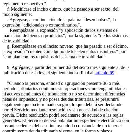
reglamento respectivo.".
f. Modifícase el inciso quinto, que ha pasado a ser sexto, del
modo siguiente:
- Agrégase, a continuación de la palabra "desembolsos", la
expresión "adicionales o extraordinarios,".
- Reemplázase la expresión "y aplicación de los sistemas de
marcación de bienes o productos", por la siguiente: "de los sistemas
de trazabilidad".
g. Reemplázase en el inciso noveno, que ha pasado a ser décimo,
la expresión "cuenten con alguno de los elementos distintivos" por
"cumplan con los requisitos del sistema de trazabilidad".
9. Agrégase, a partir del primer día del sexto mes siguiente al de la
publicación de esta ley, el siguiente inciso final al
artículo 69
:
"Cuando la persona, entidad o agrupación presente 36 o más
períodos tributarios continuos sin operaciones y no tenga utilidades
ni activos pendientes de tributación o no se determinen diferencias
netas de impuestos, y no posea deudas tributarias, se presumirá
legalmente que ha terminado su giro, lo que deberá ser declarado
por el Servicio mediante resolución y sin necesidad de citación
previa. Dicha resolución podrá reclamarse de acuerdo a las reglas
generales. El Servicio deberá habilitar un expediente electrónico con
los antecedentes del caso incluyendo la constancia de no tener el
contribuyente deuda tributaria vigente, en la forma y plazos