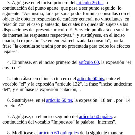
3. Agrégase en el inciso primero del
artículo 26 bis
, a
continuación del punto aparte, que pasa a ser punto seguido, lo
siguiente: "Asimismo, toda persona podrá formular consultas con el
objeto de obtener respuestas de carácter general, no vinculantes, en
relación con el caso planteado, las cuales no quedarán sujetas a las
disposiciones del presente artículo. El Servicio publicará en su sitio
de internet las respuestas respectivas.", y sustitúyese, en el inciso
cuarto, la expresión "se entenderá rechazada la consulta", por la
frase "la consulta se tendrá por no presentada para todos los efectos
legales".
4. Elimínase, en el inciso primero del
artículo 60
, la expresión "el
envío de".
5. Intercálase en el inciso tercero del
artículo 60 bis
, entre el
vocablo "el" y la expresión "artículo 132", la frase "inciso undécimo
del"; y elimínase la expresión "citación,".
6. Sustitúyese, en el
artículo 60 ter
, la expresión "18 ter", por "14
ter letra A".
7. Agrégase, en el inciso segundo del
artículo 60 quáter
, a
continuación del vocablo "Impuestos" la palabra "Internos".
8. Modifícase el
artículo 60 quinquies
de la siguiente manera: