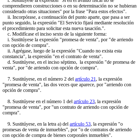
i. Sustitúyese la expresión "Si en el avalúo fiscal no se
comprendieren construcciones o en su determinación no se hubieran
considerado otras situaciones" por la frase "Para estos efectos".
ii. Incorpórase, a continuación del punto aparte, que pasa a ser
punto seguido, la expresión "El Servicio fijará mediante resolución
el procedimiento para solicitar esta nueva tasación.".
c. Modifícase el inciso sexto de la siguiente forma:
i. Sustitúyese la expresión "promesa de venta", por "de arriendo
con opción de compra".
ii. Agrégase, luego de la expresión "Cuando no exista esta
constancia", la expresión "en el contrato de venta".
d. Sustitúyese, en el inciso séptimo, la expresión "de promesa de
venta", por "de arriendo con opción de compra".
7. Sustitúyese, en el número 2 del
artículo 21
, la expresión
"promesa de venta", las dos veces que aparece, por "arriendo con
opción de compra".
8. Sustitúyese en el número 1 del
artículo 23
, la expresión
"promesa de venta", por "un contrato de arriendo con opción de
compra".
9. Sustitúyese, en la letra a) del
artículo 53
, la expresión "o
promesas de venta de inmuebles", por "o de contratos de arriendo
con opción de compra de bienes corporales inmuebles".