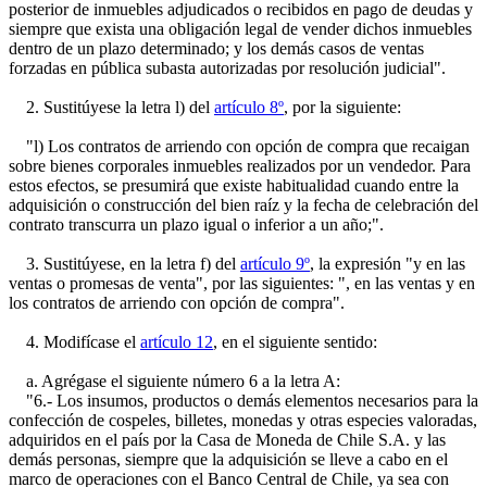
posterior de inmuebles adjudicados o recibidos en pago de deudas y
siempre que exista una obligación legal de vender dichos inmuebles
dentro de un plazo determinado; y los demás casos de ventas
forzadas en pública subasta autorizadas por resolución judicial".
2. Sustitúyese la letra l) del
artículo 8º
, por la siguiente:
"l) Los contratos de arriendo con opción de compra que recaigan
sobre bienes corporales inmuebles realizados por un vendedor. Para
estos efectos, se presumirá que existe habitualidad cuando entre la
adquisición o construcción del bien raíz y la fecha de celebración del
contrato transcurra un plazo igual o inferior a un año;".
3. Sustitúyese, en la letra f) del
artículo 9º
, la expresión "y en las
ventas o promesas de venta", por las siguientes: ", en las ventas y en
los contratos de arriendo con opción de compra".
4. Modifícase el
artículo 12
, en el siguiente sentido:
a. Agrégase el siguiente número 6 a la letra A:
"6.- Los insumos, productos o demás elementos necesarios para la
confección de cospeles, billetes, monedas y otras especies valoradas,
adquiridos en el país por la Casa de Moneda de Chile S.A. y las
demás personas, siempre que la adquisición se lleve a cabo en el
marco de operaciones con el Banco Central de Chile, ya sea con