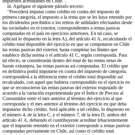
impuestos acreditables en Chile.".
iii. Agrégase el siguiente párrafo tercero:
"Procederá imputar como crédito en contra del impuesto de
primera categoría, el impuesto a la renta que se les haya retenido por
los dividendos percibidos o los retiros de utilidades efectuados desde
las sociedades en el exterior, correspondientes a rentas pasivas
computadas en el país en ejercicios anteriores. En tal caso, se
aplicará lo dispuesto en la letra A), del artículo 41 A, recalculando el
crédito total disponible del ejercicio en que se computaron en Chile
las rentas pasivas del exterior, hasta completar los límites que
establece dicha norma o el artículo 41 C, según corresponda. Para
tal efecto, se considerarán dentro del total de las rentas netas de
fuente extranjera, las rentas pasivas así computadas. El crédito que
en definitiva podrá imputarse en contra del impuesto de categoría,
corresponderá a la diferencia entre el crédito total disponible así
recalculado, con aquel que hubiera correspondido en el ejercicio en
que se reconocieron las rentas pasivas del exterior reajustado de
acuerdo a la variación experimentada por el Índice de Precios al
Consumidor entre el mes anterior al término del ejercicio al que
corresponda y el mes anterior al término del ejercicio en que deba
imputarse dicho crédito. Será aplicable a tal crédito, lo dispuesto en
el número 4, de la letra C, y el número 7, de la letra D, ambos del
artículo 41 A, debiendo el contribuyente acreditar fehacientemente
que el impuesto retenido en el exterior corresponde a rentas pasivas
computadas previamente en Chile, así como el crédito total