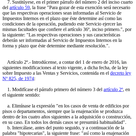
7. Sustitúyese, en el primer párrafo del número 2 del inciso cuarto
del
artículo 59
, la frase "Para gozar de esta exención será necesario
que las respectivas operaciones sean informadas al Servicio de
Impuestos Internos en el plazo que éste determine así como las
condiciones de la operación, pudiendo este Servicio ejercer las
mismas facultades que confiere el artículo 36º, inciso primero.", por
la siguiente: "Las respectivas operaciones y sus características
deberán ser informadas al Servicio de Impuestos Internos en la
forma y plazo que éste determine mediante resolución.".
Artículo 2º.- Introdúcense, a contar del 1 de enero de 2016, las
siguientes modificaciones al texto vigente, a dicha fecha, de la ley
sobre Impuesto a las Ventas y Servicios, contenida en el
decreto ley
Nº 825, de 1974
:
1. Modifícase el párrafo primero del número 3 del
artículo 2º
, en
el siguiente sentido:
a. Elimínase la expresión "en los casos de venta de edificios por
pisos o departamentos, siempre que la enajenación se produzca
dentro de los cuatro años siguientes a la adquisición o construcción,
en su caso. En todos los demás casos se presumirá habitualidad".
b. Intercálase, antes del punto seguido, y a continuación de la
palabra "hipotecarias", la siguiente frase: "así como la enajenación