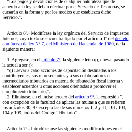
"Los pagos y devoluciones de cualquier naturaleza que de
acuerdo a la ley se deban efectuar por el Servicio de Tesorerías, se
cursarán en la forma y por los medios que establezca dicho
Servicio.".
Artículo 6º.- Modifícase la ley orgánica del Servicio de Impuestos
Internos, cuyo texto se encuentra fijado por el artículo 1º del
decreto
con fuerza de ley Nº 7, del Ministerio de Hacienda, de 1980
, de la
siguiente manera:
1. Agrégase, en el
artículo 7º
, la siguiente letra q), nueva, pasando
la actual a ser r):
"q) Llevar a cabo acciones de capacitación destinadas a los
contribuyentes, sus representantes y a sus colaboradores o
intermediarios tributarios en materia de tributación fiscal interna y
establecer acuerdos u otras acciones orientadas a promover el
cumplimiento tributario;".
2. Elimínase, en el inciso tercero del
artículo 9º
, la expresión ",
con excepción de la facultad de aplicar las multas a que se refieren
los artículos 30; 97 excepto las de sus números 1, 2 y 11, 101, 103,
104 y 109, todos del Código Tributario".
Artículo 7º.- Introdúzcanse las siguientes modificaciones en el