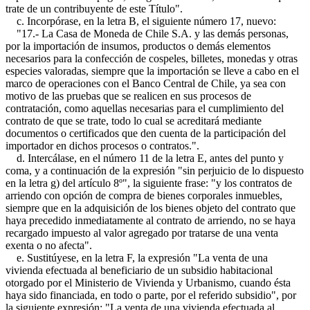
trate de un contribuyente de este Título".
c. Incorpórase, en la letra B, el siguiente número 17, nuevo:
"17.- La Casa de Moneda de Chile S.A. y las demás personas,
por la importación de insumos, productos o demás elementos
necesarios para la confección de cospeles, billetes, monedas y otras
especies valoradas, siempre que la importación se lleve a cabo en el
marco de operaciones con el Banco Central de Chile, ya sea con
motivo de las pruebas que se realicen en sus procesos de
contratación, como aquellas necesarias para el cumplimiento del
contrato de que se trate, todo lo cual se acreditará mediante
documentos o certificados que den cuenta de la participación del
importador en dichos procesos o contratos.".
d. Intercálase, en el número 11 de la letra E, antes del punto y
coma, y a continuación de la expresión "sin perjuicio de lo dispuesto
en la letra g) del artículo 8º", la siguiente frase: "y los contratos de
arriendo con opción de compra de bienes corporales inmuebles,
siempre que en la adquisición de los bienes objeto del contrato que
haya precedido inmediatamente al contrato de arriendo, no se haya
recargado impuesto al valor agregado por tratarse de una venta
exenta o no afecta".
e. Sustitúyese, en la letra F, la expresión "La venta de una
vivienda efectuada al beneficiario de un subsidio habitacional
otorgado por el Ministerio de Vivienda y Urbanismo, cuando ésta
haya sido financiada, en todo o parte, por el referido subsidio", por
la siguiente expresión: "La venta de una vivienda efectuada al