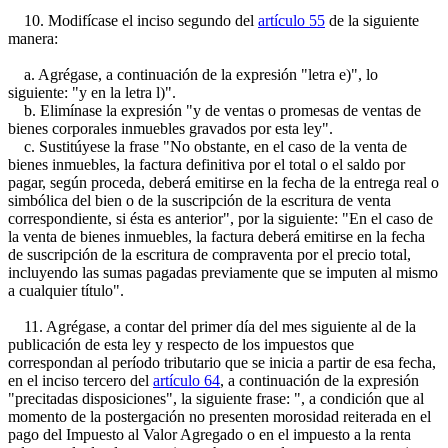
10. Modifícase el inciso segundo del
artículo 55
de la siguiente
manera:
a. Agrégase, a continuación de la expresión "letra e)", lo
siguiente: "y en la letra l)".
b. Elimínase la expresión "y de ventas o promesas de ventas de
bienes corporales inmuebles gravados por esta ley".
c. Sustitúyese la frase "No obstante, en el caso de la venta de
bienes inmuebles, la factura definitiva por el total o el saldo por
pagar, según proceda, deberá emitirse en la fecha de la entrega real o
simbólica del bien o de la suscripción de la escritura de venta
correspondiente, si ésta es anterior", por la siguiente: "En el caso de
la venta de bienes inmuebles, la factura deberá emitirse en la fecha
de suscripción de la escritura de compraventa por el precio total,
incluyendo las sumas pagadas previamente que se imputen al mismo
a cualquier título".
11. Agrégase, a contar del primer día del mes siguiente al de la
publicación de esta ley y respecto de los impuestos que
correspondan al período tributario que se inicia a partir de esa fecha,
en el inciso tercero del
artículo 64
, a continuación de la expresión
"precitadas disposiciones", la siguiente frase: ", a condición que al
momento de la postergación no presenten morosidad reiterada en el
pago del Impuesto al Valor Agregado o en el impuesto a la renta