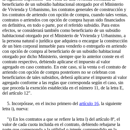
beneficiario de un subsidio habitacional otorgado por el Ministerio
de Vivienda y Urbanismo, los contratos generales de construcción y
los contratos de arriendo con opción de compra, cuando tales ventas,
contratos o arriendos con opción de compra hayan sido financiados
en definitiva, en todo o parte, por el referido subsidio. Para estos
efectos, se considerará también como beneficiario de un subsidio
habitacional otorgado por el Ministerio de Vivienda y Urbanismo, a
la persona natural o jurídica que adquiera o encargue la construcción
de un bien corporal inmueble para venderlo o entregarlo en arriendo
con opción de compra al beneficiario de un subsidio habitacional
otorgado por dicho Ministerio, siempre que lo anterior conste en el
contrato respectivo, debiendo aplicarse el impuesto al valor
agregado en caso contrario. En este caso, si la venta o el contrato de
arriendo con opción de compra posteriores no se celebran con
beneficiarios de tales subsidios, deberá aplicarse el impuesto al valor
agregado conforme a las reglas que corresponda según el caso, sin
que proceda la exención establecida en el número 11, de la letra E,
del artículo 12".
5. Incorpórase, en el inciso primero del
artículo 16
, la siguiente
letra i), nueva:
"i) En los contratos a que se refiere la letra l) del artículo 8º, el
valor de cada cuota incluida en el contrato, debiendo rebajarse la
parte que corresponda a la utilidad o interés comprendido en la