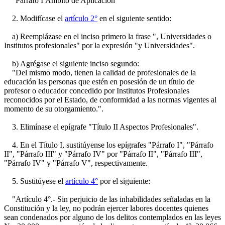
"Párrafo I Ámbito de Aplicación"
2. Modifícase el
artículo 2°
en el siguiente sentido:
a) Reemplázase en el inciso primero la frase ", Universidades o
Institutos profesionales" por la expresión "y Universidades".
b) Agrégase el siguiente inciso segundo:
"Del mismo modo, tienen la calidad de profesionales de la
educación las personas que estén en posesión de un título de
profesor o educador concedido por Institutos Profesionales
reconocidos por el Estado, de conformidad a las normas vigentes al
momento de su otorgamiento.".
3. Elimínase el epígrafe "Título II Aspectos Profesionales".
4. En el Título I, sustitúyense los epígrafes "Párrafo I", "Párrafo
II", "Párrafo III" y "Párrafo IV" por "Párrafo II", "Párrafo III",
"Párrafo IV" y "Párrafo V", respectivamente.
5. Sustitúyese el
artículo 4°
por el siguiente:
"Artículo 4°.- Sin perjuicio de las inhabilidades señaladas en la
Constitución y la ley, no podrán ejercer labores docentes quienes
sean condenados por alguno de los delitos contemplados en las leyes