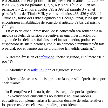
Nos20.000, con excepción de lo dispuesto en su artículo 4°, 20.066
y 20.357, y en los párrafos 1, 2, 5, 6 y 8 del Título VII; en los
párrafos 1 y 2, en los artículos 395 a 398 del párrafo 3 y en el
párrafo 5 bis del Título VIII, y en los artículos 433, 436 y 438 del
Título IX, todos del Libro Segundo del Código Penal, y los que se
encontraren inhabilitados de acuerdo al artículo 39 bis del mismo
Código.
En caso de que el profesional de la educación sea sometido a la
medida cautelar de prisión preventiva en una investigación por
alguno de los delitos señalados en el inciso anterior, podrá ser
suspendido de sus funciones, con o sin derecho a remuneración total
o parcial, por el tiempo que se prolongue la medida cautelar.".
6. Reemplázase en el
artículo 5°
, inciso segundo, el número "III"
por "IV".
7. Modifícase el
artículo 6°
en el siguiente sentido:
a) Reemplázase en su inciso primero la expresión "prebásico" por
"parvulario".
b) Reemplázase la letra b) del inciso segundo por la siguiente:
"b) Actividades curriculares no lectivas: aquellas labores
educativas complementarias a la función docente de aula, relativa a
los procesos de enseñanza-aprendizaje considerando,