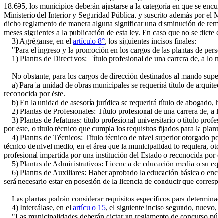
18.695, los municipios deberán ajustarse a la categoría en que se encu
Ministerio del Interior y Seguridad Pública, y suscrito además por el M
dicho reglamento de manera alguna significar una disminución de remu
meses siguientes a la publicación de esta ley. En caso que no se dicte
3) Agréganse, en el
artículo 8°
, los siguientes incisos finales:
"Para el ingreso y la promoción en los cargos de las plantas de perso
1) Plantas de Directivos: Título profesional de una carrera de, a lo 
No obstante, para los cargos de dirección destinados al mando superi
a) Para la unidad de obras municipales se requerirá título de arquitect
reconocida por éste.
b) En la unidad de asesoría jurídica se requerirá título de abogado, ha
2) Plantas de Profesionales: Título profesional de una carrera de, a 
3) Plantas de Jefaturas: título profesional universitario o título pro
por éste, o título técnico que cumpla los requisitos fijados para la plan
4) Plantas de Técnicos: Título técnico de nivel superior otorgado por 
técnico de nivel medio, en el área que la municipalidad lo requiera, o
profesional impartida por una institución del Estado o reconocida por é
5) Plantas de Administrativos: Licencia de educación media o su eq
6) Plantas de Auxiliares: Haber aprobado la educación básica o encon
será necesario estar en posesión de la licencia de conducir que corre
Las plantas podrán considerar requisitos específicos para determina
4) Intercálase, en el
artículo 15
, el siguiente inciso segundo, nuevo,
"Las municipalidades deberán dictar un reglamento de concurso púb