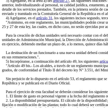
3) Agréganse, en la letra a) del
artículo 27
, las siguientes oraciones
anterior, individualizando al personal, su calidad jurídica, estamento,
detalle de los servicios prestados. También, en la primera sesión de ca
enviado y tramitado en la Contraloría General de la República en el a
4) Agréganse, en el
artículo 31
, los siguientes incisos segundo, terc
"Asimismo, en este reglamento, las municipalidades podrán crear unid
25 y 27 de esta ley, las cuales, en dicho caso, no serán ejercidas por 
Para la creación de dichas unidades será necesario contar con el deb
unidades de Administración Municipal, la Dirección de Administración 
en ejercicio, debiendo mediar un plazo de, a lo menos, quince días háb
La destinación de un funcionario a una nueva unidad deberá considerar
en sus remuneraciones.".
5) Incorpóranse, a continuación del artículo 49, los siguientes
artíc
"Artículo 49 bis.- Los alcaldes, a través de un reglamento municipal, 
grados, de conformidad al Título II del decreto ley N° 3.551, del Mi
Sin perjuicio de lo dispuesto en el artículo 53, el reglamento que se d
República y se publicará en el Diario Oficial.
Para el ejercicio de esta facultad se deberán considerar los siguientes
1. El límite de gasto en personal vigente a la fecha del reglamento r
2. La disponibilidad presupuestaria. El cálculo de la disponibilidad 
fijación o modificación de las plantas; todo lo cual deberá ser certifi