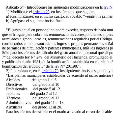
Artículo 5°.- Introdúcense las siguientes modificaciones en la
ley N
1) Modifícase el
artículo 2°
, en los términos que siguen:
a) Reemplázanse, en el inciso cuarto, el vocablo "veinte", la primera
b) Agrégase el siguiente inciso final:
"El gasto anual en personal no podrá exceder, respecto de cada munici
que se irrogue para cubrir las remuneraciones correspondientes al per
asimilados a grado, jornales, remuneraciones reguladas por el Código d
considerados como la suma de los ingresos propios permanentes señala
de permisos de circulación y patentes municipales, más los ingresos p
Sólo para los efectos del cálculo del gasto anual en personal que dispo
7° del decreto ley N° 249, del Ministerio de Hacienda, promulgado el
y publicado el año 1981; de la bonificación establecida en el artículo 
bonificación del artículo 3° de la ley N° 20.198.".
2) Incorpóranse, en el
artículo 7°
, los siguientes incisos segundo y t
"Las plantas municipales establecidas de acuerdo al inciso anterior te
Alcaldes del grado 1 al 6
Directivos del grado 3 al 10
Profesionales del grado 5 al 12
Jefaturas del grado 7 al 12
Técnicos del grado 9 al 17
Administrativos del grado 11 al 18
Auxiliares del grado 13 al 20.
Para los efectos de establecer el grado asignado al cargo de alcalde d