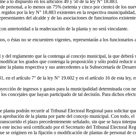
e a lo dispuesto en los artículos 49 y 50 de la ley N° 18.883.
e personal, a lo menos un 75% (setenta y cinco por ciento) de los nuevo
egidos por la ley N° 18.883 existentes en la respectiva municipalidad, e
representantes del alcalde y de las asociaciones de funcionarios existent
n anterioridad a la readecuación de la planta y no será vinculante.
 o éstas no se encuentren vigentes, representarán a los funcionarios a
y del reglamento que la contenga al concejo municipal, la que deberá ser
ificar los grados que contenga la proposición y sólo podrá reducir o 
 la planta respectiva y sus antecedentes a la Subsecretaría de Desarrol
 en el artículo 7° de la ley N° 19.602 y en el artículo 16 de esta ley, en
ección de ingresos y gastos para la municipalidad determinada con neg
os concejales que hayan participado de tal decisión. Para dichos efectos 
planta podrán recurrir al Tribunal Electoral Regional para solicitar qu
 la aprobación de la planta por parte del concejo municipal. Con todo, el
 transcurrido el plazo precedentemente señalado, sin que se haya interpue
este inciso será certificado por el Secretario del Tribunal Electoral Reg
e se originen en la fijación o modificación de plantas de personal de c