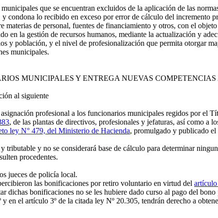
s municipales que se encuentran excluidos de la aplicación de las norm
, y condona lo recibido en exceso por error de cálculo del incremento p
e materias de personal, fuentes de financiamiento y otros, con el objeto
o en la gestión de recursos humanos, mediante la actualización y adecu
ios y población, y el nivel de profesionalización que permita otorgar ma
nes municipales.
NARIOS MUNICIPALES Y ENTREGA NUEVAS COMPETENCIAS
ón al siguiente
ignación profesional a los funcionarios municipales regidos por el Tít
883
, de las plantas de directivos, profesionales y jefaturas, así como a l
reto ley N° 479, del Ministerio de Hacienda
, promulgado y publicado el
 tributable y no se considerará base de cálculo para determinar ning
esulten procedentes.
os jueces de policía local.
rcibieron las bonificaciones por retiro voluntario en virtud del
artícul
tar dichas bonificaciones no se les hubiere dado curso al pago del bon
 y en el artículo 3º de la citada ley Nº 20.305, tendrán derecho a obte