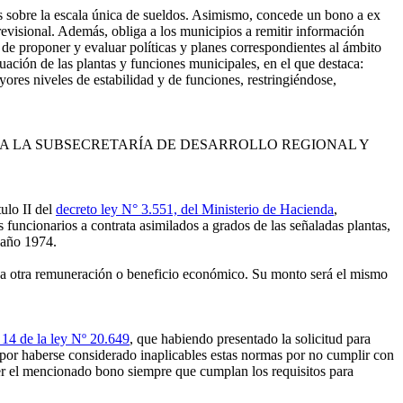
as sobre la escala única de sueldos. Asimismo, concede un bono a ex
revisional. Además, obliga a los municipios a remitir información
 de proponer y evaluar políticas y planes correspondientes al ámbito
ación de las plantas y funciones municipales, en el que destaca:
yores niveles de estabilidad y de funciones, restringiéndose,
 A LA SUBSECRETARÍA DE DESARROLLO REGIONAL Y
ulo II del
decreto ley N° 3.551, del Ministerio de Hacienda
,
os funcionarios a contrata asimilados a grados de las señaladas plantas,
 año 1974.
una otra remuneración o beneficio económico. Su monto será el mismo
o 14 de la ley Nº 20.649
, que habiendo presentado la solicitud para
o por haberse considerado inaplicables estas normas por no cumplir con
ner el mencionado bono siempre que cumplan los requisitos para