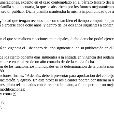
eraciones, excepto en el caso contemplado en el párrafo tercero del lit
lanilla suplementaria, la que se absorberá por los futuros mejoramient
el sector público. Dicha planilla mantendrá la misma imponibilidad que
tigüedad que tengan reconocida, como también el tiempo computable pa
á ejercerse cada ocho años, y dentro de los dos años siguientes a conta
el que se realicen elecciones municipales, dicho derecho podrá ejercers
en vigencia el 1 de enero del año siguiente al de su publicación en el D
de los ciento ochenta días siguientes a la entrada en vigencia del reglam
ctuarse en el plazo de un año contado desde la citada fecha.
ión de los funcionarios municipales en la determinación de la planta mu
880.
oraciones finales: "Además, deberá presentar para aprobación del concejo
citación, y egreso. En este proceso los alcaldes podrán considerar la 
lanes piloto relacionados con el recurso humano, a fin de permitir un me
s modificaciones:
y coma (;).
i):
".