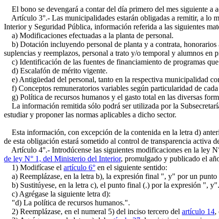
El bono se devengará a contar del día primero del mes siguiente a a
Artículo 3°.- Las municipalidades estarán obligadas a remitir, a lo m
Interior y Seguridad Pública, información referida a las siguientes ma
a) Modificaciones efectuadas a la planta de personal.
b) Dotación incluyendo personal de planta y a contrata, honorarios a
suplencias y reemplazos, personal a trato y/o temporal y alumnos en pr
c) Identificación de las fuentes de financiamiento de programas que p
d) Escalafón de mérito vigente.
e) Antigüedad del personal, tanto en la respectiva municipalidad co
f) Conceptos remuneratorios variables según particularidad de cada 
g) Política de recursos humanos y el gasto total en las diversas form
La información remitida sólo podrá ser utilizada por la Subsecretaría
estudiar y proponer las normas aplicables a dicho sector.
Esta información, con excepción de la contenida en la letra d) anter
de esta obligación estará sometido al control de transparencia activa 
Artículo 4°.- Introdúcense las siguientes modificaciones en la ley N°
de ley N° 1, del Ministerio del Interior
, promulgado y publicado el añ
1) Modifícase el
artículo 6°
en el siguiente sentido:
a) Reemplázase, en la letra b), la expresión final ", y" por un punto 
b) Sustitúyese, en la letra c), el punto final (.) por la expresión ", y"
c) Agrégase la siguiente letra d):
"d) La política de recursos humanos.".
2) Reemplázase, en el numeral 5) del inciso tercero del
artículo 14
,