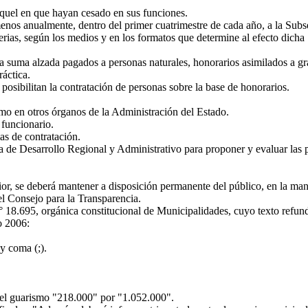
quel en que hayan cesado en sus funciones.
enos anualmente, dentro del primer cuatrimestre de cada año, a la Subse
terias, según los medios y en los formatos que determine al efecto dicha
 suma alzada pagados a personas naturales, honorarios asimilados a gr
áctica.
osibilitan la contratación de personas sobre la base de honorarios.
mo en otros órganos de la Administración del Estado.
funcionario.
as de contratación.
 de Desarrollo Regional y Administrativo para proponer y evaluar las p
ior, se deberá mantener a disposición permanente del público, en la ma
del Consejo para la Transparencia.
 18.695, orgánica constitucional de Municipalidades, cuyo texto refund
o 2006:
y coma (;).
.
 el guarismo "218.000" por "1.052.000".