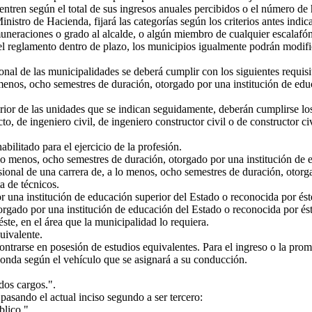
entren según el total de sus ingresos anuales percibidos o el número de
inistro de Hacienda, fijará las categorías según los criterios antes indi
neraciones o grado al alcalde, o algún miembro de cualquier escalafón 
 el reglamento dentro de plazo, los municipios igualmente podrán modific
nal de las municipalidades se deberá cumplir con los siguientes requisi
menos, ocho semestres de duración, otorgado por una institución de edu
or de las unidades que se indican seguidamente, deberán cumplirse los 
o, de ingeniero civil, de ingeniero constructor civil o de constructor c
bilitado para el ejercicio de la profesión.
lo menos, ocho semestres de duración, otorgado por una institución de 
fesional de una carrera de, a lo menos, ocho semestres de duración, otor
ta de técnicos.
una institución de educación superior del Estado o reconocida por éste, 
torgado por una institución de educación del Estado o reconocida por és
ste, en el área que la municipalidad lo requiera.
uivalente.
trarse en posesión de estudios equivalentes. Para el ingreso o la prom
sponda según el vehículo que se asignará a su conducción.
dos cargos.".
 pasando el actual inciso segundo a ser tercero:
lico.".