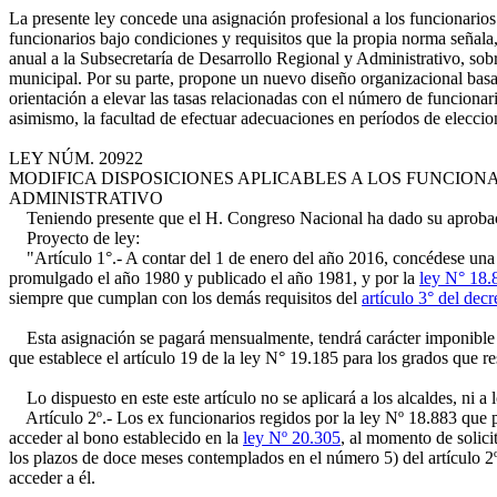
La presente ley concede una asignación profesional a los funcionario
funcionarios bajo condiciones y requisitos que la propia norma señala
anual a la Subsecretaría de Desarrollo Regional y Administrativo, sobr
municipal. Por su parte, propone un nuevo diseño organizacional basad
orientación a elevar las tasas relacionadas con el número de funcionar
asimismo, la facultad de efectuar adecuaciones en períodos de eleccio
LEY NÚM. 20922
MODIFICA DISPOSICIONES APLICABLES A LOS FUNCIO
ADMINISTRATIVO
Teniendo presente que el H. Congreso Nacional ha dado su aprobaci
Proyecto de ley:
"Artículo 1°.- A contar del 1 de enero del año 2016, concédese una as
promulgado el año 1980 y publicado el año 1981, y por la
ley N° 18.
siempre que cumplan con los demás requisitos del
artículo 3° del dec
Esta asignación se pagará mensualmente, tendrá carácter imponible y
que establece el artículo 19 de la ley N° 19.185 para los grados que r
Lo dispuesto en este este artículo no se aplicará a los alcaldes, ni a l
Artículo 2º.- Los ex funcionarios regidos por la ley Nº 18.883 que pe
acceder al bono establecido en la
ley Nº 20.305
, al momento de solici
los plazos de doce meses contemplados en el número 5) del artículo 2º
acceder a él.