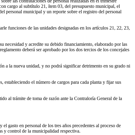
sobre las contrataciones de personal realizadas en el trimestre
con cargo al subtítulo 21, ítem 03, del presupuesto municipal, el
del personal municipal y un reporte sobre el registro del personal
e funciones de las unidades designadas en los artículos 21, 22, 23,
u necesidad y acredite su debido financiamiento, elaborado por las
reglamento deberá ser aprobado por los dos tercios de los concejales
n a la nueva unidad, y no podrá significar detrimento en su grado ni
s, estableciendo el número de cargos para cada planta y fijar sus
tido al trámite de toma de razón ante la Contraloría General de la
 el gasto en personal de los tres años precedentes al proceso de
as y control de la municipalidad respectiva.