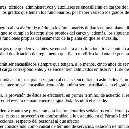
ras, técnicos, administrativos y auxiliares se encasillarán en cargos de
 los grados que tenían los funcionarios, por haber variado los grados de 
uerdo al escalafón de mérito, a los funcionarios titulares en una planta
 que se cumplan los requisitos propios del cargo y, además, los siguient
s funciones propias del estamento de la planta en que se encasilla.
gos que queden vacantes, se encasillará a los funcionarios a contrata as
cultad de dictación del reglamento que fija o modifica la planta de person
rán ser encasillados siempre que tengan, a lo menos, cinco años de serv
 cargo correspondiente, y se encuentren calificados en lista N° 1, de dis
nda a la misma planta y grado al cual se encontraban asimilados. Con 
s anteriores al encasillamiento sólo podrán ser encasillados en el grad
la provisión de éstos se efectuará, en primer término, de acuerdo al res
 en el evento de mantenerse la igualdad, decidirá el alcalde.
 vacantes se proveerán con los funcionarios señalados en la letra a) an
 éstos se proveerán en conformidad a lo estatuido en el Párrafo I del Tí
cciones, respecto del personal al que afecte:
 considerado como causal de término de servicios, cesación de funcione