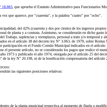
° 18.883
, que aprueba el Estatuto Administrativo para Funcionarios Mu
 vez que aparece, por "cuarenta", y la palabra "cuatro" por "ocho".
palidad, del 42% (cuarenta y dos por ciento) de los ingresos propios p
sonal de planta y a contrata. Asimismo, se considerarán en dicho gasto 
el Trabajo, suplencias y reemplazos, personal a trato y/o temporal y al
dos en el artículo 38 del decreto ley N° 3.063, de 1979, sobre Rentas 
or participación en el Fondo Común Municipal indicados en el artículo 
ne el presente artículo, no se considerarán los pagos que realice el mun
 año 1973 y publicado el año 1974, otorgada por el artículo 25 del dec
3° de la ley N° 20.198, ni de la bonificación compensatoria del artículo
ercero:
ndrán las siguientes posiciones relativas:
entro de la planta municipal respectiva al momento de fijarla o modifica