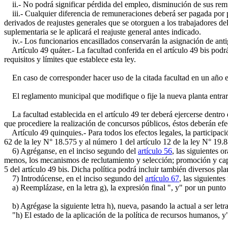
ii.- No podrá significar pérdida del empleo, disminución de sus remun
iii.- Cualquier diferencia de remuneraciones deberá ser pagada por p
derivados de reajustes generales que se otorguen a los trabajadores d
suplementaria se le aplicará el reajuste general antes indicado.
iv.- Los funcionarios encasillados conservarán la asignación de an
Artículo 49 quáter.- La facultad conferida en el artículo 49 bis podr
requisitos y límites que establece esta ley.
En caso de corresponder hacer uso de la citada facultad en un año en 
El reglamento municipal que modifique o fije la nueva planta entrará 
La facultad establecida en el artículo 49 ter deberá ejercerse dentro 
que procediere la realización de concursos públicos, éstos deberán efe
Artículo 49 quinquies.- Para todos los efectos legales, la participac
62 de la ley N° 18.575 y al número 1 del artículo 12 de la ley N° 19.
6) Agréganse, en el inciso segundo del
artículo 56
, las siguientes 
menos, los mecanismos de reclutamiento y selección; promoción y capa
5 del artículo 49 bis. Dicha política podrá incluir también diversos p
7) Introdúcense, en el inciso segundo del
artículo 67
, las siguiente
a) Reemplázase, en la letra g), la expresión final ", y" por un punto 
b) Agrégase la siguiente letra h), nueva, pasando la actual a ser letra 
"h) El estado de la aplicación de la política de recursos humanos, y