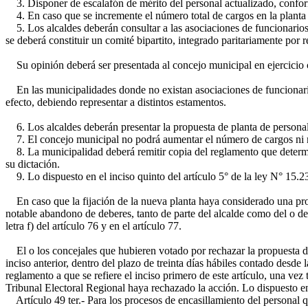
3. Disponer de escalafón de mérito del personal actualizado, conform
4. En caso que se incremente el número total de cargos en la planta d
5. Los alcaldes deberán consultar a las asociaciones de funcionarios r
se deberá constituir un comité bipartito, integrado paritariamente por 
Su opinión deberá ser presentada al concejo municipal en ejercicio co
En las municipalidades donde no existan asociaciones de funcionarios,
efecto, debiendo representar a distintos estamentos.
6. Los alcaldes deberán presentar la propuesta de planta de personal 
7. El concejo municipal no podrá aumentar el número de cargos ni mod
8. La municipalidad deberá remitir copia del reglamento que determine
su dictación.
9. Lo dispuesto en el inciso quinto del artículo 5° de la ley N° 15.231,
En caso que la fijación de la nueva planta haya considerado una proy
notable abandono de deberes, tanto de parte del alcalde como del o de l
letra f) del artículo 76 y en el artículo 77.
El o los concejales que hubieren votado por rechazar la propuesta de 
inciso anterior, dentro del plazo de treinta días hábiles contado desde
reglamento a que se refiere el inciso primero de este artículo, una vez
Tribunal Electoral Regional haya rechazado la acción. Lo dispuesto en 
Artículo 49 ter.- Para los procesos de encasillamiento del personal qu