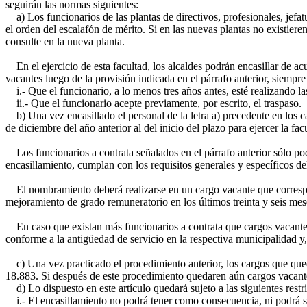
seguirán las normas siguientes:
a) Los funcionarios de las plantas de directivos, profesionales, jefatu
el orden del escalafón de mérito. Si en las nuevas plantas no existieren
consulte en la nueva planta.
En el ejercicio de esta facultad, los alcaldes podrán encasillar de ac
vacantes luego de la provisión indicada en el párrafo anterior, siempre
i.- Que el funcionario, a lo menos tres años antes, esté realizando la
ii.- Que el funcionario acepte previamente, por escrito, el traspaso.
b) Una vez encasillado el personal de la letra a) precedente en los car
de diciembre del año anterior al del inicio del plazo para ejercer la fa
Los funcionarios a contrata señalados en el párrafo anterior sólo pod
encasillamiento, cumplan con los requisitos generales y específicos del
El nombramiento deberá realizarse en un cargo vacante que correspo
mejoramiento de grado remuneratorio en los últimos treinta y seis mese
En caso que existan más funcionarios a contrata que cargos vacantes, 
conforme a la antigüedad de servicio en la respectiva municipalidad y,
c) Una vez practicado el procedimiento anterior, los cargos que queden
18.883. Si después de este procedimiento quedaren aún cargos vacantes,
d) Lo dispuesto en este artículo quedará sujeto a las siguientes restri
i.- El encasillamiento no podrá tener como consecuencia, ni podrá ser