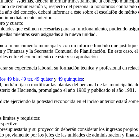
 finales: "Además, deberá informar trimestralmente al concejo municipal 
 grado de remuneración y, respecto del personal a honorarios contratado 
da año del concejo, deberá informar a éste sobre el escalafón de mérito 
ño inmediatamente anterior.".
ero y cuarto:
ades que estimen necesarias para su funcionamiento, pudiendo asignarl
aquellas mientras sean asignadas a la nueva unidad.
ido financiamiento municipal y con un informe fundado que justifique s
y Finanzas y la Secretaría Comunal de Planificación. En este caso, el 
iles entre el conocimiento de éste y su aprobación.
 su experiencia laboral, su formación técnica y profesional en relació
ulos 49 bis
,
49 ter
,
49 quáter
y
49 quinquies
:
podrán fijar o modificar las plantas del personal de las municipalidade
nisterio de Hacienda, promulgado el año 1980 y publicado el año 1981.
icte ejerciendo la potestad reconocida en el inciso anterior estará some
 límites y requisitos:
espectivo.
presupuestaria y su proyección deberán considerar los ingresos propios y
cado previamente por los jefes de las unidades de administración y finanz