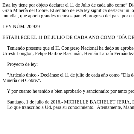
Esta ley tiene por objeto declarar el 11 de Julio de cada año como” D
Gran Minería del Cobre. El sentido de esta ley significa destacar un lo
mundial, que aporta grandes recursos para el progreso del país, por cu
LEY NÚM. 20.929
ESTABLECE EL 11 DE JULIO DE CADA AÑO COMO "DÍA D
Teniendo presente que el H. Congreso Nacional ha dado su aprobació
Urresti Longton, Felipe Harboe Bascuñán, Hernán Larraín Fernández 
Proyecto de ley:
"Artículo único.- Declárase el 11 de julio de cada año como "Día d
Minería del Cobre.".
Y por cuanto he tenido a bien aprobarlo y sancionarlo; por tanto pr
Santiago, 1 de julio de 2016.- MICHELLE BACHELET JERIA, Preside
Lo que transcribo a Ud. para su conocimiento.- Atentamente, Mahmud