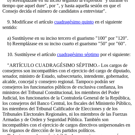
b) Reemplázase en su inciso segundo la expresión "y durante el
tiempo que aquel dure", por ", y hasta aquella sesión en que el
Consejo decida el número de candidatos a entrevistar".
9. Modifícase el artículo
cuadragésimo quinto
en el siguiente
sentido:
a) Sustitúyese en su inciso tercero el guarismo "100" por "120".
b) Reemplázase en su inciso cuarto el guarismo "50" por "60".
10. Sustitúyese el artículo
cuadragésimo séptimo
por el siguiente:
"ARTÍCULO CUADRAGÉSIMO SÉPTIMO.- Los cargos de
consejeros son incompatibles con el ejercicio del cargo de diputado,
senador, ministro de Estado, subsecretario, intendente, gobernador,
alcalde, concejal y consejero regional. Tampoco podrán ser
consejeros los funcionarios públicos de exclusiva confianza, los
ministros del Tribunal Constitucional, los miembros del Poder
Judicial, los funcionarios de la Contraloría General de la República,
los consejeros del Banco Central, los fiscales del Ministerio Público,
los miembros del Tribunal Calificador de Elecciones y de los
Tribunales Electorales Regionales, ni los miembros de las Fuerzas
Armadas y de Orden y Seguridad Pública. También son
incompatibles con el ejercicio de cargos directivos unipersonales en
los órganos de dirección de los partidos políticos.