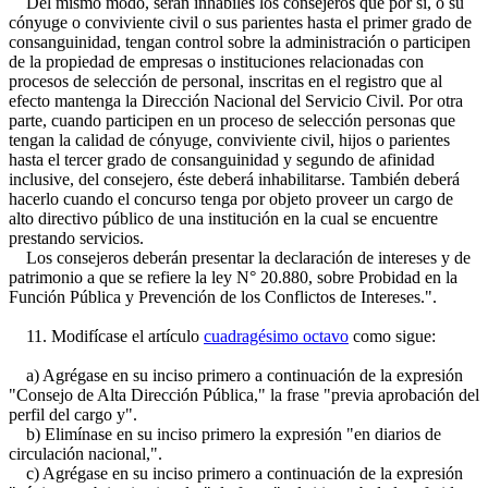
Del mismo modo, serán inhábiles los consejeros que por sí, o su
cónyuge o conviviente civil o sus parientes hasta el primer grado de
consanguinidad, tengan control sobre la administración o participen
de la propiedad de empresas o instituciones relacionadas con
procesos de selección de personal, inscritas en el registro que al
efecto mantenga la Dirección Nacional del Servicio Civil. Por otra
parte, cuando participen en un proceso de selección personas que
tengan la calidad de cónyuge, conviviente civil, hijos o parientes
hasta el tercer grado de consanguinidad y segundo de afinidad
inclusive, del consejero, éste deberá inhabilitarse. También deberá
hacerlo cuando el concurso tenga por objeto proveer un cargo de
alto directivo público de una institución en la cual se encuentre
prestando servicios.
Los consejeros deberán presentar la declaración de intereses y de
patrimonio a que se refiere la ley N° 20.880, sobre Probidad en la
Función Pública y Prevención de los Conflictos de Intereses.".
11. Modifícase el artículo
cuadragésimo octavo
como sigue:
a) Agrégase en su inciso primero a continuación de la expresión
"Consejo de Alta Dirección Pública," la frase "previa aprobación del
perfil del cargo y".
b) Elimínase en su inciso primero la expresión "en diarios de
circulación nacional,".
c) Agrégase en su inciso primero a continuación de la expresión