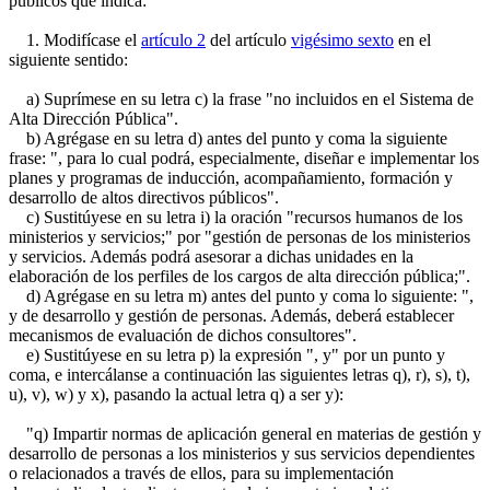
públicos que indica:
1. Modifícase el
artículo 2
del artículo
vigésimo sexto
en el
siguiente sentido:
a) Suprímese en su letra c) la frase "no incluidos en el Sistema de
Alta Dirección Pública".
b) Agrégase en su letra d) antes del punto y coma la siguiente
frase: ", para lo cual podrá, especialmente, diseñar e implementar los
planes y programas de inducción, acompañamiento, formación y
desarrollo de altos directivos públicos".
c) Sustitúyese en su letra i) la oración "recursos humanos de los
ministerios y servicios;" por "gestión de personas de los ministerios
y servicios. Además podrá asesorar a dichas unidades en la
elaboración de los perfiles de los cargos de alta dirección pública;".
d) Agrégase en su letra m) antes del punto y coma lo siguiente: ",
y de desarrollo y gestión de personas. Además, deberá establecer
mecanismos de evaluación de dichos consultores".
e) Sustitúyese en su letra p) la expresión ", y" por un punto y
coma, e intercálanse a continuación las siguientes letras q), r), s), t),
u), v), w) y x), pasando la actual letra q) a ser y):
"q) Impartir normas de aplicación general en materias de gestión y
desarrollo de personas a los ministerios y sus servicios dependientes
o relacionados a través de ellos, para su implementación