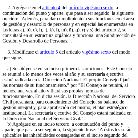
2. Agrégase en el
artículo 4
del
artículo vigésimo sexto
, a
continuación del punto y aparte, que pasa a ser seguido, la siguiente
oración: "Además, para dar cumplimiento a sus funciones en el área
de gestión y desarrollo de personas y en especial las enumeradas en
las letras a), b), c), i), j), k), l), m), ñ), q), r) y s) del artículo 2, se
consultará en su estructura orgánica y funcional una Subdirección de
Gestión y Desarrollo de Personas.".
3. Modifícase el
artículo 5
del artículo
vigésimo sexto
del modo
que sigue:
a) Sustitúyense en su inciso primero las oraciones "Este Consejo
se reunirá a lo menos dos veces al año y su secretaría ejecutiva
estará radicada en la Dirección Nacional. El propio Consejo fijará
las normas de su funcionamiento." por "El Consejo se reunirá, al
menos, una vez al año y fijará sus propias normas de
funcionamiento. En dicha sesión, la Dirección Nacional del Servicio
Civil presentará, para conocimiento del Consejo, su balance de
gestión integral y, para aprobación del mismo, el plan estratégico
institucional. La secretaría ejecutiva del Consejo estará radicada en
la Dirección Nacional del Servicio Civil.".
b) Agrégase en su inciso tercero, a continuación del punto y
aparte, que pasa a ser seguido, la siguiente frase: "A éstos les serán
aplicables las inhabilidades consagradas en el inciso segundo del