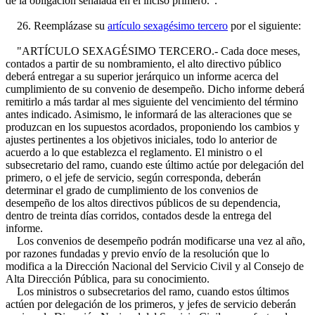
de la obligación señalada en el inciso primero.".
26. Reemplázase su
artículo sexagésimo tercero
por el siguiente:
"ARTÍCULO SEXAGÉSIMO TERCERO.- Cada doce meses,
contados a partir de su nombramiento, el alto directivo público
deberá entregar a su superior jerárquico un informe acerca del
cumplimiento de su convenio de desempeño. Dicho informe deberá
remitirlo a más tardar al mes siguiente del vencimiento del término
antes indicado. Asimismo, le informará de las alteraciones que se
produzcan en los supuestos acordados, proponiendo los cambios y
ajustes pertinentes a los objetivos iniciales, todo lo anterior de
acuerdo a lo que establezca el reglamento. El ministro o el
subsecretario del ramo, cuando este último actúe por delegación del
primero, o el jefe de servicio, según corresponda, deberán
determinar el grado de cumplimiento de los convenios de
desempeño de los altos directivos públicos de su dependencia,
dentro de treinta días corridos, contados desde la entrega del
informe.
Los convenios de desempeño podrán modificarse una vez al año,
por razones fundadas y previo envío de la resolución que lo
modifica a la Dirección Nacional del Servicio Civil y al Consejo de
Alta Dirección Pública, para su conocimiento.
Los ministros o subsecretarios del ramo, cuando estos últimos
actúen por delegación de los primeros, y jefes de servicio deberán