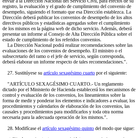
enviar a la Dirección Nacional del Servicio Civil, para efectos de su
registro, la evaluación y el grado de cumplimiento del convenio de
desempeño, siguiendo el formato que esa Dirección establezca. La
Dirección deberá publicar los convenios de desempeño de los altos
directivos públicos y estadísticas agregadas sobre el cumplimiento
de los mismos en la página web de dicho servicio. Además, deberá
presentar un informe al Consejo de Alta Dirección Pública sobre el
estado de cumplimiento de los referidos convenios.
La Dirección Nacional podrá realizar recomendaciones sobre las
evaluaciones de los convenios de desempeño. El ministro o el
subsecretario del ramo o el jefe de servicio, según corresponda,
deberá elaborar un informe respecto de tales recomendaciones.".
27. Sustitúyese su
artículo sexagésimo cuarto
por el siguiente:
"ARTÍCULO SEXAGÉSIMO CUARTO.- Un reglamento
dictado por el Ministerio de Hacienda establecerá los mecanismos de
control y evaluación de los convenios, los lineamientos sobre la
forma de medir y ponderar los elementos e indicadores a evaluar, los
procedimientos y calendarios de elaboración de los convenios, las
causales y procedimientos para modificarlos y toda otra norma
necesaria para la adecuada operación de los mismos.".
28. Modifícase el
artículo sexagésimo quinto
del modo que sigue: