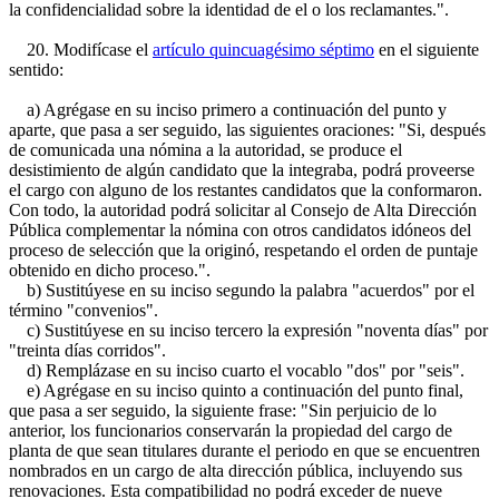
la confidencialidad sobre la identidad de el o los reclamantes.".
20. Modifícase el
artículo quincuagésimo séptimo
en el siguiente
sentido:
a) Agrégase en su inciso primero a continuación del punto y
aparte, que pasa a ser seguido, las siguientes oraciones: "Si, después
de comunicada una nómina a la autoridad, se produce el
desistimiento de algún candidato que la integraba, podrá proveerse
el cargo con alguno de los restantes candidatos que la conformaron.
Con todo, la autoridad podrá solicitar al Consejo de Alta Dirección
Pública complementar la nómina con otros candidatos idóneos del
proceso de selección que la originó, respetando el orden de puntaje
obtenido en dicho proceso.".
b) Sustitúyese en su inciso segundo la palabra "acuerdos" por el
término "convenios".
c) Sustitúyese en su inciso tercero la expresión "noventa días" por
"treinta días corridos".
d) Remplázase en su inciso cuarto el vocablo "dos" por "seis".
e) Agrégase en su inciso quinto a continuación del punto final,
que pasa a ser seguido, la siguiente frase: "Sin perjuicio de lo
anterior, los funcionarios conservarán la propiedad del cargo de
planta de que sean titulares durante el periodo en que se encuentren
nombrados en un cargo de alta dirección pública, incluyendo sus
renovaciones. Esta compatibilidad no podrá exceder de nueve