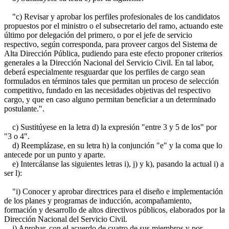
"c) Revisar y aprobar los perfiles profesionales de los candidatos
propuestos por el ministro o el subsecretario del ramo, actuando este
último por delegación del primero, o por el jefe de servicio
respectivo, según corresponda, para proveer cargos del Sistema de
Alta Dirección Pública, pudiendo para este efecto proponer criterios
generales a la Dirección Nacional del Servicio Civil. En tal labor,
deberá especialmente resguardar que los perfiles de cargo sean
formulados en términos tales que permitan un proceso de selección
competitivo, fundado en las necesidades objetivas del respectivo
cargo, y que en caso alguno permitan beneficiar a un determinado
postulante.".
c) Sustitúyese en la letra d) la expresión "entre 3 y 5 de los" por
"3 o 4".
d) Reemplázase, en su letra h) la conjunción "e" y la coma que lo
antecede por un punto y aparte.
e) Intercálanse las siguientes letras i), j) y k), pasando la actual i) a
ser l):
"i) Conocer y aprobar directrices para el diseño e implementación
de los planes y programas de inducción, acompañamiento,
formación y desarrollo de altos directivos públicos, elaborados por la
Dirección Nacional del Servicio Civil.
j) Aprobar, con el acuerdo de cuatro de sus miembros y por