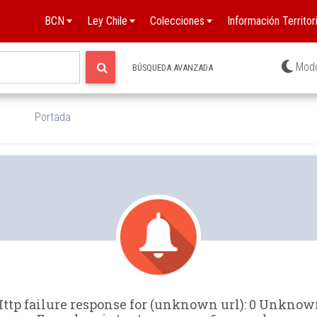
BCN
Ley Chile
Colecciones
Información Territori
Mod
BÚSQUEDA AVANZADA
Portada
ttp failure response for (unknown url): 0 Unkno